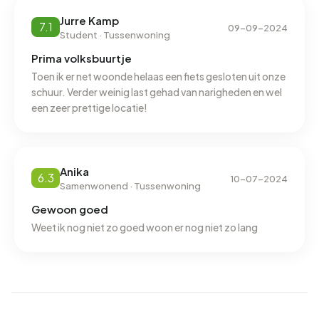
minder
onder het landelijke gemiddelde van 1.280 m³.
Jurre Kamp
7.1
09-09-2024
Student · Tussenwoning
Prima volksbuurtje
Toen ik er net woonde helaas een fiets gesloten uit onze
schuur. Verder weinig last gehad van narigheden en wel
een zeer prettige locatie!
Anika
6.3
10-07-2024
Samenwonend · Tussenwoning
Gewoon goed
Weet ik nog niet zo goed woon er nog niet zo lang