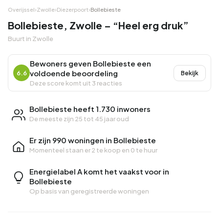
Overijssel
›
Zwolle
›
Diezerpoort
›
Bollebieste
Bollebieste, Zwolle – “Heel erg druk”
Buurt in Zwolle
Bewoners geven Bollebieste een
voldoende beoordeling
6.6
Bekijk
Deze score komt uit 3 reacties
Bollebieste heeft 1.730 inwoners
De meeste zijn 25 tot 45 jaar oud
Er zijn 990 woningen in Bollebieste
Momenteel staan er
2 te koop
en
0 te huur
Energielabel A komt het vaakst voor in
Bollebieste
Op basis van geregistreerde woningen