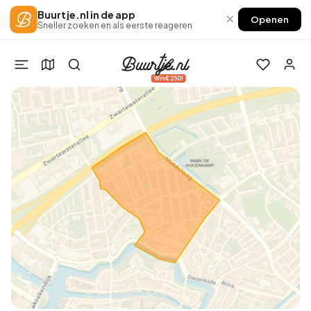
Buurtje.nl in de app
×
Openen
Sneller zoeken en als eerste reageren
Win €250!