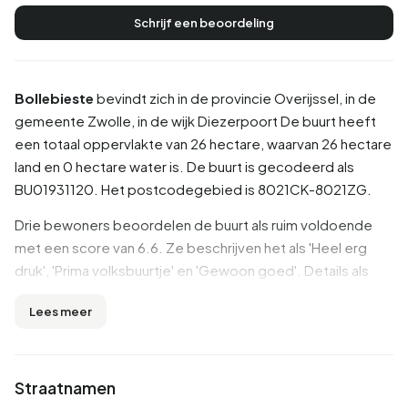
Schrijf een beoordeling
Bollebieste
bevindt zich in de provincie
Overijssel
, in de
gemeente
Zwolle
, in de wijk
Diezerpoort
De buurt heeft
een totaal oppervlakte van 26 hectare, waarvan 26 hectare
land en 0 hectare water is. De buurt is gecodeerd als
BU01931120. Het postcodegebied is 8021CK-8021ZG.
Drie bewoners beoordelen de buurt als ruim voldoende
met een score van 6.6. Ze beschrijven het als 'Heel erg
druk', 'Prima volksbuurtje' en 'Gewoon goed'. Details als
bereikbaarheid, groen, onderwijs worden goed
Lees meer
beoordeeld in deze buurt, terwijl huisvesting en hygiëne
minder goed scoren.
Inwoners
Straatnamen