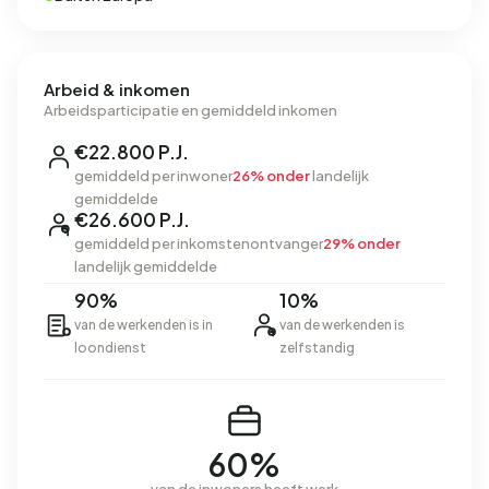
Arbeid & inkomen
Arbeidsparticipatie en gemiddeld inkomen
€22.800 P.J.
gemiddeld per inwoner
26% onder
landelijk
gemiddelde
€26.600 P.J.
gemiddeld per inkomstenontvanger
29% onder
landelijk gemiddelde
90%
10%
van de werkenden is in
van de werkenden is
loondienst
zelfstandig
60%