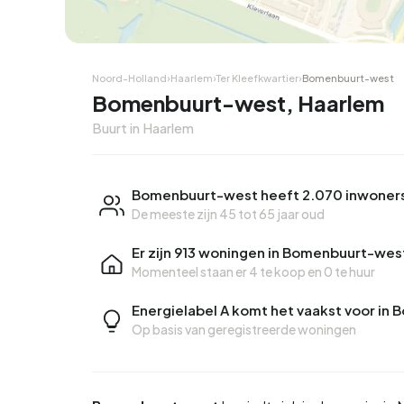
Noord-Holland
›
Haarlem
›
Ter Kleefkwartier
›
Bomenbuurt-west
Bomenbuurt-west, Haarlem
Buurt in Haarlem
Bomenbuurt-west heeft 2.070 inwoner
De meeste zijn 45 tot 65 jaar oud
Er zijn 913 woningen in Bomenbuurt-wes
Momenteel staan er
4 te koop
en
0 te huur
Energielabel A komt het vaakst voor in
Op basis van geregistreerde woningen