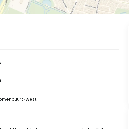
s
t
 Bomenbuurt-west