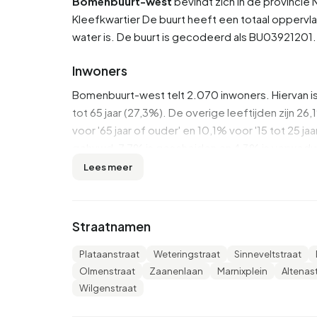
Bomenbuurt-west
bevindt zich in de provincie
Kleefkwartier
De buurt heeft een totaal oppervla
water is. De buurt is gecodeerd als BU039212
Inwoners
Bomenbuurt-west telt 2.070 inwoners. Hiervan i
tot 65 jaar (27,3%). De overige leeftijden zijn 26,1
voor '65 jaar of ouder' en 10,1% voor '15 tot 25 j
gehuwd, 7,7% is gescheiden en 4,3% is verweduw
Europa en 260 komen uit landen buiten Europa.
Lees meer
Er zijn 910 huishoudens in Bomenbuurt-west. 33
huishoudens zonder kinderen en 40,7% huishoud
Straatnamen
2,3 personen.
Plataanstraat
Weteringstraat
Sinneveltstraat
In Bomenbuurt-west zijn er 1.600 inkomensont
Olmenstraat
Zaanenlaan
Marnixplein
Altenas
is €40.200, wat €4.400 (12%) hoger is dan het n
Wilgenstraat
gemiddelde inkomen op €31.300, wat €2.100 (7%
De meeste inwoners van Bomenbuurt-west zijn 