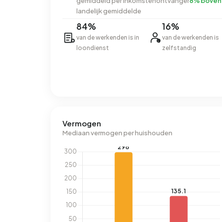
gemiddeld per inkomstenontvanger
8% boven
landelijk gemiddelde
84%
16%
van de werkenden is in
van de werkenden is
loondienst
zelfstandig
Vermogen
Mediaan vermogen per huishouden