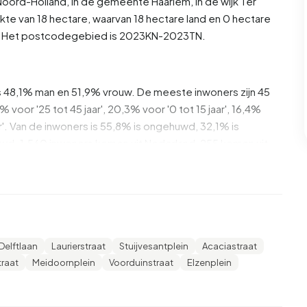
Noord-Holland
, in de gemeente
Haarlem
, in de wijk
Ter
kte van 18 hectare, waarvan 18 hectare land en 0 hectare
01. Het postcodegebied is 2023KN-2023TN.
s 48,1% man en 51,9% vrouw. De meeste inwoners zijn 45
% voor '25 tot 45 jaar', 20,3% voor '0 tot 15 jaar', 16,4%
aar'. Van de inwoners is 55,8% is ongehuwd, 32,1% is
d. 1.560 inwoners komen uit Nederland, 255 komen uit
,5% daarvan zijn eenpersoonshuishoudens, 25,8%
ens met kinderen. De gemiddelde huishoudensgrootte is
Delftlaan
Laurierstraat
Stuijvesantplein
Acaciastraat
vangers. Het gemiddelde inkomen per inkomensontvanger
traat
Meidoornplein
Voorduinstraat
Elzenplein
ationale gemiddelde van €35.800. Per inwoner ligt het
) hoger is dan het nationale gemiddelde van €29.200.
hoogopgeleid. 53,3% heeft HBO of WO, 27,3% heeft