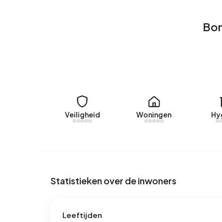
Huurwoningen
Bom
Momenteel zijn er geen woningen te huur in Bom
Marnixstraat 96ZW
aangeboden door Huispedia. Af
Bomenbuurt-west.
Geen recente verhuurdata beschikbaar voor Bo
Energie
Veiligheid
Woningen
Hy
In Bomenbuurt-west zijn er 913 adressen met e
labels zijn F (29%), G (18%) en A (15%). Gemidd
elektriciteit per jaar. Daarmee ligt het 20% lage
jaarlijkse verbruik van 1.050 m³ per adres ligt h
1.280 m³.
Statistieken over de inwoners
Leeftijden