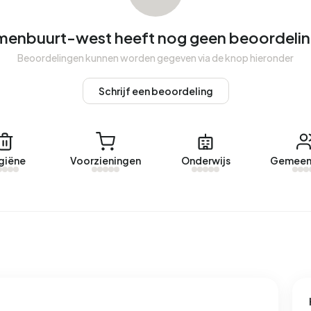
enbuurt-west heeft nog geen beoordeli
enbuurt-west. De meest recentelijke woning is
Beoordelingen kunnen worden gegeven via de knop hieronder
gelopen jaar zijn er geen woningen verhuurd in
Schrijf een beoordeling
menbuurt-west.
giëne
Voorzieningen
Onderwijs
Gemeen
en geregistreerd energielabel. De meest voorkomende
eld verbruikt een adres in Bomenbuurt-west 2.240 kWh aan
r dan het landelijke gemiddelde van 2.810 kWh. Met een
et aardgasverbruik 18% onder het landelijke gemiddelde van