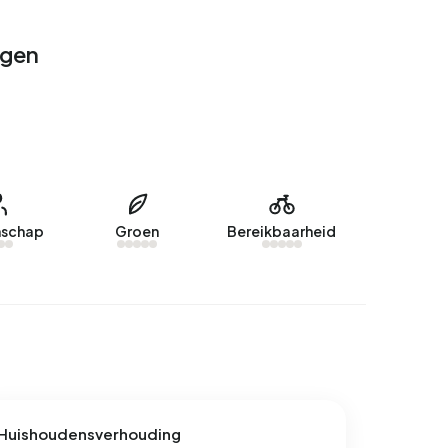
ngen
schap
Groen
Bereikbaarheid
Huishoudensverhouding