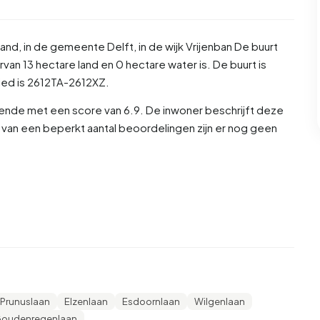
land
, in de gemeente
Delft
, in de wijk
Vrijenban
De buurt
van 13 hectare land en 0 hectare water is. De buurt is
ed is 2612TA-2612XZ.
ende met een score van 6.9. De inwoner beschrijft deze
sis van een beperkt aantal beoordelingen zijn er nog geen
man en 51,8% vrouw. De meeste inwoners zijn 25 tot 45 jaar
tot 65 jaar', 20,9% voor '65 jaar of ouder', 18,2% voor '0
 inwoners is 51,8% is ongehuwd, 35,0% is gehuwd, 9,1% is
 komen uit Nederland, 85 komen uit Europa en 265 komen
Prunuslaan
Elzenlaan
Esdoornlaan
Wilgenlaan
arvan zijn eenpersoonshuishoudens, 28,0% huishoudens
oudenregenlaan