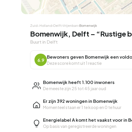
Zuid-Holland
›
Delft
›
Vrijenban
›
Bomenwijk
Bomenwijk, Delft – “Rustige bu
Buurt in Delft
Bewoners geven Bomenwijk een vold
6.9
Deze score komt uit 1 reactie
Bomenwijk heeft 1.100 inwoners
De meeste zijn 25 tot 45 jaar oud
Er zijn 392 woningen in Bomenwijk
Momenteel staan er
1 te koop
en
0 te huur
Energielabel A komt het vaakst voor in
Op basis van geregistreerde woningen