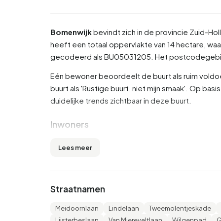
Bomenwijk
bevindt zich in de provincie
Zuid-Hol
heeft een totaal oppervlakte van 14 hectare, waar
gecodeerd als BU05031205. Het postcodegebi
Eén bewoner beoordeelt de buurt als ruim voldo
buurt als 'Rustige buurt, niet mijn smaak'. Op ba
duidelijke trends zichtbaar in deze buurt.
Inwoners
Bomenwijk telt 1.100 inwoners. Hiervan is 48,6% 
Lees meer
(31,8%). De overige leeftijden zijn 21,8% voor '45 
tot 15 jaar' en 7,7% voor '15 tot 25 jaar'. Van de
gescheiden en 4,5% is verweduwd. 750 inwoners
Straatnamen
uit landen buiten Europa.
Meidoornlaan
Lindelaan
Tweemolentjeskade
Er zijn 535 huishoudens in Bomenwijk. 41,1% da
Lijsterbeslaan
Van Miereveltlaan
Wilgenpad
G