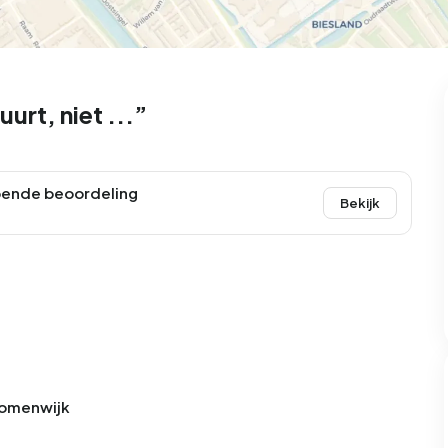
urt, niet ...”
oende beoordeling
Bekijk
 Bomenwijk