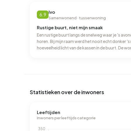
Energie
In Bomenwijk zijn er 526 adressen met een gereg
Ivo
6.9
Samenwonend · tussenwoning
A (36%), A++ (22%) en D (16%). Gemiddeld verbru
jaar. Dit ligt 13% boven het landelijke gemiddeld
Rustige buurt, niet mijn smaak
adres ligt het aardgasverbruik 63% onder het la
Een rustige buurt langs de snelweg waar je 's avo
horen. Bij mijn raam werd het nooit echt donker '
hoeveelheid licht van de kassen in de buurt. De 
werden kort nadat ik ben vertrokken gesloopt. De
niet blij mee. Misschien dat daarom de buurt wat o
Bereikbaarheid is niet geweldig evenals de voorzie
voor mijn boodschappen, iets anders in de buurt had je niet. 
natuurgebied als je onder de snelweg door ging na
Statistieken over de inwoners
Leeftijden
Inwoners per leeftijds categorie