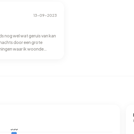
istreerd energielabel. De meest voorkomende labels zijn
13-09-2023
ikt een adres in Bomenwijk 3.180 kWh aan elektriciteit per
e van 2.810 kWh. Met een jaarlijkse verbruik van 480 m³ per
ndelijke gemiddelde van 1.280 m³.
nds nog wel wat geruis van kan
s nachts door een grote
woningen waar ik woonde
 buurt bewoners leken hier
ngezellig leek.
ningen. Ik ging naar de Plus
Wel een mooi
ar De Grote Plas.