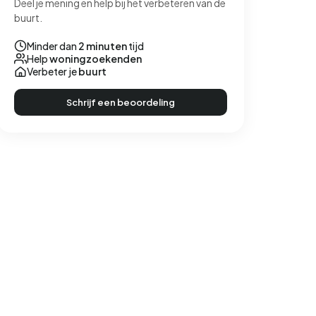
Deel je mening en help bij het verbeteren van de
buurt.
Minder dan
2 minuten
tijd
Help
woningzoekenden
Verbeter je
buurt
Schrijf een beoordeling