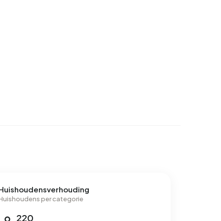
Huishoudensverhouding
Huishoudens per categorie
220