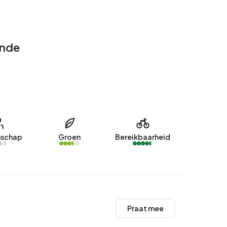
ende
schap
Groen
Bereikbaarheid
Praat mee