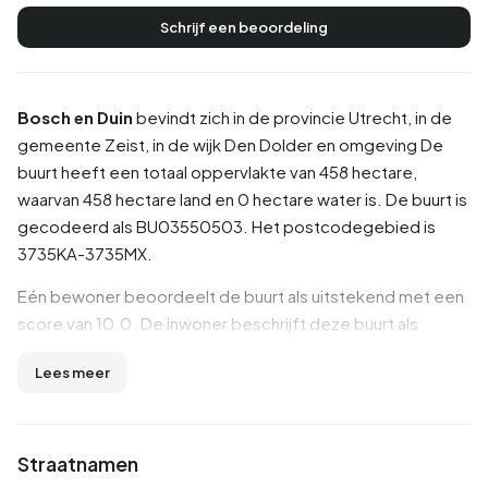
Schrijf een beoordeling
Bosch en Duin
bevindt zich in de provincie
Utrecht
, in de
gemeente
Zeist
, in de wijk
Den Dolder en omgeving
De
buurt heeft een totaal oppervlakte van 458 hectare,
waarvan 458 hectare land en 0 hectare water is. De buurt is
gecodeerd als BU03550503. Het postcodegebied is
3735KA-3735MX.
Eén bewoner beoordeelt de buurt als uitstekend met een
score van 10.0. De inwoner beschrijft deze buurt als
'Prachtig mooi'. Op basis van een beperkt aantal
Lees meer
beoordelingen zijn er nog geen duidelijke trends zichtbaar
in deze buurt.
Inwoners
Straatnamen