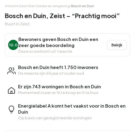
Utrecht
›
Zeist
›
Den Dolder en omgeving
›
Bosch en Duin
Bosch en Duin, Zeist – “Prachtig mooi”
Buurt in Zeist
Bewoners geven Bosch en Duin een
zeer goede beoordeling
10.0
Bekijk
Deze score komt uit 1 reactie
Bosch en Duin heeft 1.750 inwoners
De meeste zijn 65 jaar of ouder oud
Er zijn 743 woningen in Bosch en Duin
Momenteel staan er
16 te koop
en
0 te huur
Energielabel A komt het vaakst voor in Bosch en
Duin
Op basis van geregistreerde woningen