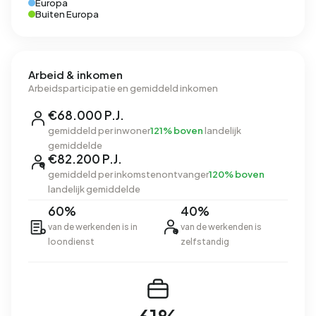
Europa
Buiten Europa
Arbeid & inkomen
Arbeidsparticipatie en gemiddeld inkomen
€68.000 P.J.
gemiddeld per inwoner
121% boven
landelijk
gemiddelde
€82.200 P.J.
gemiddeld per inkomstenontvanger
120% boven
landelijk gemiddelde
60%
40%
van de werkenden is in
van de werkenden is
loondienst
zelfstandig