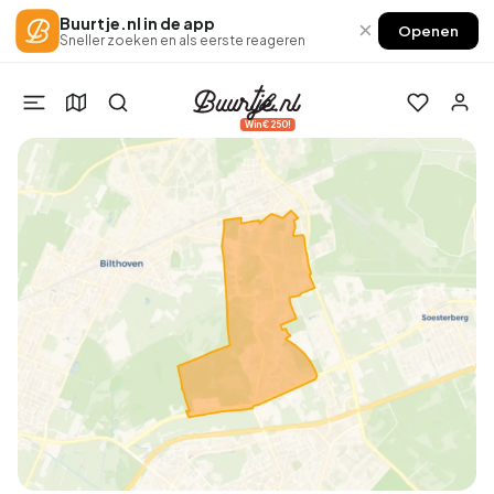
Buurtje.nl in de app
×
Openen
Sneller zoeken en als eerste reageren
Win €250!