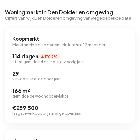
Woningmarkt in Den Dolder en omgeving
Cijfers van wijk Den Dolder en omgeving vanwege beperkte data
Koopmarkt
Marktsnelheid en dynamiek, laatste 12 maanden
114 dagen
▲ 170,9%
staat gemiddeld online · t.o.v. vorig jaar
29
verkopen in afgelopen jaar
166 m²
gemiddelde woonoppervlakte
€259.500
laagste verkoopprijs in afgelopen jaar