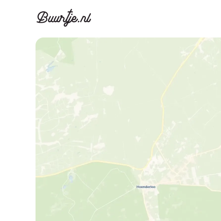
Ontdek Ams
Ontd
Grachtengordel, J
Gracht
Koopwoningen
Huu
Appartementen
Appar