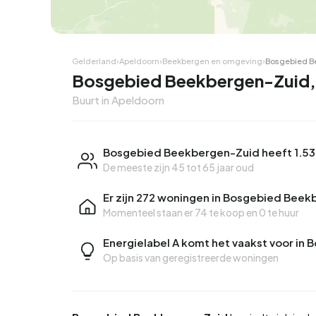
Hoekwoning
Hoekw
Gelderland
›
Apeldoorn
›
Beekbergen en omgeving
›
Bosgebied B
Bosgebied Beekbergen-Zuid,
Buurt in Apeldoorn
Bosgebied Beekbergen-Zuid heeft 1.53
De meeste zijn 45 tot 65 jaar oud
Er zijn 272 woningen in Bosgebied Bee
Momenteel staan er
74 te koop
en
0 te huur
Energielabel A komt het vaakst voor i
Op basis van geregistreerde woningen