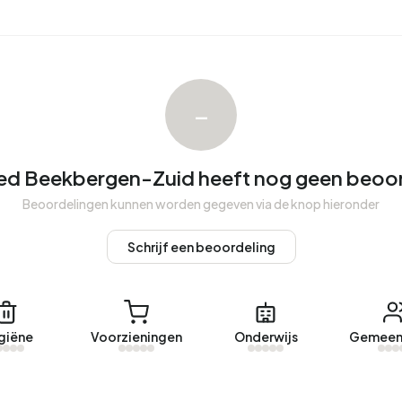
emiddeld in 62 dagen verkocht.
 in Bosgebied Beekbergen-Zuid was afgelopen jaar
 WOZ-waarde van €739.000. De gemiddelde vraagprijs
–
gebied Beekbergen-Zuid. De meest recentelijke woning is
d Beekbergen-Zuid heeft nog geen beoo
astgoedbeheer B.V. op Vastgoed Nederland. Het
Beoordelingen kunnen worden gegeven via de knop hieronder
Bosgebied Beekbergen-Zuid. Een aanbod werd gemiddeld in
Schrijf een beoordeling
osgebied Beekbergen-Zuid.
giëne
Voorzieningen
Onderwijs
Gemeen
ressen met een geregistreerd energielabel. De meest
(16%). Gemiddeld verbruikt een adres in Bosgebied
jaar. Dit ligt 54% boven het landelijke gemiddelde van