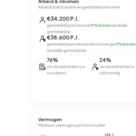
Arbeid & inkomen
Arbeidsparticipatie en gemiddeld inkomen
€34.200 P.J.
gemiddeld per inwoner
11% boven
landelijk
gemiddelde
€38.600 P.J.
gemiddeld per inkomstenontvanger
3% boven
landelijk gemiddelde
76%
24%
van de werkenden is in
van de werkenden is
loondienst
zelfstandig
Vermogen
Mediaan vermogen per huishouden