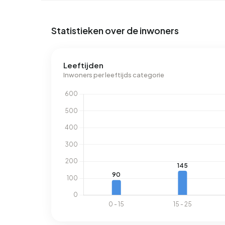
2.810 kWh. Het aardgasverbruik ligt met 1.870 m
m³.
Statistieken over de inwoners
Leeftijden
Inwoners per leeftijds categorie