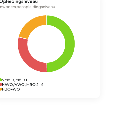
Opleidingsniveau
Inwoners per opleidingsniveau
VMBO, MBO 1
HAVO/VWO, MBO 2-4
HBO-WO