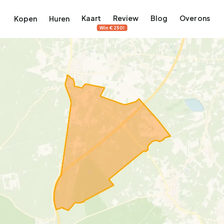
Kaart
Review
Blog
Over ons
Kopen
Huren
Win €250!
terdam
ek Amsterdam
ordaan, De Pijp en meer
engordel, Jordaan, De Pijp en meer
 in Amsterdam
rwoningen in Amsterdam
Bekijk op de kaart
Bekijk op de kaart
5.637
2.459
459
63
371
tementen
Studio's
Studio's
Tussenwoning
Tussenwoning