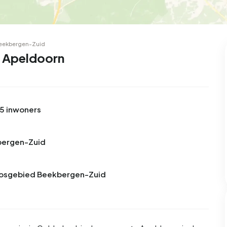
99
8
25
312
85
oning
2-onder-1-kap
Kamers
Vrijstaand
eekbergen-Zuid
 Apeldoorn
5 inwoners
kbergen-Zuid
n Bosgebied Beekbergen-Zuid