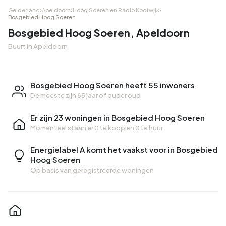
Gelderland
›
Apeldoorn
›
Hoog Soeren en Radio Kootwijk
›
Bosgebied Hoog Soeren
Bosgebied Hoog Soeren, Apeldoorn
Buurt in Apeldoorn
Bosgebied Hoog Soeren heeft 55 inwoners
De meeste zijn 65 jaar of ouder oud
Er zijn 23 woningen in Bosgebied Hoog Soeren
Momenteel staan er
0 te koop
en
0 te huur
Energielabel A komt het vaakst voor in Bosgebied
Hoog Soeren
Op basis van geregistreerde woningen