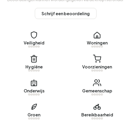
Energie
Schrijf een beoordeling
In Bosgebied Hoog Soeren zijn er 24 adressen met een
geregistreerd energielabel. De meest voorkomende
labels zijn G (58%), A (8%) en B (8%). Gemiddeld verbruikt
Veiligheid
Woningen
een adres in Bosgebied Hoog Soeren 3.870 kWh aan
elektriciteit per jaar. Dit ligt 38% boven het landelijke
gemiddelde van 2.810 kWh. Het aardgasverbruik ligt met
1.720 m³ per jaar 34% boven het landelijke gemiddelde
Hygiëne
Voorzieningen
van 1.280 m³.
Onderwijs
Gemeenschap
Groen
Bereikbaarheid