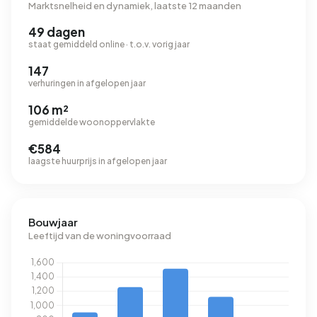
Marktsnelheid en dynamiek, laatste 12 maanden
49 dagen
staat gemiddeld online · t.o.v. vorig jaar
147
verhuringen in afgelopen jaar
106 m²
gemiddelde woonoppervlakte
€584
laagste huurprijs in afgelopen jaar
Bouwjaar
Leeftijd van de woningvoorraad