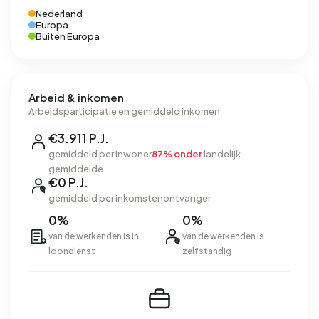
Nederland
Europa
Buiten Europa
Arbeid & inkomen
Arbeidsparticipatie en gemiddeld inkomen
€3.911 P.J.
gemiddeld per inwoner
87% onder
landelijk
gemiddelde
€0 P.J.
gemiddeld per inkomstenontvanger
0%
0%
van de werkenden is in
van de werkenden is
loondienst
zelfstandig