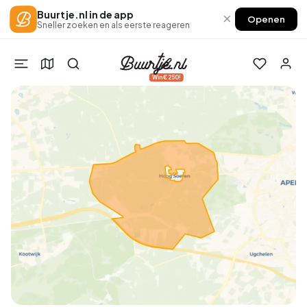
Buurtje.nl in de app
×
Openen
Sneller zoeken en als eerste reageren
Win €250!