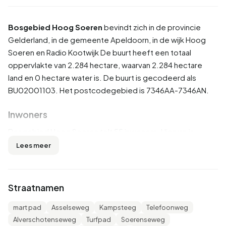
Bosgebied Hoog Soeren
bevindt zich in de provincie
Gelderland
, in de gemeente
Apeldoorn
, in de wijk
Hoog
Soeren en Radio Kootwijk
De buurt heeft een totaal
oppervlakte van 2.284 hectare, waarvan 2.284 hectare
land en 0 hectare water is. De buurt is gecodeerd als
BU02001103. Het postcodegebied is 7346AA-7346AN.
Inwoners
Bosgebied Hoog Soeren telt 55 inwoners. Hiervan is
54,5% man en 45,5% vrouw. De meeste inwoners zijn 65
Lees meer
jaar of ouder (36,4%). De overige leeftijden zijn 27,3%
voor '45 tot 65 jaar', 18,2% voor '25 tot 45 jaar', 9,1% voor '0
tot 15 jaar' en 9,1% voor '15 tot 25 jaar'. Van de inwoners is
Straatnamen
45,5% is ongehuwd, 36,4% is gehuwd, 18,2% is
gescheiden en 9,1% is verweduwd. 40 inwoners komen uit
mart pad
Asselseweg
Kampsteeg
Telefoonweg
Nederland en 15 komen uit Europa.
Alverschotenseweg
Turfpad
Soerenseweg