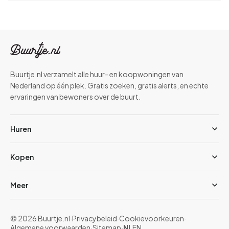
Buurtje.nl verzamelt alle huur- en koopwoningen van
Nederland op één plek. Gratis zoeken, gratis alerts, en echte
ervaringen van bewoners over de buurt.
Huren
Kopen
Meer
© 2026 Buurtje.nl
·
Privacybeleid
·
Cookievoorkeuren
·
Algemene voorwaarden
·
Sitemap
·
NL
EN