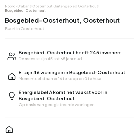
Noord-Brabant
›
Oosterhout
›
Buitengebied Oosterhout
›
Bosgebied-Oosterhout
Bosgebied-Oosterhout, Oosterhout
Buurt in Oosterhout
Bosgebied-Oosterhout heeft 245 inwoners
De meeste zijn 45 tot 65 jaar oud
Er zijn 46 woningen in Bosgebied-Oosterhout
Momenteel staan er
16 te koop
en
0 te huur
Energielabel A komt het vaakst voor in
Bosgebied-Oosterhout
Op basis van geregistreerde woningen