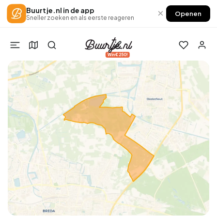
Buurtje.nl in de app
×
Openen
Sneller zoeken en als eerste reageren
Win €250!