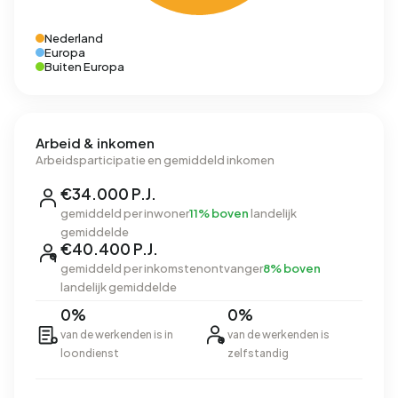
Nederland
Europa
Buiten Europa
Arbeid & inkomen
Arbeidsparticipatie en gemiddeld inkomen
€34.000 P.J.
gemiddeld per inwoner
11% boven
landelijk
gemiddelde
€40.400 P.J.
gemiddeld per inkomstenontvanger
8% boven
landelijk gemiddelde
0%
0%
van de werkenden is in
van de werkenden is
loondienst
zelfstandig