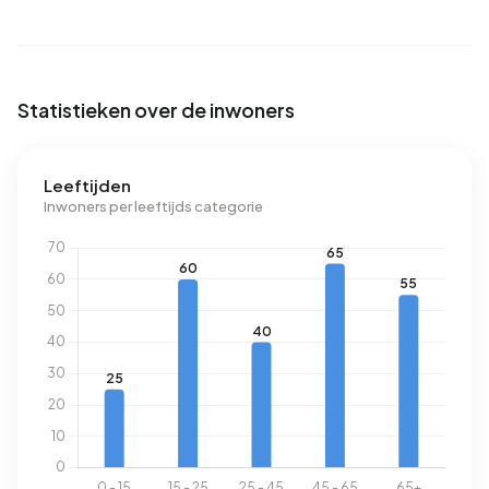
aan elektriciteit per jaar. Dit ligt 81% boven het landelijke
gemiddelde van 2.810 kWh. Het aardgasverbruik ligt met
1.710 m³ per jaar 34% boven het landelijke gemiddelde van
1.280 m³.
Statistieken over de inwoners
Leeftijden
Inwoners per leeftijds categorie