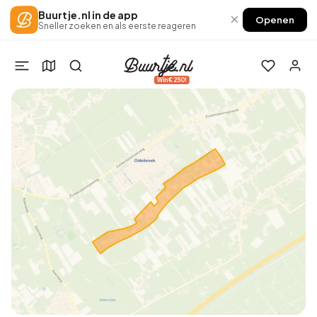
Buurtje.nl in de app
×
Openen
Sneller zoeken en als eerste reageren
Win €250!