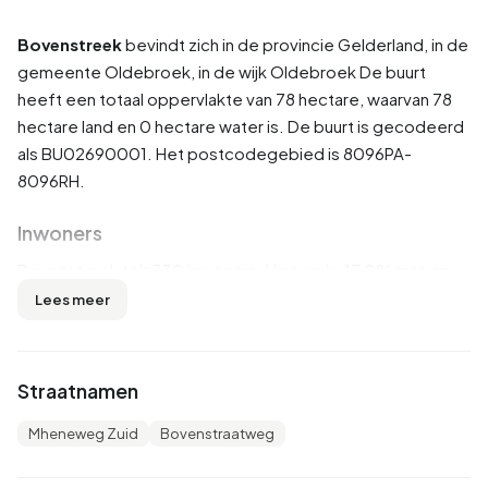
Bovenstreek
bevindt zich in de provincie
Gelderland
, in de
gemeente
Oldebroek
, in de wijk
Oldebroek
De buurt
heeft een totaal oppervlakte van 78 hectare, waarvan 78
hectare land en 0 hectare water is. De buurt is gecodeerd
als BU02690001. Het postcodegebied is 8096PA-
8096RH.
Inwoners
Bovenstreek telt 330 inwoners. Hiervan is 47,0% man en
51,5% vrouw. De meeste inwoners zijn 45 tot 65 jaar
Lees meer
(27,3%). De overige leeftijden zijn 19,7% voor '0 tot 15
jaar', 19,7% voor '25 tot 45 jaar', 16,7% voor '65 jaar of
ouder' en 15,2% voor '15 tot 25 jaar'. Van de inwoners is
Straatnamen
43,9% is ongehuwd, 50,0% is gehuwd, 3,0% is
gescheiden en 3,0% is verweduwd. 315 inwoners komen
Mheneweg Zuid
Bovenstraatweg
uit Nederland, 10 komen uit Europa en 5 komen uit landen
buiten Europa.