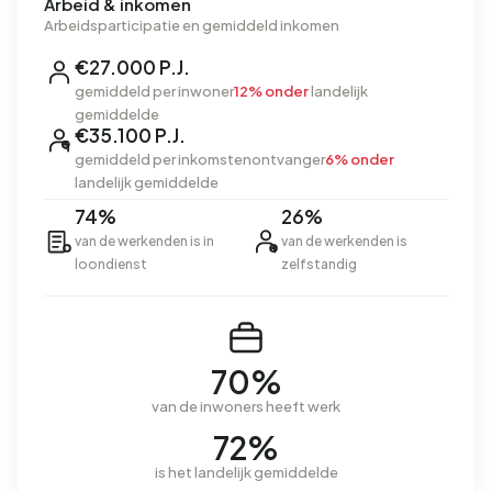
Arbeid & inkomen
Arbeidsparticipatie en gemiddeld inkomen
€27.000 P.J.
gemiddeld per inwoner
12% onder
landelijk
gemiddelde
€35.100 P.J.
gemiddeld per inkomstenontvanger
6% onder
landelijk gemiddelde
74%
26%
van de werkenden is in
van de werkenden is
loondienst
zelfstandig
70%
van de inwoners heeft werk
72%
is het landelijk gemiddelde