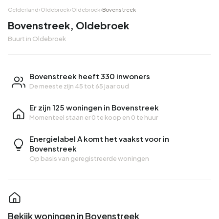
Gelderland
›
Oldebroek
›
Oldebroek
›
Bovenstreek
Bovenstreek, Oldebroek
Buurt in Oldebroek
Bovenstreek heeft 330 inwoners
De meeste zijn 45 tot 65 jaar oud
Er zijn 125 woningen in Bovenstreek
Momenteel staan er
0 te koop
en
0 te huur
Energielabel A komt het vaakst voor in
Bovenstreek
Op basis van geregistreerde woningen
Bekijk woningen in Bovenstreek