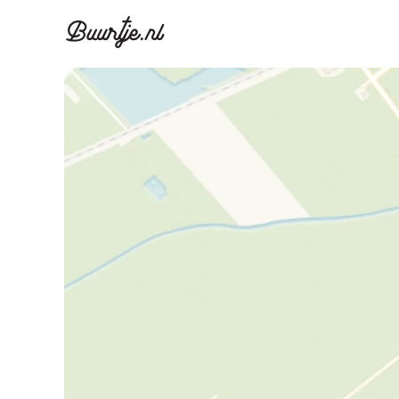
Ontdek Ams
Ontd
Grachtengordel, J
Gracht
Koopwoningen
Huu
Appartementen
Appar