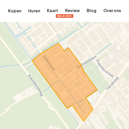
Kaart
Review
Blog
Over ons
Kopen
Huren
Win €250!
terdam
ek Amsterdam
ordaan, De Pijp en meer
engordel, Jordaan, De Pijp en meer
 in Amsterdam
rwoningen in Amsterdam
Bekijk op de kaart
Bekijk op de kaart
5.632
2.445
460
64
371
tementen
Studio's
Studio's
Tussenwoning
Tussenwoning