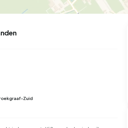
99
8
25
217
85
oning
2-onder-1-kap
Kamers
Vrijstaand
anden
Broekgraaf-Zuid