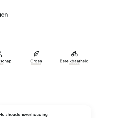
gen
schap
Groen
Bereikbaarheid
Huishoudensverhouding