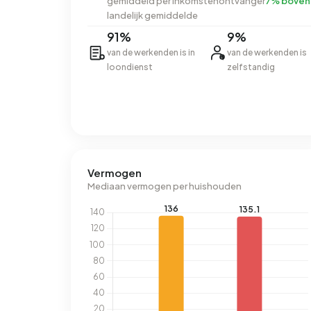
gemiddeld per inkomstenontvanger
7% boven
landelijk gemiddelde
91%
9%
van de werkenden is in
van de werkenden is
loondienst
zelfstandig
Vermogen
Mediaan vermogen per huishouden