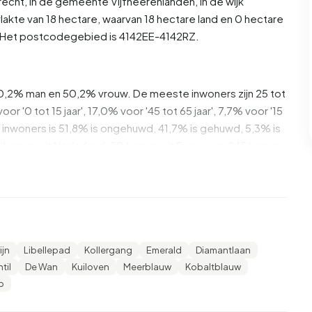
recht
, in de gemeente
Vijfheerenlanden
, in de wijk
akte van 18 hectare, waarvan 18 hectare land en 0 hectare
7. Het postcodegebied is 4142EE-4142RZ.
 50,2% man en 50,2% vrouw. De meeste inwoners zijn 25 tot
or '0 tot 15 jaar', 17,0% voor '45 tot 65 jaar', 7,7% voor '15
 de inwoners is 51,8% is ongehuwd, 41,7% is gehuwd, 5,3% is
 komen uit Nederland, 50 komen uit Europa en 245 komen
4% daarvan zijn eenpersoonshuishoudens, 31,5%
ens met kinderen. De gemiddelde huishoudensgrootte is
jn
Libellepad
Kollergang
Emerald
Diamantlaan
ers. Het gemiddelde inkomen per inkomensontvanger is
til
De Wan
Kuiloven
Meerblauw
Kobaltblauw
onale gemiddelde van €35.800. Per inwoner ligt het
p
) lager is dan het nationale gemiddelde van €29.200.
middelbaar opgeleid. 44,6% heeft HAVO, VWO of MBO 2-4,