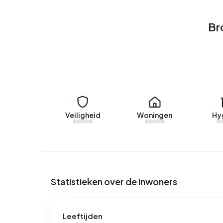
Huurwoningen
Br
Momenteel zijn er geen woningen te huur in Broe
verhuurd in Broekgraaf-Zuid.
Geen recente verhuurdata beschikbaar voor Bro
Energie
In Broekgraaf-Zuid zijn er 471 adressen met ee
Veiligheid
Woningen
Hy
labels zijn A+++ (41%), A (35%) en A++++ (22%).
kWh aan elektriciteit per jaar. Dit ligt 18% boven
verbruik van 240 m³ per adres ligt het aardgasve
Statistieken over de inwoners
Leeftijden