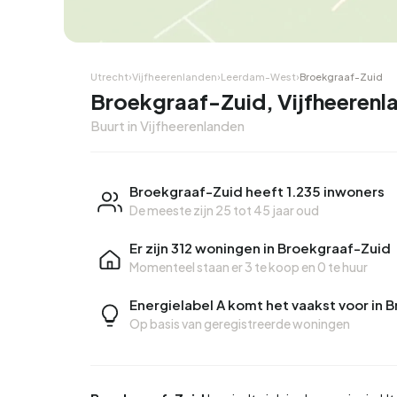
Hoekwoning
Hoekw
Utrecht
›
Vijfheerenlanden
›
Leerdam-West
›
Broekgraaf-Zuid
Broekgraaf-Zuid, Vijfheerenl
Buurt in Vijfheerenlanden
Broekgraaf-Zuid heeft 1.235 inwoners
De meeste zijn 25 tot 45 jaar oud
Er zijn 312 woningen in Broekgraaf-Zuid
Momenteel staan er
3 te koop
en
0 te huur
Energielabel A komt het vaakst voor in 
Op basis van geregistreerde woningen