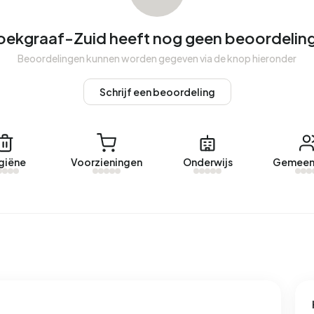
oekgraaf-Zuid heeft nog geen beoordelin
kgraaf-Zuid. Afgelopen jaar zijn er geen woningen
Beoordelingen kunnen worden gegeven via de knop hieronder
Schrijf een beoordeling
ekgraaf-Zuid.
n geregistreerd energielabel. De meest voorkomende
giëne
Voorzieningen
Onderwijs
Gemeen
 Gemiddeld verbruikt een adres in Broekgraaf-Zuid 3.320
 het landelijke gemiddelde van 2.810 kWh. Met een jaarlijkse
rbruik 81% onder het landelijke gemiddelde van 1.280 m³.