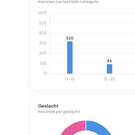
Inwoners per leeftijds categorie
Geslacht
Inwoners per geslacht