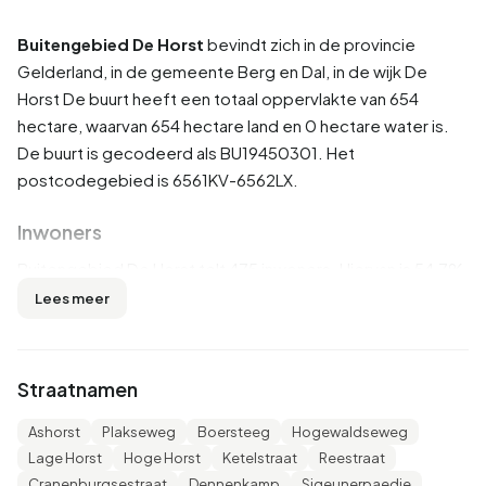
Buitengebied De Horst
bevindt zich in de provincie
Gelderland
, in de gemeente
Berg en Dal
, in de wijk
De
Horst
De buurt heeft een totaal oppervlakte van 654
hectare, waarvan 654 hectare land en 0 hectare water is.
De buurt is gecodeerd als BU19450301. Het
postcodegebied is 6561KV-6562LX.
Inwoners
Buitengebied De Horst telt 475 inwoners. Hiervan is 54,7%
man en 46,3% vrouw. De meeste inwoners zijn 45 tot 65
Lees meer
jaar (32,6%). De overige leeftijden zijn 20,0% voor '25 tot
45 jaar', 18,9% voor '65 jaar of ouder', 17,9% voor '0 tot 15
jaar' en 11,6% voor '15 tot 25 jaar'. Van de inwoners is 46,3%
Straatnamen
is ongehuwd, 46,3% is gehuwd, 3,2% is gescheiden en
5,3% is verweduwd. 445 inwoners komen uit Nederland,
Ashorst
Plakseweg
Boersteeg
Hogewaldseweg
20 komen uit Europa en 10 komen uit landen buiten Europa.
Lage Horst
Hoge Horst
Ketelstraat
Reestraat
Cranenburgsestraat
Dennenkamp
Sigeunerpaedje