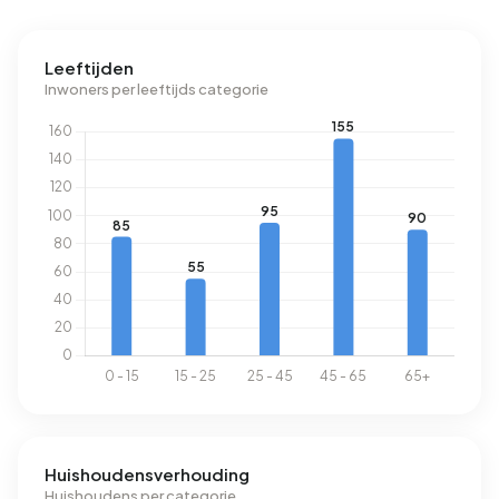
elektriciteit per jaar. Dit ligt 58% boven het landelijke
gemiddelde van 2.810 kWh. Het aardgasverbruik ligt met
Leeftijden
1.760 m³ per jaar 38% boven het landelijke gemiddelde
Inwoners per leeftijds categorie
van 1.280 m³.
Huishoudensverhouding
Huishoudens per categorie