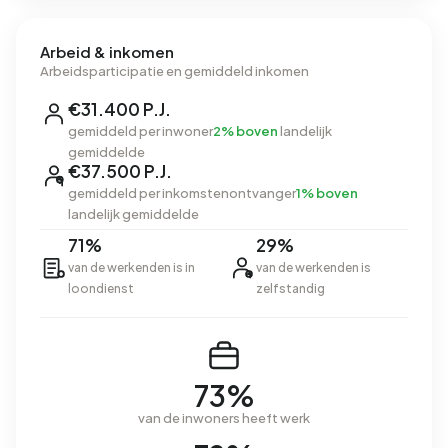
Arbeid & inkomen
Arbeidsparticipatie en gemiddeld inkomen
€31.400 P.J.
gemiddeld per inwoner
2% boven
landelijk
gemiddelde
€37.500 P.J.
gemiddeld per inkomstenontvanger
1% boven
landelijk gemiddelde
71%
29%
van de werkenden is in
van de werkenden is
loondienst
zelfstandig
73%
van de inwoners heeft werk