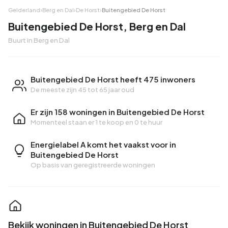
Gelderland
›
Berg en Dal
›
De Horst
›
Buitengebied De Horst
Buitengebied De Horst, Berg en Dal
Buurt in Berg en Dal
Buitengebied De Horst heeft 475 inwoners
De meeste zijn 45 tot 65 jaar oud
Er zijn 158 woningen in Buitengebied De Horst
Momenteel staan er
1 te koop
en
0 te huur
Energielabel A komt het vaakst voor in
Buitengebied De Horst
Op basis van geregistreerde woningen
Bekijk woningen in Buitengebied De Horst