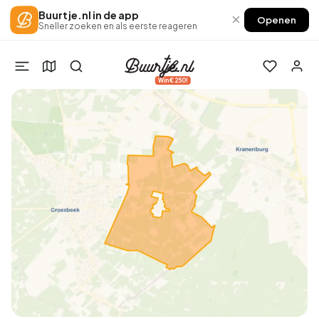
Buurtje.nl in de app
×
Openen
Sneller zoeken en als eerste reageren
Win €250!