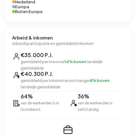
Nederland
Europa
Buiten Europa
Arbeid & inkomen
Arbeidsparticipatie en gemiddeld inkomen
€35.000 P.J.
gemiddeld per inwoner
14% boven
landelijk
gemiddelde
€40.300 P.J.
gemiddeld per inkomstenontvanger
8% boven
landelijk gemiddelde
64%
36%
van de werkenden is in
van de werkenden is
loondienst
zelfstandig