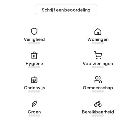
De Zilk
. De nieuwste aangeboden woning is
Zilkerduinweg
Schrijf een beoordeling
6
door Heemborgh Makelaars Hillegom. Afgelopen jaar zijn
er 3 woningen verkocht in Buitengebied De Zilk. Een
woning werd gemiddeld in 44 dagen verkocht.
De gemiddelde vraagprijs voor een koopwoning in
Veiligheid
Woningen
Buitengebied De Zilk was afgelopen jaar €829.000. Dit is
53% hoger dan de gemiddelde WOZ-waarde van
€542.000. De gemiddelde vraagprijs per m² perceel is
Hygiëne
Voorzieningen
€3.967.
Huurwoningen
Onderwijs
Gemeenschap
Er is
1 woningen te huur in Buitengebied De Zilk
. De meest
recentelijke woning is
Zilkerbinnenweg 79
aangeboden
door ADOMU op Vastgoed Nederland. Het afgelopen jaar
Groen
Bereikbaarheid
zijn er 5 woningen verhuurd in Buitengebied De Zilk. Een
aanbod werd gemiddeld in 7 dagen verhuurd.
Geen recente verhuurdata beschikbaar voor Buitengebied