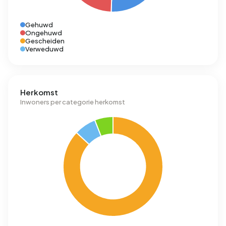
Gehuwd
Ongehuwd
Gescheiden
Verweduwd
Herkomst
Inwoners per categorie herkomst