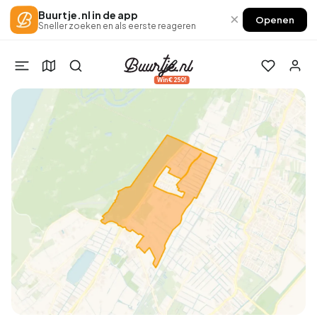
Buurtje.nl in de app
×
Openen
Sneller zoeken en als eerste reageren
Win €250!