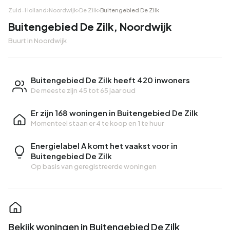
Zuid-Holland
›
Noordwijk
›
De Zilk
›
Buitengebied De Zilk
Buitengebied De Zilk, Noordwijk
Buurt in Noordwijk
Buitengebied De Zilk heeft 420 inwoners
De meeste zijn 45 tot 65 jaar oud
Er zijn 168 woningen in Buitengebied De Zilk
Momenteel staan er
4 te koop
en
1 te huur
Energielabel A komt het vaakst voor in
Buitengebied De Zilk
Op basis van geregistreerde woningen
Bekijk woningen in Buitengebied De Zilk