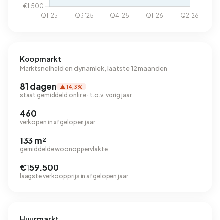
Koopmarkt
Marktsnelheid en dynamiek, laatste 12 maanden
81 dagen
▲ 14,3%
staat gemiddeld online · t.o.v. vorig jaar
460
verkopen in afgelopen jaar
133 m²
gemiddelde woonoppervlakte
€159.500
laagste verkoopprijs in afgelopen jaar
Huurmarkt