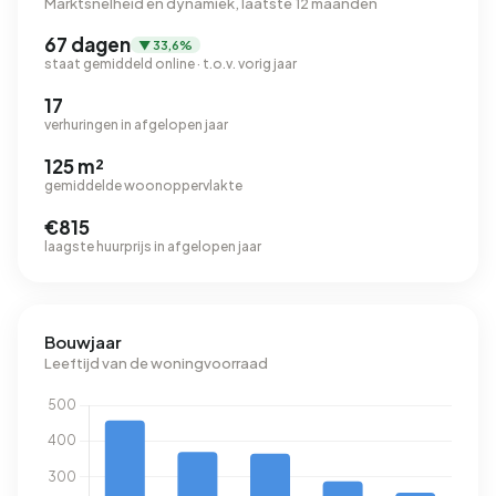
Marktsnelheid en dynamiek, laatste 12 maanden
67 dagen
▼ 33,6%
staat gemiddeld online · t.o.v. vorig jaar
17
verhuringen in afgelopen jaar
125 m²
gemiddelde woonoppervlakte
€815
laagste huurprijs in afgelopen jaar
Bouwjaar
Leeftijd van de woningvoorraad