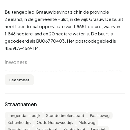
Buitengebied Graauw
bevindt zich in de provincie
Zeeland
, in de gemeente
Hulst
, in de wijk
Graauw
De buurt
heeft een totaal oppervlakte van 1.868 hectare, waarvan
1.848 hectare land en 20 hectare water is. De buurt is
gecodeerd als BU06770403. Het postcodegebied is
4569LA-4569TM.
Inwoners
Buitengebied Graauw telt 260 inwoners. Hiervan is 50,0%
man en 48,1% vrouw. De meeste inwoners zijn 45 tot 65 jaar
Lees meer
(40,4%). De overige leeftijden zijn 17,3% voor '25 tot 45
jaar', 15,4% voor '15 tot 25 jaar', 15,4% voor '65 jaar of ouder'
en 9,6% voor '0 tot 15 jaar'. Van de inwoners is 42,3% is
Straatnamen
ongehuwd, 48,1% is gehuwd, 5,8% is gescheiden en 3,8%
is verweduwd. 190 inwoners komen uit Nederland, 65
Langendamsedijk
Standertmolenstraat
Paalseweg
komen uit Europa en 5 komen uit landen buiten Europa.
Schenkeldijk
Oude Graauwsedijk
Meloweg
Noordstraat
Dwarsstraat
Zoutestraat
Liniedijk