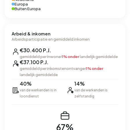
Europa
Buiten Europa
Arbeid & inkomen
Arbeidsparticipatie en gemiddeld inkomen
€30.400 P.J.
gemiddeld per inwoner
1% onder
landelijk gemiddelde
€37.100 P.J.
gemiddeld per inkomstenontvanger
1% onder
landelijk gemiddelde
40%
14%
van de werkenden is in
van de werkenden is
loondienst
zelfstandig
67%