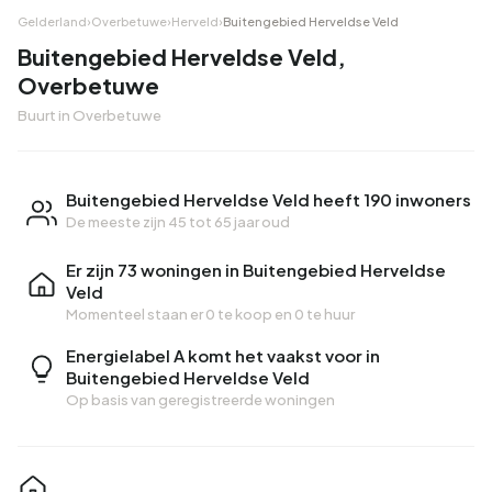
Gelderland
›
Overbetuwe
›
Herveld
›
Buitengebied Herveldse Veld
Buitengebied Herveldse Veld,
Overbetuwe
Buurt in Overbetuwe
Buitengebied Herveldse Veld heeft 190 inwoners
De meeste zijn 45 tot 65 jaar oud
Er zijn 73 woningen in Buitengebied Herveldse
Veld
Momenteel staan er
0 te koop
en
0 te huur
Energielabel A komt het vaakst voor in
Buitengebied Herveldse Veld
Op basis van geregistreerde woningen