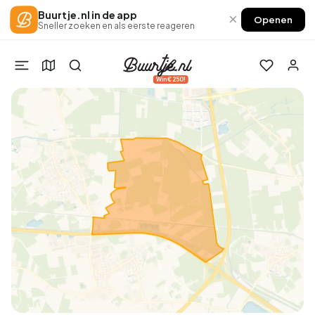
Buurtje.nl in de app
×
Openen
Sneller zoeken en als eerste reageren
Win €250!