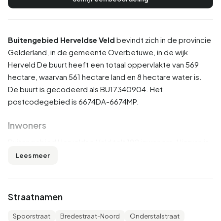
Buitengebied Herveldse Veld
bevindt zich in de provincie
Gelderland
, in de gemeente
Overbetuwe
, in de wijk
Herveld
De buurt heeft een totaal oppervlakte van 569
hectare, waarvan 561 hectare land en 8 hectare water is.
De buurt is gecodeerd als BU17340904. Het
postcodegebied is 6674DA-6674MP.
Inwoners
Buitengebied Herveldse Veld telt 190 inwoners. Hiervan is
55,3% man en 44,7% vrouw. De meeste inwoners zijn 45
Lees meer
tot 65 jaar (36,8%). De overige leeftijden zijn 18,4% voor
'25 tot 45 jaar', 18,4% voor '65 jaar of ouder', 15,8% voor '0
tot 15 jaar' en 13,2% voor '15 tot 25 jaar'. Van de inwoners is
Straatnamen
44,7% is ongehuwd, 50,0% is gehuwd, 2,6% is
gescheiden en 2,6% is verweduwd. 180 inwoners komen
Spoorstraat
Bredestraat-Noord
Onderstalstraat