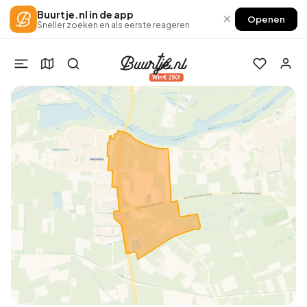
Buurtje.nl in de app
×
Openen
Sneller zoeken en als eerste reageren
Win €250!