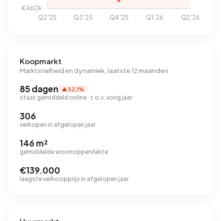
Koopmarkt
Marktsnelheid en dynamiek, laatste 12 maanden
85 dagen
▲ 52,1%
staat gemiddeld online · t.o.v. vorig jaar
306
verkopen in afgelopen jaar
146 m²
gemiddelde woonoppervlakte
€139.000
laagste verkoopprijs in afgelopen jaar