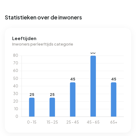
Heteren Uylenburg.
Statistieken over de inwoners
Energie
In Buitengebied Heteren Uylenburg zijn er 55 adressen met
Leeftijden
een geregistreerd energielabel. De meest voorkomende
Inwoners per leeftijds categorie
labels zijn G (20%), A (18%) en B (16%). Gemiddeld
verbruikt een adres in Buitengebied Heteren Uylenburg
4.140 kWh aan elektriciteit per jaar. Dit ligt 47% boven het
landelijke gemiddelde van 2.810 kWh. Het aardgasverbruik
ligt met 1.430 m³ per jaar 12% boven het landelijke
gemiddelde van 1.280 m³.