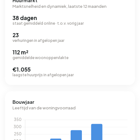
Huurmarkt
Marktsnelheid en dynamiek, laatste 12 maanden
38 dagen
staat gemiddeld online · t.o.v. vorig jaar
23
verhuringen in afgelopen jaar
112 m²
gemiddelde woonoppervlakte
€1.055
laagste huurprijs in afgelopen jaar
Bouwjaar
Leeftijd van de woningvoorraad