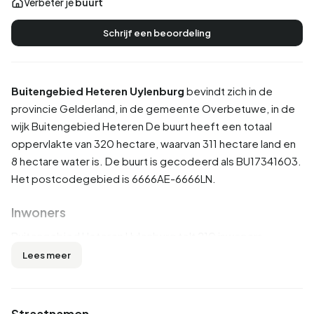
Verbeter je
buurt
Schrijf een beoordeling
Buitengebied Heteren Uylenburg
bevindt zich in de
provincie
Gelderland
, in de gemeente
Overbetuwe
, in de
wijk
Buitengebied Heteren
De buurt heeft een totaal
oppervlakte van 320 hectare, waarvan 311 hectare land en
8 hectare water is. De buurt is gecodeerd als BU17341603.
Het postcodegebied is 6666AE-6666LN.
Inwoners
Buitengebied Heteren Uylenburg telt 210 inwoners.
Hiervan is 54,8% man en 45,2% vrouw. De meeste
Lees meer
inwoners zijn 45 tot 65 jaar (38,1%). De overige leeftijden
zijn 21,4% voor '25 tot 45 jaar', 21,4% voor '65 jaar of ouder',
11,9% voor '0 tot 15 jaar' en 11,9% voor '15 tot 25 jaar'. Van
Straatnamen