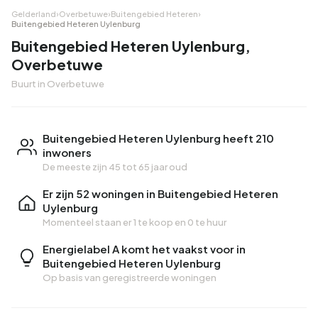
Gelderland
›
Overbetuwe
›
Buitengebied Heteren
›
Buitengebied Heteren Uylenburg
Buitengebied Heteren Uylenburg,
Overbetuwe
Buurt in Overbetuwe
Buitengebied Heteren Uylenburg heeft 210
inwoners
De meeste zijn 45 tot 65 jaar oud
Er zijn 52 woningen in Buitengebied Heteren
Uylenburg
Momenteel staan er
1 te koop
en
0 te huur
Energielabel A komt het vaakst voor in
Buitengebied Heteren Uylenburg
Op basis van geregistreerde woningen