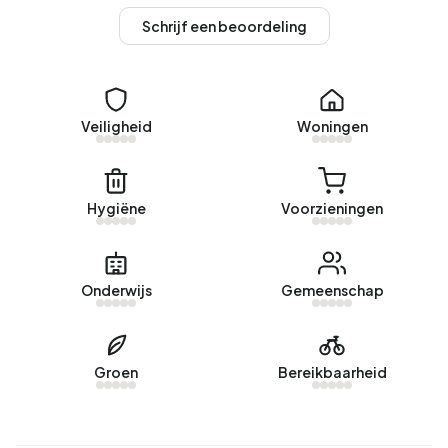
woningen is 79% in particulier bezit en 21% van overige
Schrijf een beoordeling
verhuurders. De meest voorkomende bouwperiodes in
Buitengebied Heteren Uylenburg zijn 1990-2000 (43%) en
1700-1900 (12%).
Veiligheid
Woningen
Koopwoningen
Momenteel zijn er geen woningen te koop in Buitengebied
Heteren Uylenburg. De nieuwste aangeboden woning is
Hygiëne
Voorzieningen
Drielse Rijndijk 3
door Remko Stevens Makelaardij BV op
Funda. Afgelopen jaar zijn er geen woningen verkocht in
Buitengebied Heteren Uylenburg.
Onderwijs
Gemeenschap
Huurwoningen
Momenteel zijn er geen woningen te huur in Buitengebied
Groen
Bereikbaarheid
Heteren Uylenburg. Afgelopen jaar zijn er geen woningen
verhuurd in Buitengebied Heteren Uylenburg.
Geen recente verhuurdata beschikbaar voor Buitengebied