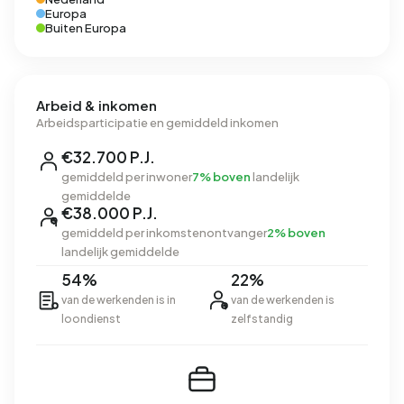
Europa
Buiten Europa
Arbeid & inkomen
Arbeidsparticipatie en gemiddeld inkomen
€32.700 P.J.
gemiddeld per inwoner
7% boven
landelijk
gemiddelde
€38.000 P.J.
gemiddeld per inkomstenontvanger
2% boven
landelijk gemiddelde
54%
22%
van de werkenden is in
van de werkenden is
loondienst
zelfstandig