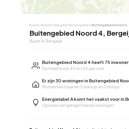
Noord-Brabant
›
Bergeijk
›
Buitengebied
›
Buitengebied Noord 4
Buitengebied Noord 4, Bergei
Buurt in Bergeijk
Buitengebied Noord 4 heeft 75 inwoner
De meeste zijn 45 tot 65 jaar oud
Er zijn 30 woningen in Buitengebied Noo
Momenteel staan er
0 te koop
en
0 te huur
Energielabel A komt het vaakst voor in
Op basis van geregistreerde woningen