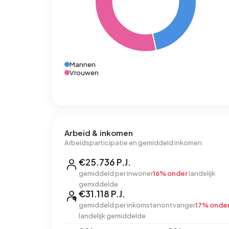
Mannen
Vrouwen
Arbeid & inkomen
Arbeidsparticipatie en gemiddeld inkomen
€25.736 P.J.
gemiddeld per inwoner
16% onder
landelijk
gemiddelde
€31.118 P.J.
gemiddeld per inkomstenontvanger
17% onde
landelijk gemiddelde