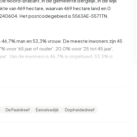
ncie
Noord-Brabant
, in de gemeente
Bergeijk
, in de wijk
kte van 469 hectare, waarvan 469 hectare land en 0
U17240604. Het postcodegebied is 5563AE-5571TN.
is 46,7% man en 53,3% vrouw. De meeste inwoners zijn 45
7% voor '65 jaar of ouder', 20,0% voor '25 tot 45 jaar',
5 jaar'. Van de inwoners is 46,7% is ongehuwd, 53,3% is
n uit Nederland en 5 komen uit Europa.
. 33,3% daarvan zijn eenpersoonshuishoudens, 33,3%
ens met kinderen. De gemiddelde huishoudensgrootte is
tvangers. Het gemiddelde inkomen per
De Paaldreef
Eerselsedijk
Dopheidedreef
lager is dan het nationale gemiddelde van €35.800. Per
, wat €3.464 (12%) lager is dan het nationale gemiddelde
ied Noord 4 zijn middelbaar opgeleid. 60,0% heeft
O en 20,0% heeft VMBO of MBO 1.