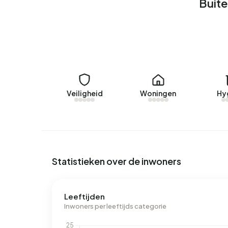
verhuurd in Buitengebied Noord 4.
Buite
Geen recente verhuurdata beschikbaar voor Bui
Energie
In Buitengebied Noord 4 zijn er 33 adressen me
labels zijn D (21%), A (18%) en B (18%). Gemidde
aan elektriciteit per jaar. Dit ligt 41% boven he
Veiligheid
Woningen
Hy
ligt met 1.880 m³ per jaar 47% boven het landeli
Statistieken over de inwoners
Leeftijden
Inwoners per leeftijds categorie