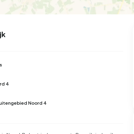
jk
s
rd 4
 Buitengebied Noord 4