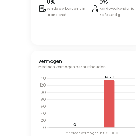
0%
0%
van de werkenden is in
van de werkenden is
loondienst
zelfstandig
Vermogen
Mediaan vermogen per huishouden