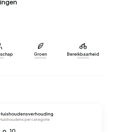
lingen
schap
Groen
Bereikbaarheid
Huishoudensverhouding
Huishoudens per categorie
10