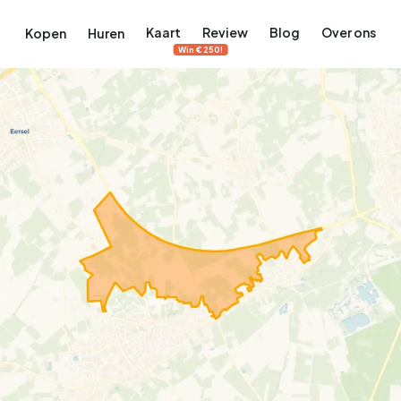
Kaart
Review
Blog
Over ons
Kopen
Huren
Win €250!