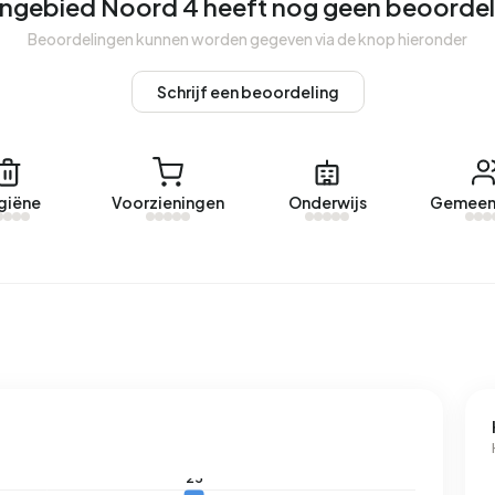
ngebied Noord 4 heeft nog geen beoorde
Beoordelingen kunnen worden gegeven via de knop hieronder
tengebied Noord 4.
Schrijf een beoordeling
t een geregistreerd energielabel. De meest voorkomende
ld verbruikt een adres in Buitengebied Noord 4 3.950 kWh
t landelijke gemiddelde van 2.810 kWh. Het aardgasverbruik
giëne
Voorzieningen
Onderwijs
Gemeen
jke gemiddelde van 1.280 m³.