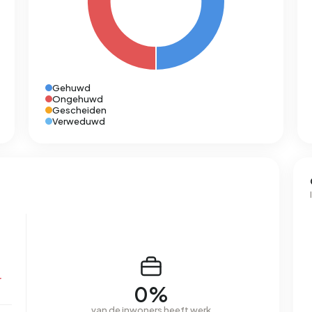
Gehuwd
Ongehuwd
Gescheiden
Verweduwd
r
0%
van de inwoners heeft werk