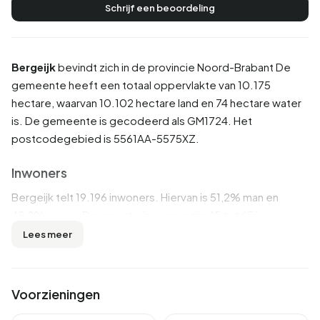
Schrijf een beoordeling
Bergeijk
bevindt zich in de provincie
Noord-Brabant
De
gemeente heeft een totaal oppervlakte van 10.175
hectare, waarvan 10.102 hectare land en 74 hectare water
is. De gemeente is gecodeerd als GM1724. Het
postcodegebied is 5561AA-5575XZ.
Inwoners
Bergeijk telt 19.196 inwoners. Hiervan is 51,2% man en
48,8% vrouw. De meeste inwoners zijn 45 tot 65 jaar
(28,8%). De overige leeftijden zijn 24,1% voor '65 jaar of
Lees meer
ouder', 22,5% voor '25 tot 45 jaar', 13,7% voor '0 tot 15 jaar'
en 10,9% voor '15 tot 25 jaar'. Van de inwoners is 43,2% is
ongehuwd, 45,0% is gehuwd, 6,6% is gescheiden en 5,2%
Voorzieningen
is verweduwd. 16.548 inwoners komen uit Nederland, 1.712