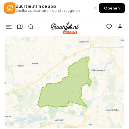
Buurtje.nl in de app
×
Openen
Sneller zoeken en als eerste reageren
Win €250!