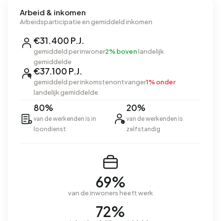
Arbeid & inkomen
Arbeidsparticipatie en gemiddeld inkomen
€31.400 P.J.
gemiddeld per inwoner
2% boven
landelijk
gemiddelde
€37.100 P.J.
gemiddeld per inkomstenontvanger
1% onder
landelijk gemiddelde
80%
20%
van de werkenden is in
van de werkenden is
loondienst
zelfstandig
69%
van de inwoners heeft werk
72%