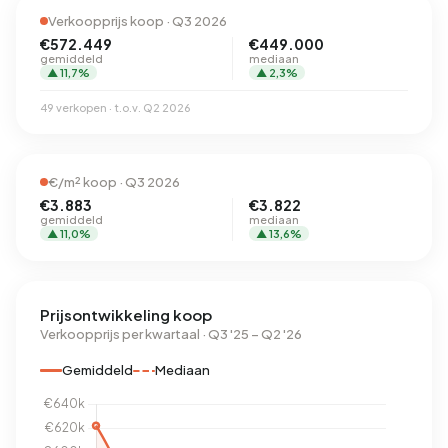
Verkoopprijs koop · Q3 2026
€572.449
€449.000
gemiddeld
mediaan
▲ 11,7%
▲ 2,3%
49 verkopen · t.o.v. Q2 2026
€/m² koop · Q3 2026
€3.883
€3.822
gemiddeld
mediaan
▲ 11,0%
▲ 13,6%
Prijsontwikkeling koop
Verkoopprijs per kwartaal · Q3 '25 – Q2 '26
Gemiddeld
Mediaan