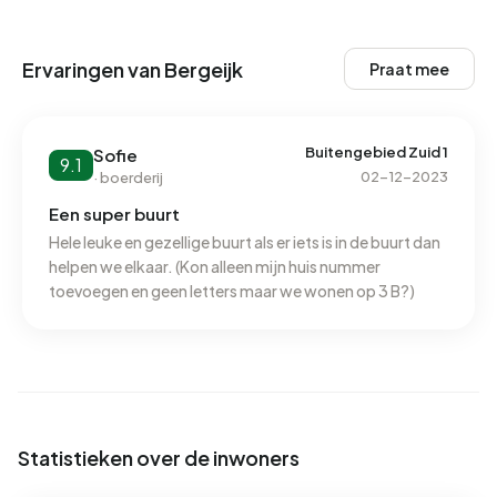
Ervaringen van Bergeijk
Praat mee
Buitengebied Zuid 1
Sofie
9.1
02-12-2023
· boerderij
Een super buurt
Hele leuke en gezellige buurt als er iets is in de buurt dan
helpen we elkaar. (Kon alleen mijn huis nummer
toevoegen en geen letters maar we wonen op 3 B?)
Statistieken over de inwoners