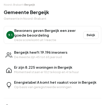
Noord-Brabant
›
Bergeijk
Gemeente Bergeijk
Gemeente in Noord-Brabant
Bewoners geven Bergeijk een zeer
goede beoordeling
9.1
Bekijk
Deze score komt uit 1 reactie
Bergeijk heeft 19.196 inwoners
De meeste zijn 45 tot 65 jaar oud
Er zijn 8.225 woningen in Bergeijk
Momenteel staan er
102 te koop
en
4 te huur
Energielabel A komt het vaakst voor in Bergeijk
Op basis van geregistreerde woningen