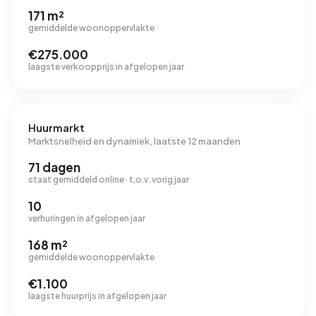
171 m²
gemiddelde woonoppervlakte
€275.000
laagste verkoopprijs in afgelopen jaar
Huurmarkt
Marktsnelheid en dynamiek, laatste 12 maanden
71 dagen
staat gemiddeld online · t.o.v. vorig jaar
10
verhuringen in afgelopen jaar
168 m²
gemiddelde woonoppervlakte
€1.100
laagste huurprijs in afgelopen jaar