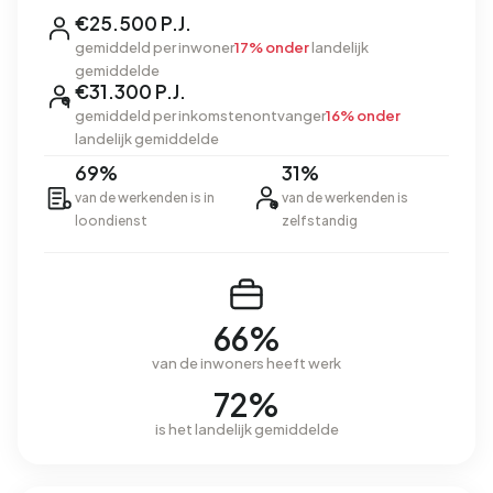
€25.500 P.J.
gemiddeld per inwoner
17% onder
landelijk
gemiddelde
€31.300 P.J.
gemiddeld per inkomstenontvanger
16% onder
landelijk gemiddelde
69%
31%
van de werkenden is in
van de werkenden is
loondienst
zelfstandig
66%
van de inwoners heeft werk
72%
is het landelijk gemiddelde