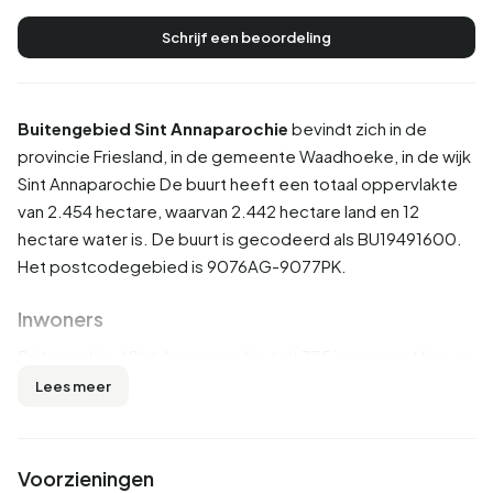
Schrijf een beoordeling
Buitengebied Sint Annaparochie
bevindt zich in de
provincie
Friesland
, in de gemeente
Waadhoeke
, in de wijk
Sint Annaparochie
De buurt heeft een totaal oppervlakte
van 2.454 hectare, waarvan 2.442 hectare land en 12
hectare water is. De buurt is gecodeerd als BU19491600.
Het postcodegebied is 9076AG-9077PK.
Inwoners
Buitengebied Sint Annaparochie telt 735 inwoners. Hiervan
is 61,2% man en 39,5% vrouw. De meeste inwoners zijn 45
Lees meer
tot 65 jaar (27,9%). De overige leeftijden zijn 24,5% voor
'25 tot 45 jaar', 17,0% voor '15 tot 25 jaar', 15,6% voor '0 tot
15 jaar' en 14,3% voor '65 jaar of ouder'. Van de inwoners is
Voorzieningen