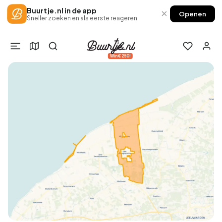
Buurtje.nl in de app
×
Openen
Sneller zoeken en als eerste reageren
Win €250!