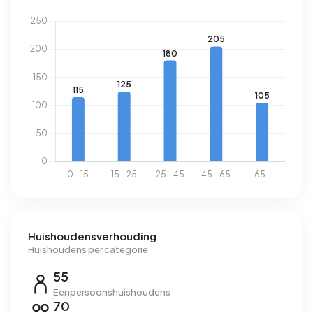
Energie
In Buitengebied Sint Annaparochie zijn er 216 adressen met
een geregistreerd energielabel. De meest voorkomende
labels zijn G (66%), F (10%) en D (7%). Gemiddeld verbruikt
een adres in Buitengebied Sint Annaparochie 3.060 kWh
aan elektriciteit per jaar. Dit ligt 9% boven het landelijke
gemiddelde van 2.810 kWh. Het aardgasverbruik ligt met
1.450 m³ per jaar 13% boven het landelijke gemiddelde van
1.280 m³.
Huishoudensverhouding
Huishoudens per categorie
55
Eenpersoonshuishoudens
70