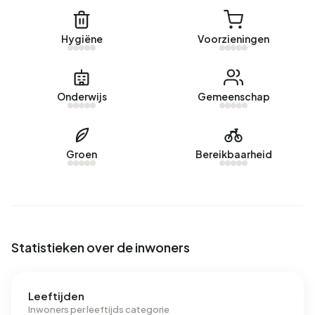
89% in particulier bezit en 11% van overige verhuurders. De
meest voorkomende bouwperiodes in Buitengebied Sint
Annaparochie zijn 1900-1925 (30%) en 1700-1900 (23%).
Hygiëne
Voorzieningen
Koopwoningen
Momenteel zijn er geen woningen te koop in Buitengebied
Onderwijs
Gemeenschap
Sint Annaparochie. De nieuwste aangeboden woning is
Nieuwebildtdijk 284
door Miedema Makelaars. Afgelopen
jaar zijn er geen woningen verkocht in Buitengebied Sint
Groen
Bereikbaarheid
Annaparochie.
Huurwoningen
Momenteel zijn er geen woningen te huur in Buitengebied
Sint Annaparochie. Afgelopen jaar zijn er geen woningen
Statistieken over de inwoners
verhuurd in Buitengebied Sint Annaparochie.
Geen recente verhuurdata beschikbaar voor Buitengebied
Leeftijden
Sint Annaparochie.
Inwoners per leeftijds categorie