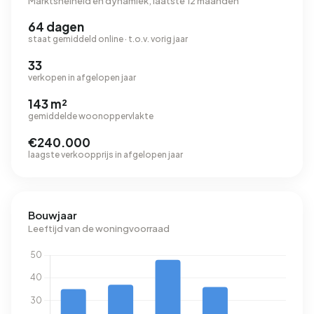
Marktsnelheid en dynamiek, laatste 12 maanden
64 dagen
staat gemiddeld online · t.o.v. vorig jaar
33
verkopen in afgelopen jaar
143 m²
gemiddelde woonoppervlakte
€240.000
laagste verkoopprijs in afgelopen jaar
Bouwjaar
Leeftijd van de woningvoorraad