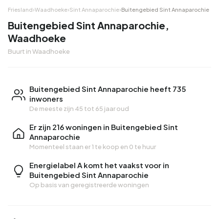
Friesland
›
Waadhoeke
›
Sint Annaparochie
›
Buitengebied Sint Annaparochie
Buitengebied Sint Annaparochie,
Waadhoeke
Buurt in Waadhoeke
Buitengebied Sint Annaparochie heeft 735
inwoners
De meeste zijn 45 tot 65 jaar oud
Er zijn 216 woningen in Buitengebied Sint
Annaparochie
Momenteel staan er
1 te koop
en
0 te huur
Energielabel A komt het vaakst voor in
Buitengebied Sint Annaparochie
Op basis van geregistreerde woningen