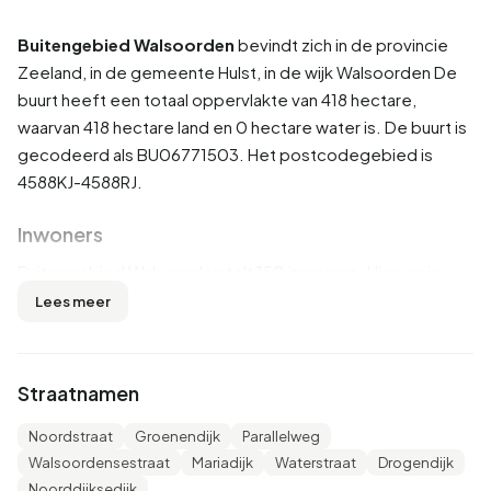
Buitengebied Walsoorden
bevindt zich in de provincie
Zeeland
, in de gemeente
Hulst
, in de wijk
Walsoorden
De
buurt heeft een totaal oppervlakte van 418 hectare,
waarvan 418 hectare land en 0 hectare water is. De buurt is
gecodeerd als BU06771503. Het postcodegebied is
4588KJ-4588RJ.
Inwoners
Buitengebied Walsoorden telt 150 inwoners. Hiervan is
56,7% man en 43,3% vrouw. De meeste inwoners zijn 45
Lees meer
tot 65 jaar (43,3%). De overige leeftijden zijn 26,7% voor
'65 jaar of ouder', 16,7% voor '25 tot 45 jaar', 10,0% voor '0
tot 15 jaar' en 3,3% voor '15 tot 25 jaar'. Van de inwoners is
Straatnamen
26,7% is ongehuwd, 56,7% is gehuwd, 6,7% is gescheiden
en 6,7% is verweduwd. 125 inwoners komen uit Nederland,
Noordstraat
Groenendijk
Parallelweg
20 komen uit Europa en 5 komen uit landen buiten Europa.
Walsoordensestraat
Mariadijk
Waterstraat
Drogendijk
Noorddijksedijk