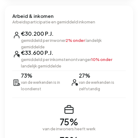
Arbeid & inkomen
Arbeidsparticipatie en gemiddeld inkomen
€30.200 P.J.
gemiddeld per inwoner
2% onder
landelijk
gemiddelde
€33.600 P.J.
gemiddeld per inkomstenontvanger
10% onder
landelijk gemiddelde
73%
27%
van de werkenden is in
van de werkenden is
loondienst
zelfstandig
75%
van de inwoners heeft werk