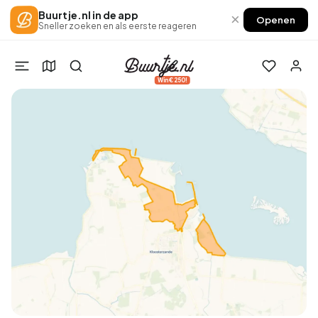
Buurtje.nl in de app
×
Openen
Sneller zoeken en als eerste reageren
Win €250!