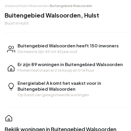
Zeeland
›
Hulst
›
Walsoorden
›
Buitengebied Walsoorden
Buitengebied Walsoorden, Hulst
Buurt in Hulst
Buitengebied Walsoorden heeft 150 inwoners
De meeste zijn 45 tot 65 jaar oud
Er zijn 89 woningen in Buitengebied Walsoorden
Momenteel staan er
2 te koop
en
0 te huur
Energielabel A komt het vaakst voor in
Buitengebied Walsoorden
Op basis van geregistreerde woningen
Bekijk woningen in Buitengebied Walsoorden