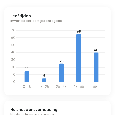
verbruikt een adres in Buitengebied Walsoorden 3.340
kWh aan elektriciteit per jaar. Dit ligt 19% boven het
Leeftijden
landelijke gemiddelde van 2.810 kWh. Met een jaarlijkse
Inwoners per leeftijds categorie
verbruik van 1.250 m³ per adres ligt het aardgasverbruik
2% onder het landelijke gemiddelde van 1.280 m³.
Huishoudensverhouding
Huishoudens per categorie