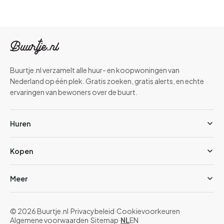
Buurtje.nl verzamelt alle huur- en koopwoningen van
Nederland op één plek. Gratis zoeken, gratis alerts, en echte
ervaringen van bewoners over de buurt.
Huren
Kopen
Meer
© 2026 Buurtje.nl
·
Privacybeleid
·
Cookievoorkeuren
·
Algemene voorwaarden
·
Sitemap
·
NL
EN