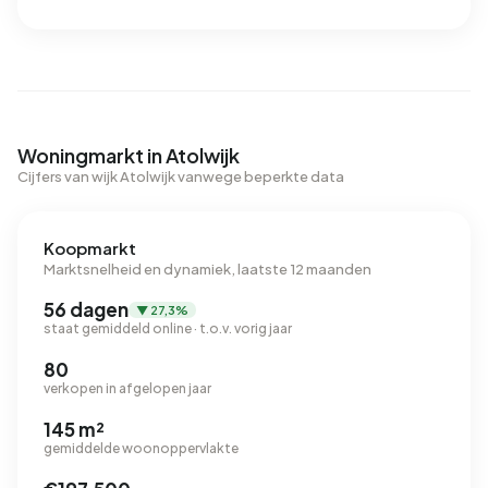
Woningmarkt in Atolwijk
Cijfers van wijk Atolwijk vanwege beperkte data
Koopmarkt
Marktsnelheid en dynamiek, laatste 12 maanden
56 dagen
▼ 27,3%
staat gemiddeld online · t.o.v. vorig jaar
80
verkopen in afgelopen jaar
145 m²
gemiddelde woonoppervlakte