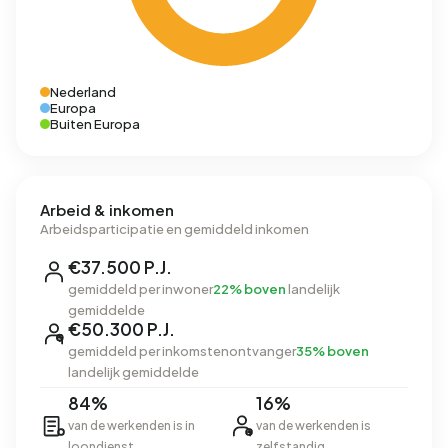
Nederland
Europa
Buiten Europa
Arbeid & inkomen
Arbeidsparticipatie en gemiddeld inkomen
€37.500 P.J.
gemiddeld per inwoner
22% boven
landelijk
gemiddelde
€50.300 P.J.
gemiddeld per inkomstenontvanger
35% boven
landelijk gemiddelde
84%
16%
van de werkenden is in
van de werkenden is
loondienst
zelfstandig