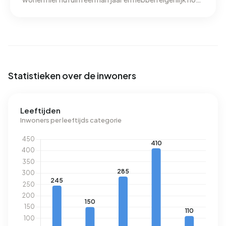
geen overlast van welke aard dan ook ondervonden. Er
is een stichting Buitenhof die momenteel wat
“rommelig” is maar dat doet niet af aan ons
woongenot. Het groen wordt deels onderhouden door
een hoveniersbedrijf en deels door de gemeente. Het
ziet er over het algemeen netjes uit zonder (veel)
Statistieken over de inwoners
zwerfvuil.
Leeftijden
Inwoners per leeftijds categorie