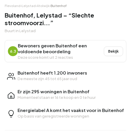
Flevoland
›
Lelystad
›
Atolwijk
›
Buitenhof
Buitenhof, Lelystad – “Slechte
stroomvoorzi...”
Buurt in Lelystad
Bewoners geven Buitenhof een
voldoende beoordeling
6.3
Bekijk
Deze score komt uit 2 reacties
Buitenhof heeft 1.200 inwoners
De meeste zijn 45 tot 65 jaar oud
Er zijn 295 woningen in Buitenhof
Momenteel staan er
16 te koop
en
0 te huur
Energielabel A komt het vaakst voor in Buitenhof
Op basis van geregistreerde woningen