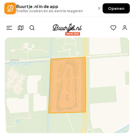
Buurtje.nl in de app
×
Openen
Sneller zoeken en als eerste reageren
Win €250!