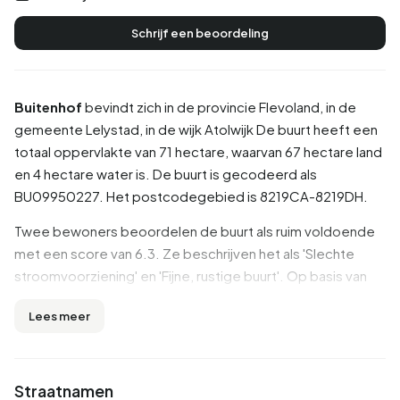
Schrijf een beoordeling
Buitenhof
bevindt zich in de provincie
Flevoland
, in de
gemeente
Lelystad
, in de wijk
Atolwijk
De buurt heeft een
totaal oppervlakte van 71 hectare, waarvan 67 hectare land
en 4 hectare water is. De buurt is gecodeerd als
BU09950227. Het postcodegebied is 8219CA-8219DH.
Twee bewoners beoordelen de buurt als ruim voldoende
met een score van 6.3. Ze beschrijven het als 'Slechte
stroomvoorziening' en 'Fijne, rustige buurt'. Op basis van
een beperkt aantal beoordelingen zijn er nog geen
Lees meer
duidelijke trends zichtbaar in deze buurt.
Inwoners
Straatnamen
Buitenhof telt 1.200 inwoners. Hiervan is 51,7% man en