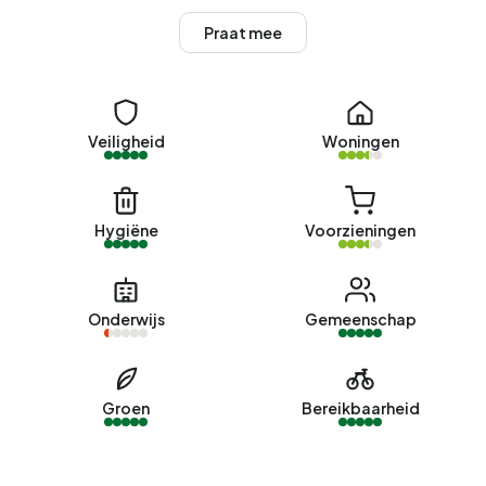
Vilsteren zijn 1950-1970 (85%) en 1970-1980 (5%).
Praat mee
Koopwoningen
Momenteel staan er
7 woningen te koop in Buurtschap
Vilsteren
. De nieuwste aangeboden woning is
Veiligheid
Woningen
Vilsterseweg 1A027
door Veghtstaete Makelaardij en
Taxaties op Funda. Afgelopen jaar zijn er 7 woningen
verkocht in Buurtschap Vilsteren. Een woning werd
Hygiëne
Voorzieningen
gemiddeld in 117 dagen verkocht.
De gemiddelde vraagprijs voor een koopwoning in
Buurtschap Vilsteren was afgelopen jaar €287.500. Dit is
Onderwijs
Gemeenschap
2% lager dan de gemiddelde WOZ-waarde van
€292.000. De gemiddelde vraagprijs per m² perceel is
€3.159.
Groen
Bereikbaarheid
Huurwoningen
Momenteel zijn er geen woningen te huur in Buurtschap