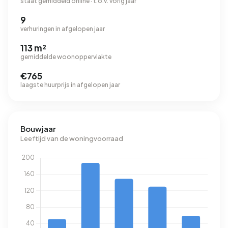
staat gemiddeld online · t.o.v. vorig jaar
9
verhuringen in afgelopen jaar
113 m²
gemiddelde woonoppervlakte
€765
laagste huurprijs in afgelopen jaar
Bouwjaar
Leeftijd van de woningvoorraad