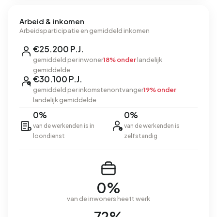
Arbeid & inkomen
Arbeidsparticipatie en gemiddeld inkomen
€25.200 P.J.
gemiddeld per inwoner
18% onder
landelijk
gemiddelde
€30.100 P.J.
gemiddeld per inkomstenontvanger
19% onder
landelijk gemiddelde
0%
0%
van de werkenden is in
van de werkenden is
loondienst
zelfstandig
0%
van de inwoners heeft werk
72%