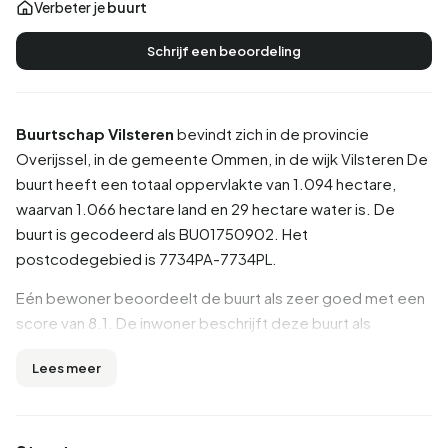
Verbeter je
buurt
Schrijf een beoordeling
Buurtschap Vilsteren
bevindt zich in de provincie
Overijssel
, in de gemeente
Ommen
, in de wijk
Vilsteren
De
buurt heeft een totaal oppervlakte van 1.094 hectare,
waarvan 1.066 hectare land en 29 hectare water is. De
buurt is gecodeerd als BU01750902. Het
postcodegebied is 7734PA-7734PL.
Eén bewoner beoordeelt de buurt als zeer goed met een
score van 8.1. De inwoner beschrijft deze buurt als
'Gezamelijk'. Op basis van een beperkt aantal
Lees meer
beoordelingen zijn er nog geen duidelijke trends zichtbaar
in deze buurt.
Inwoners