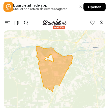
Buurtje.nl in de app
×
Openen
Sneller zoeken en als eerste reageren
Win €250!