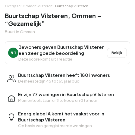
Overijssel
›
Ommen
›
Vilsteren
›
Buurtschap Vilsteren
Buurtschap Vilsteren, Ommen –
“Gezamelijk”
Buurt in Ommen
Bewoners geven Buurtschap Vilsteren
een zeer goede beoordeling
8.1
Bekijk
Deze score komt uit 1 reactie
Buurtschap Vilsteren heeft 180 inwoners
De meeste zijn 45 tot 65 jaar oud
Er zijn 77 woningen in Buurtschap Vilsteren
Momenteel staan er
8 te koop
en
0 te huur
Energielabel A komt het vaakst voor in
Buurtschap Vilsteren
Op basis van geregistreerde woningen