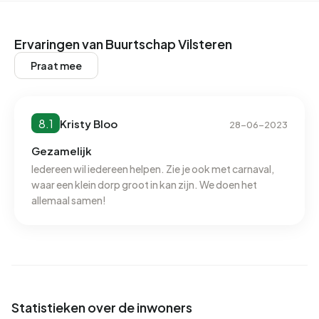
Vilsteren. Afgelopen jaar zijn er geen woningen verhuurd in
Buurtschap Vilsteren.
Ervaringen van Buurtschap Vilsteren
Geen recente verhuurdata beschikbaar voor Buurtschap
Praat mee
Vilsteren.
Energie
8.1
Kristy Bloo
28-06-2023
In Buurtschap Vilsteren zijn er 59 adressen met een
geregistreerd energielabel. De meest voorkomende
Gezamelijk
labels zijn D (25%), C (20%) en F (19%). Gemiddeld
Iedereen wil iedereen helpen. Zie je ook met carnaval,
waar een klein dorp groot in kan zijn. We doen het
verbruikt een adres in Buurtschap Vilsteren 3.410 kWh aan
allemaal samen!
elektriciteit per jaar. Dit ligt 21% boven het landelijke
gemiddelde van 2.810 kWh. Het aardgasverbruik ligt met
1.600 m³ per jaar 25% boven het landelijke gemiddelde
van 1.280 m³.
Statistieken over de inwoners