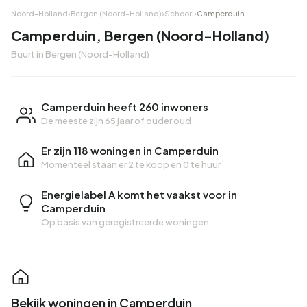
Noord-Holland
›
Bergen (Noord-Holland)
›
Schoorl
›
Camperduin
Camperduin, Bergen (Noord-Holland)
Buurt in Bergen (Noord-Holland)
Camperduin heeft 260 inwoners
De meeste zijn 65 jaar of ouder oud
Er zijn 118 woningen in Camperduin
Momenteel staan er
2 te koop
en
0 te huur
Energielabel A komt het vaakst voor in
Camperduin
Op basis van geregistreerde woningen
Bekijk woningen in Camperduin