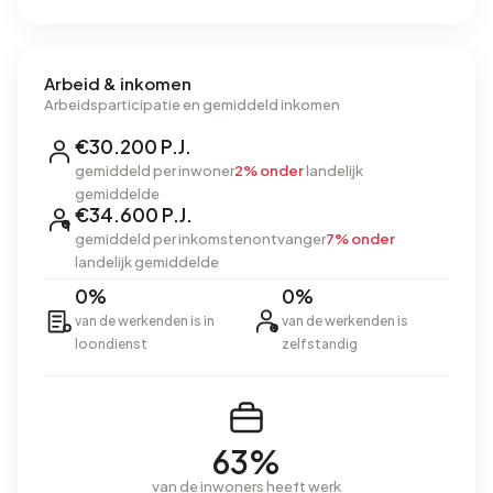
Arbeid & inkomen
Arbeidsparticipatie en gemiddeld inkomen
€30.200 P.J.
gemiddeld per inwoner
2% onder
landelijk
gemiddelde
€34.600 P.J.
gemiddeld per inkomstenontvanger
7% onder
landelijk gemiddelde
0%
0%
van de werkenden is in
van de werkenden is
loondienst
zelfstandig
63%
van de inwoners heeft werk