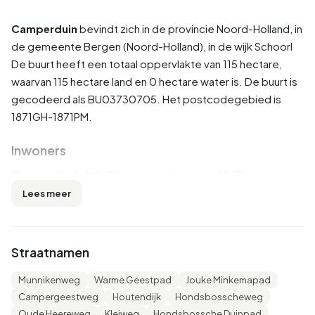
Camperduin
bevindt zich in de provincie
Noord-Holland
, in
de gemeente
Bergen (Noord-Holland)
, in de wijk
Schoorl
De buurt heeft een totaal oppervlakte van 115 hectare,
waarvan 115 hectare land en 0 hectare water is. De buurt is
gecodeerd als BU03730705. Het postcodegebied is
1871GH-1871PM.
Inwoners
Camperduin telt 260 inwoners. Hiervan is 48,1% man en
51,9% vrouw. De meeste inwoners zijn 65 jaar of ouder
Lees meer
(32,7%). De overige leeftijden zijn 26,9% voor '45 tot 65
jaar', 15,4% voor '25 tot 45 jaar', 11,5% voor '0 tot 15 jaar' en
11,5% voor '15 tot 25 jaar'. Van de inwoners is 46,2% is
Straatnamen
ongehuwd, 36,5% is gehuwd, 9,6% is gescheiden en 7,7%
is verweduwd. 210 inwoners komen uit Nederland, 30
Munnikenweg
Warme Geestpad
Jouke Minkemapad
komen uit Europa en 20 komen uit landen buiten Europa.
Campergeestweg
Houtendijk
Hondsbosscheweg
Oude Heereweg
Kleiweg
Hondsbossche Duinpad