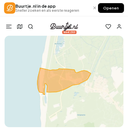
Buurtje.nl in de app
×
Openen
Sneller zoeken en als eerste reageren
Win €250!