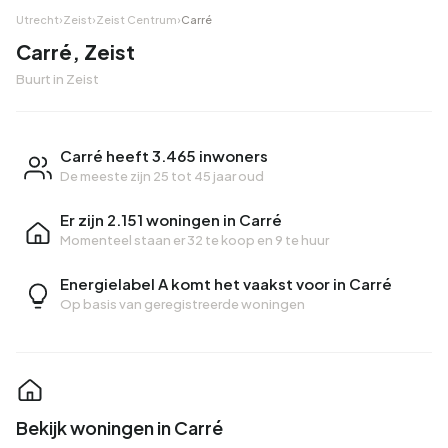
Utrecht
›
Zeist
›
Zeist Centrum
›
Carré
Carré, Zeist
Buurt in Zeist
Carré heeft 3.465 inwoners
De meeste zijn 25 tot 45 jaar oud
Er zijn 2.151 woningen in Carré
Momenteel staan er
32 te koop
en
9 te huur
Energielabel A komt het vaakst voor in Carré
Op basis van geregistreerde woningen
Bekijk woningen in Carré