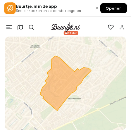
Buurtje.nl in de app
×
Openen
Sneller zoeken en als eerste reageren
Win €250!