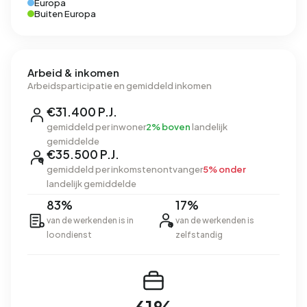
Europa
Buiten Europa
Arbeid & inkomen
Arbeidsparticipatie en gemiddeld inkomen
€31.400 P.J.
gemiddeld per inwoner
2% boven
landelijk
gemiddelde
€35.500 P.J.
gemiddeld per inkomstenontvanger
5% onder
landelijk gemiddelde
83%
17%
van de werkenden is in
van de werkenden is
loondienst
zelfstandig