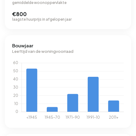
gemiddelde woonoppervlakte
€800
laagste huurprijs in afgelopen jaar
Bouwjaar
Leeftijd van de woningvoorraad