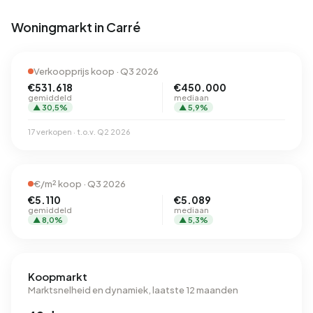
Woningmarkt in Carré
Verkoopprijs koop · Q3 2026
€531.618
€450.000
gemiddeld
mediaan
▲ 30,5%
▲ 5,9%
17 verkopen · t.o.v. Q2 2026
€/m² koop · Q3 2026
€5.110
€5.089
gemiddeld
mediaan
▲ 8,0%
▲ 5,3%
Koopmarkt
Marktsnelheid en dynamiek, laatste 12 maanden