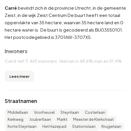
Carré
bevindt zich in de provincie
Utrecht
, in de gemeente
Zeist
, in de wijk
Zeist Centrum
De buurt heeft een totaal
oppervlakte van 35 hectare, waarvan 35 hectare land en 0
hectare water is. De buurt is gecodeerd als BU03550101.
Het postcodegebied is 3701AW-3707XS.
Inwoners
Carré telt 3.465 inwoners. Hiervan is 48,6% man en 51,4%
vrouw. De meeste inwoners zijn 25 tot 45 jaar (32,0%). De
overige leeftijden zijn 25,4% voor '65 jaar of ouder', 23,5%
Lees meer
voor '45 tot 65 jaar', 10,0% voor '15 tot 25 jaar' en 8,9%
voor '0 tot 15 jaar'. Van de inwoners is 53,8% is ongehuwd,
28,0% is gehuwd, 12,0% is gescheiden en 6,2% is
Straatnamen
verweduwd. 2.370 inwoners komen uit Nederland, 345
komen uit Europa en 750 komen uit landen buiten Europa.
Middellaan
Voorheuvel
Steynlaan
Costerlaan
Kerkweg
Joubertlaan
Markt
Meester de Klerkstraat
Er zijn 2.225 huishoudens in Carré. 61,1% daarvan zijn
Korte Steynlaan
Het Hazepad
Stationslaan
Krugerlaan
eenpersoonshuishoudens, 24,5% huishoudens zonder