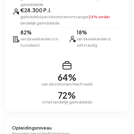
gemiddelde
€28.300 P.J.
gemiddeld per inkomstenontvanger
24% onder
landelijk gemiddelde
82%
18%
van de werkenden is in
van de werkenden is
loondienst
zelfstandig
64%
van de inwoners heeft werk
72%
is het landelijk gemiddelde
Opleidingsniveau
Inwoners per opleidingsniveau