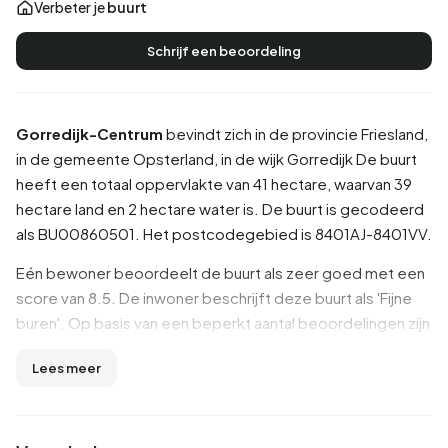
Verbeter je
buurt
Schrijf een beoordeling
Gorredijk-Centrum
bevindt zich in de provincie
Friesland
,
in de gemeente
Opsterland
, in de wijk
Gorredijk
De buurt
heeft een totaal oppervlakte van 41 hectare, waarvan 39
hectare land en 2 hectare water is. De buurt is gecodeerd
als BU00860501. Het postcodegebied is 8401AJ-8401VV.
Eén bewoner beoordeelt de buurt als zeer goed met een
score van 8.5. De inwoner beschrijft deze buurt als 'Fijne
buren'. Op basis van een beperkt aantal beoordelingen zijn
er nog geen duidelijke trends zichtbaar in deze buurt.
Lees meer
Inwoners
Gorredijk-Centrum telt 1.425 inwoners. Hiervan is 48,8%