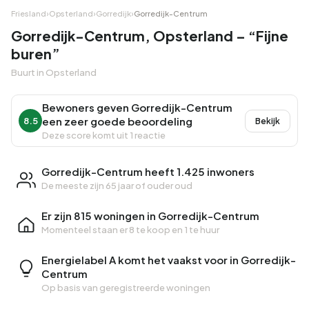
Friesland
›
Opsterland
›
Gorredijk
›
Gorredijk-Centrum
Gorredijk-Centrum, Opsterland – “Fijne
buren”
Buurt in Opsterland
Bewoners geven Gorredijk-Centrum
een zeer goede beoordeling
8.5
Bekijk
Deze score komt uit 1 reactie
Gorredijk-Centrum heeft 1.425 inwoners
De meeste zijn 65 jaar of ouder oud
Er zijn 815 woningen in Gorredijk-Centrum
Momenteel staan er
8 te koop
en
1 te huur
Energielabel A komt het vaakst voor in Gorredijk-
Centrum
Op basis van geregistreerde woningen