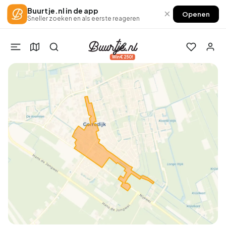
Buurtje.nl in de app
×
Openen
Sneller zoeken en als eerste reageren
Win €250!