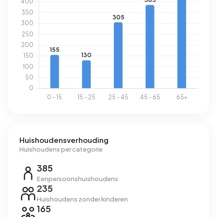
elektriciteit per jaar. Daarmee ligt het 17% lager dan het
landelijke gemiddelde van 2.810 kWh. Met een jaarlijkse
verbruik van 1.180 m³ per adres ligt het aardgasverbruik 8%
onder het landelijke gemiddelde van 1.280 m³.
Huishoudensverhouding
Huishoudens per categorie
385
Eenpersoonshuishoudens
235
Huishoudens zonder kinderen
165