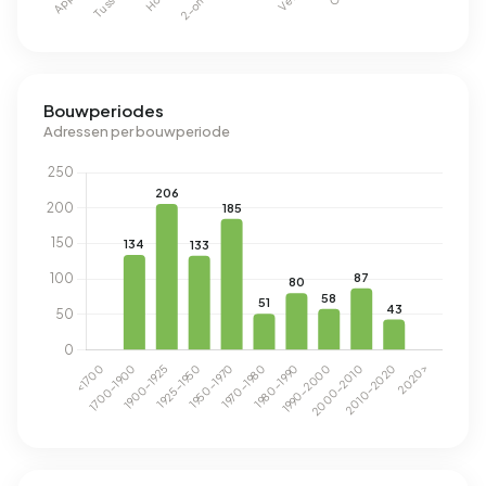
Bouwperiodes
Adressen per bouwperiode