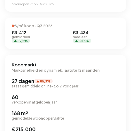
6 verkopen · t.o.v. Q2 2026
€/m² koop · Q3 2026
€3.412
€3.434
gemiddeld
mediaan
▲ 57,2%
▲ 58,3%
Koopmarkt
Marktsnelheid en dynamiek, laatste 12 maanden
27 dagen
▲ 85,3%
staat gemiddeld online · t.o.v. vorig jaar
60
verkopen in afgelopen jaar
168 m²
gemiddelde woonoppervlakte
€215.000