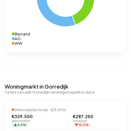
Bijstand
AO
WW
Woningmarkt in Gorredijk
Cijfers van wijk Gorredijk vanwege beperkte data
Verkoopprijs koop · Q3 2026
€339.500
€287.250
gemiddeld
mediaan
▲ 6,4%
▼ 10,0%