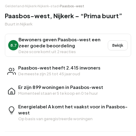
Gelderland
›
Nijkerk
›
Nijkerk-stad
›
Paasbos-west
Paasbos-west, Nijkerk – “Prima buurt”
Buurt in Nijkerk
Bewoners geven Paasbos-west een
zeer goede beoordeling
8.7
Bekijk
Deze score komt uit 2 reacties
Paasbos-west heeft 2.415 inwoners
De meeste zijn 25 tot 45 jaar oud
Er zijn 899 woningen in Paasbos-west
Momenteel staan er
5 te koop
en
0 te huur
Energielabel A komt het vaakst voor in Paasbos-
west
Op basis van geregistreerde woningen