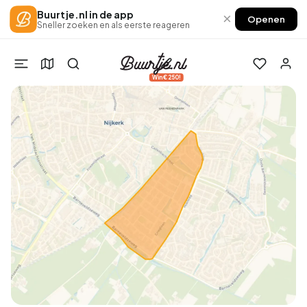
Buurtje.nl in de app
×
Openen
Sneller zoeken en als eerste reageren
Win €250!