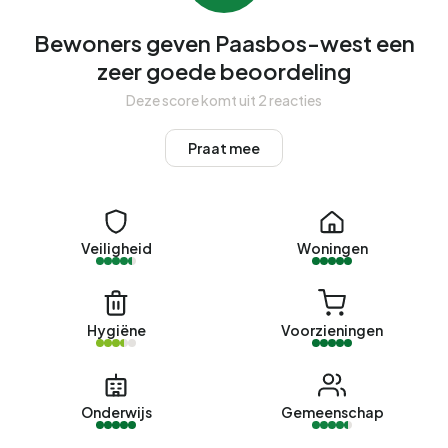
huurwoningen en 75% koopwoningen. Van de woningen is
76% in particulier bezit, 22% in handen van
Bewoners geven Paasbos-west een
woningcorporaties en 2% van overige verhuurders. De
zeer goede beoordeling
meest voorkomende bouwperiodes in Paasbos-west zijn
Deze score komt uit 2 reacties
1970-1980 (48%) en 1950-1970 (47%).
Praat mee
Koopwoningen
Momenteel zijn er geen woningen te koop in Paasbos-
west. De nieuwste aangeboden woning is
Esdoornlaan 18
door Van de Ridder Makelaars. Afgelopen jaar zijn er geen
Veiligheid
Woningen
woningen verkocht in Paasbos-west.
Huurwoningen
Hygiëne
Voorzieningen
Momenteel zijn er geen woningen te huur in Paasbos-west.
Afgelopen jaar zijn er geen woningen verhuurd in Paasbos-
west.
Onderwijs
Gemeenschap
Geen recente verhuurdata beschikbaar voor Paasbos-