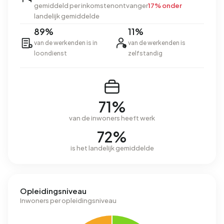
gemiddeld per inkomstenontvanger
17% onder
landelijk gemiddelde
89%
11%
van de werkenden is in
van de werkenden is
loondienst
zelfstandig
71%
van de inwoners heeft werk
72%
is het landelijk gemiddelde
Opleidingsniveau
Inwoners per opleidingsniveau