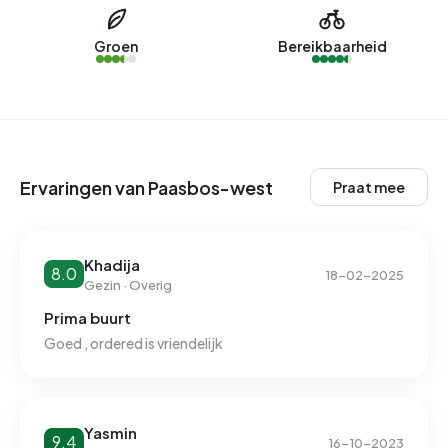
west.
Groen
Bereikbaarheid
Energie
In Paasbos-west zijn er 905 adressen met een
geregistreerd energielabel. De meest voorkomende
labels zijn C (48%), D (25%) en B (9%). Gemiddeld
verbruikt een adres in Paasbos-west 2.710 kWh aan
Ervaringen van Paasbos-west
Praat mee
elektriciteit per jaar. Daarmee ligt het 4% lager dan het
landelijke gemiddelde van 2.810 kWh. Met een jaarlijkse
verbruik van 1.130 m³ per adres ligt het aardgasverbruik
Khadija
12% onder het landelijke gemiddelde van 1.280 m³.
8.0
18-02-2025
Gezin · Overig
Prima buurt
Goed , ordered is vriendelijk
Yasmin
9.4
16-10-2023