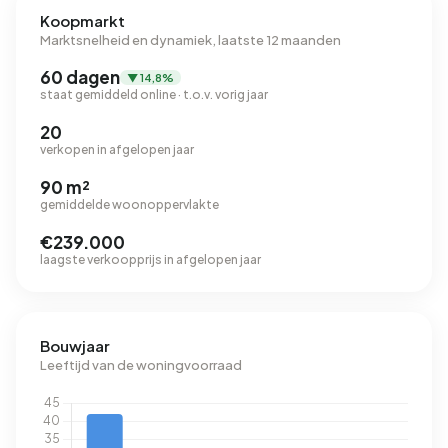
Koopmarkt
Marktsnelheid en dynamiek, laatste 12 maanden
60 dagen
▼ 14,8%
staat gemiddeld online · t.o.v. vorig jaar
20
verkopen in afgelopen jaar
90 m²
gemiddelde woonoppervlakte
€239.000
laagste verkoopprijs in afgelopen jaar
Bouwjaar
Leeftijd van de woningvoorraad