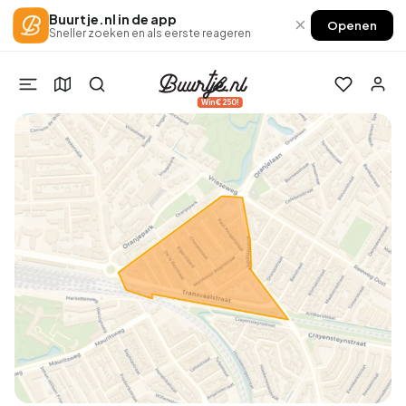
Buurtje.nl in de app
×
Openen
Sneller zoeken en als eerste reageren
Win €250!