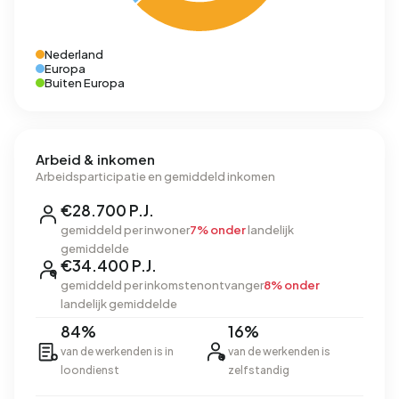
Nederland
Europa
Buiten Europa
Arbeid & inkomen
Arbeidsparticipatie en gemiddeld inkomen
€28.700 P.J.
gemiddeld per inwoner
7% onder
landelijk
gemiddelde
€34.400 P.J.
gemiddeld per inkomstenontvanger
8% onder
landelijk gemiddelde
84%
16%
van de werkenden is in
van de werkenden is
loondienst
zelfstandig