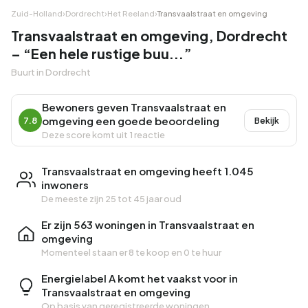
Zuid-Holland
›
Dordrecht
›
Het Reeland
›
Transvaalstraat en omgeving
Transvaalstraat en omgeving, Dordrecht
– “Een hele rustige buu...”
Buurt in Dordrecht
Bewoners geven Transvaalstraat en
omgeving een goede beoordeling
7.8
Bekijk
Deze score komt uit 1 reactie
Transvaalstraat en omgeving heeft 1.045
inwoners
De meeste zijn 25 tot 45 jaar oud
Er zijn 563 woningen in Transvaalstraat en
omgeving
Momenteel staan er
8 te koop
en
0 te huur
Energielabel A komt het vaakst voor in
Transvaalstraat en omgeving
Op basis van geregistreerde woningen