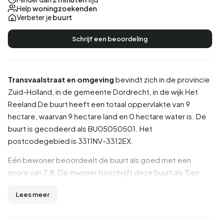
Help
woningzoekenden
Verbeter je
buurt
Schrijf een beoordeling
Transvaalstraat en omgeving
bevindt zich in de provincie
Zuid-Holland
, in de gemeente
Dordrecht
, in de wijk
Het
Reeland
De buurt heeft een totaal oppervlakte van 9
hectare, waarvan 9 hectare land en 0 hectare water is. De
buurt is gecodeerd als BU05050501. Het
postcodegebied is 3311NV-3312EX.
Eén bewoner beoordeelt de buurt als goed met een
score van 7.8. De inwoner beschrijft deze buurt als 'Een
hele rustige buurt'. Op basis van een beperkt aantal
Lees meer
beoordelingen zijn er nog geen duidelijke trends zichtbaar
in deze buurt.