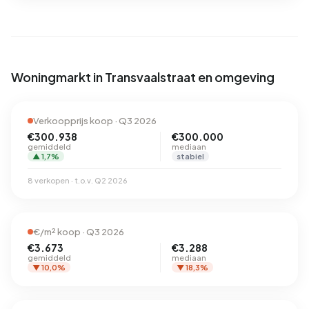
Woningmarkt in Transvaalstraat en omgeving
Verkoopprijs koop · Q3 2026
€300.938
€300.000
gemiddeld
mediaan
▲ 1,7%
stabiel
8 verkopen · t.o.v. Q2 2026
€/m² koop · Q3 2026
€3.673
€3.288
gemiddeld
mediaan
▼ 10,0%
▼ 18,3%