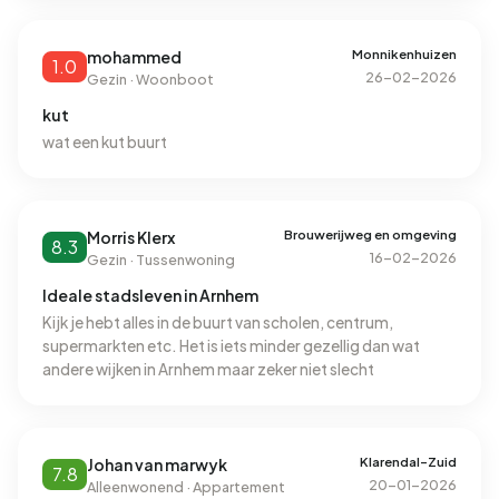
Monnikenhuizen
mohammed
1.0
26-02-2026
Gezin · Woonboot
kut
wat een kut buurt
Brouwerijweg en omgeving
Morris Klerx
8.3
16-02-2026
Gezin · Tussenwoning
Ideale stadsleven in Arnhem
Kijk je hebt alles in de buurt van scholen, centrum,
supermarkten etc. Het is iets minder gezellig dan wat
andere wijken in Arnhem maar zeker niet slecht
Klarendal-Zuid
Johan van marwyk
7.8
20-01-2026
Alleenwonend · Appartement