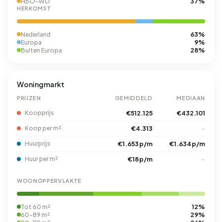
37%
HBO-WO
HERKOMST
63%
Nederland
9%
Europa
28%
Buiten Europa
Woningmarkt
PRIJZEN
GEMIDDELD
MEDIAAN
Koopprijs
€512.125
€432.101
Koop per m²
€4.313
–
Huurprijs
€1.653 p/m
€1.634 p/m
Huur per m²
€18 p/m
–
WOONOPPERVLAKTE
12%
Tot 60 m²
29%
60-89 m²