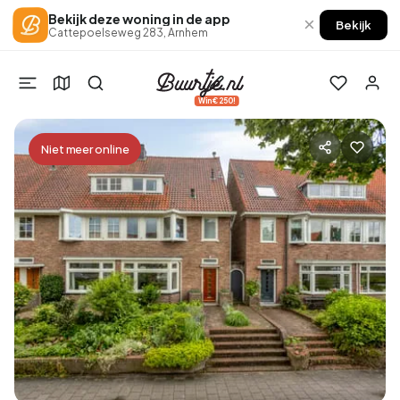
Bekijk deze woning in de app
×
Bekijk
Cattepoelseweg 283, Arnhem
Win €250!
Niet meer online