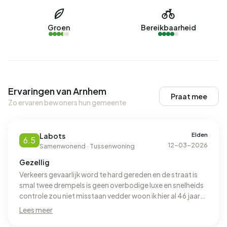
Groen
Bereikbaarheid
Ervaringen van Arnhem
Praat mee
Zo ervaren bewoners hun gemeente
Elden
Labots
6.5
12-03-2026
Samenwonend · Tussenwoning
Gezellig
Verkeers gevaarlijk word te hard gereden en de straat is
smal twee drempels is geen overbodige luxe en snelheids
controle zou niet misstaan vedder woon ik hier al 46 jaar
met veel plezier de buurt is gezellig
Lees meer