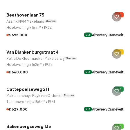
Beethovenlaan 75
F
Assink NVM Makelaars
3 bronnen
Hoekwoning
•
161m²
•
1932
€ 695.000
Alteveer/Cranevelt
9.3
QUICKLANE™
Van Blankenburgstraat 4
C
Verkocht onder voorbehoud
Petra De Kleermaeker Makelaardij
2 bronnen
Hoekwoning
•
162m²
•
1932
€ 660.000
Alteveer/Cranevelt
9.3
QUICKLANE™
Cattepoelseweg 211
A
Makelaarshuys Kuyk van Oldeniel
3 bronnen
Tussenwoning
•
156m²
•
1951
€ 629.000
Alteveer/Cranevelt
9.3
QUICKLANE™
Bakenbergseweg 135
B