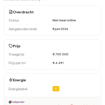
Overdracht
Status
Niet meer online
Aangeboden sinds
8 juni 2026
Prijs
Vraagprijs
€ 750.000
Prijs per m²
€ 4.491
Energie
Energielabel
C