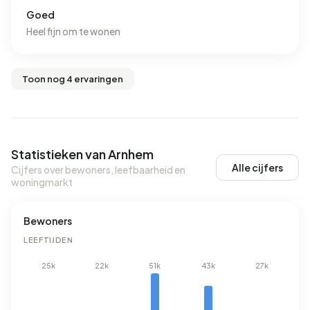
Goed
Heel fijn om te wonen
Toon nog 4 ervaringen
Statistieken van Arnhem
Alle cijfers
Cijfers over bewoners, leefbaarheid en
woningmarkt
Bewoners
LEEFTIJDEN
25k
22k
51k
43k
27k