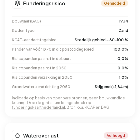
Funderingsrisico
Gemiddeld
Bouwjaar (BAG)
1934
Bodemtype
Zand
KCAF-aandachtsgebied
Stedelijk gebied – 80-100 %
Panden van vóór 1970 in dit postcodegebied
100,0%
Risicopanden paalrot in de buurt
0,0%
Risicopanden paalrot in 2050
0,0%
Risicopanden verzakking in 2050
1,0%
Grondwatertrend richting 2050
Stijgend (+1,84 m)
Indicatie op basis van openbare bronnen, geen bouwkundige
keuring. Doe de gratis funderingscheck op
funderingskaartnederland.nl
. Bron: o.a. KCAF en BAG.
Wateroverlast
Verhoogd