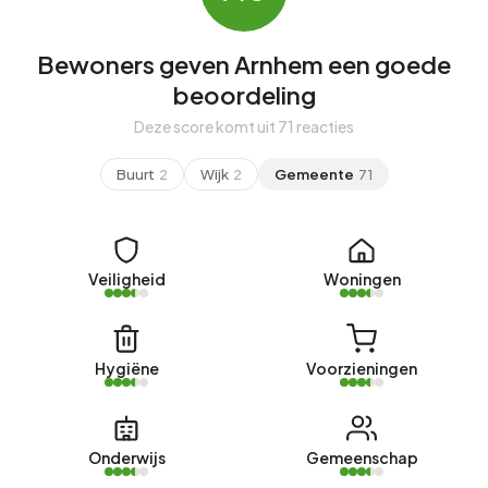
Bewoners geven Arnhem een goede
beoordeling
Deze score komt uit 71 reacties
Buurt
2
Wijk
2
Gemeente
71
Veiligheid
Woningen
Hygiëne
Voorzieningen
Onderwijs
Gemeenschap