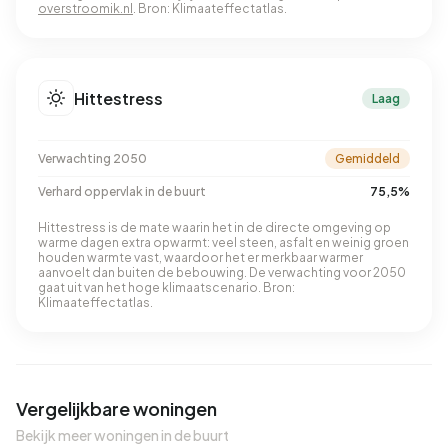
overstroomik.nl
. Bron: Klimaateffectatlas.
Hittestress
Laag
Verwachting 2050
Gemiddeld
Verhard oppervlak in de buurt
75,5%
Hittestress is de mate waarin het in de directe omgeving op
warme dagen extra opwarmt: veel steen, asfalt en weinig groen
houden warmte vast, waardoor het er merkbaar warmer
aanvoelt dan buiten de bebouwing. De verwachting voor 2050
gaat uit van het hoge klimaatscenario. Bron:
Klimaateffectatlas.
Vergelijkbare woningen
Bekijk meer woningen in de buurt
QUICKLANE™