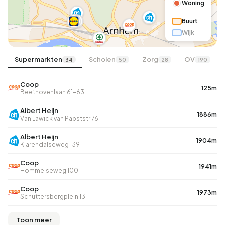
Woning
Buurt
Wijk
Supermarkten
Scholen
Zorg
OV
34
50
28
190
Coop
125m
Beethovenlaan 61-63
Albert Heijn
1886m
Van Lawick van Pabststr 76
Albert Heijn
1904m
Klarendalseweg 139
Coop
1941m
Hommelseweg 100
Coop
1973m
Schuttersbergplein 13
Toon meer