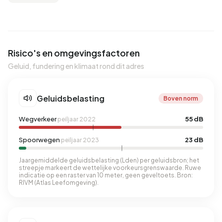
Risico's en omgevingsfactoren
Geluid, fundering en klimaat rond dit adres
Geluidsbelasting
Boven norm
Wegverkeer
55 dB
peiljaar 2022
Spoorwegen
23 dB
peiljaar 2023
Jaargemiddelde geluidsbelasting (Lden) per geluidsbron; het
streepje markeert de wettelijke voorkeursgrenswaarde. Ruwe
indicatie op een raster van 10 meter, geen geveltoets. Bron:
RIVM (Atlas Leefomgeving).