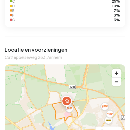
25%
C
10%
D
7%
E
3%
F
3%
G
Locatie en voorzieningen
Cattepoelseweg 283, Arnhem