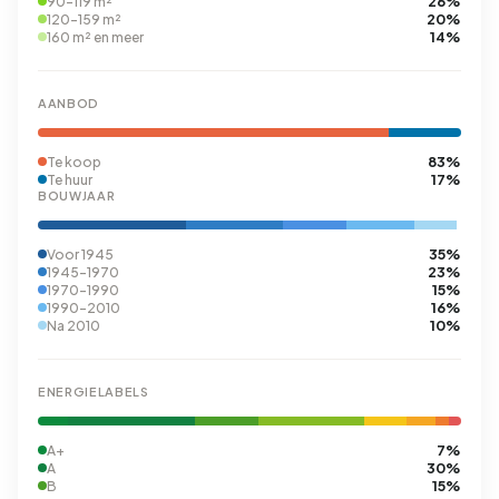
26%
90-119 m²
20%
120-159 m²
14%
160 m² en meer
AANBOD
83%
Te koop
17%
Te huur
BOUWJAAR
35%
Voor 1945
23%
1945-1970
15%
1970-1990
16%
1990-2010
10%
Na 2010
ENERGIELABELS
7%
A+
30%
A
15%
B