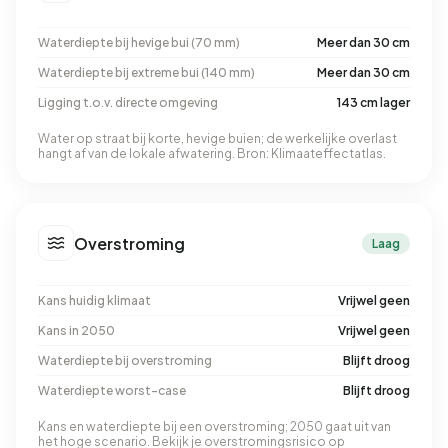
Waterdiepte bij hevige bui (70 mm)
Meer dan 30 cm
Waterdiepte bij extreme bui (140 mm)
Meer dan 30 cm
Ligging t.o.v. directe omgeving
143 cm lager
Water op straat bij korte, hevige buien; de werkelijke overlast
hangt af van de lokale afwatering. Bron: Klimaateffectatlas.
Overstroming
Laag
Kans huidig klimaat
Vrijwel geen
Kans in 2050
Vrijwel geen
Waterdiepte bij overstroming
Blijft droog
Waterdiepte worst-case
Blijft droog
Kans en waterdiepte bij een overstroming; 2050 gaat uit van
het hoge scenario. Bekijk je overstromingsrisico op