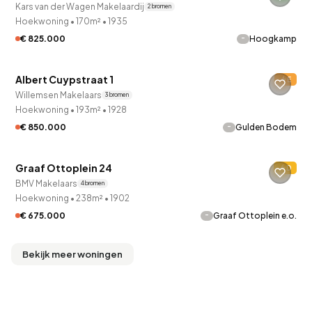
Kars van der Wagen Makelaardij
2 bronnen
Hoekwoning
•
170m²
•
1935
-
€ 825.000
Hoogkamp
QUICKLANE™
Albert Cuypstraat 1
E
Willemsen Makelaars
3 bronnen
Hoekwoning
•
193m²
•
1928
-
€ 850.000
Gulden Bodem
QUICKLANE™
Graaf Ottoplein 24
D
BMV Makelaars
4 bronnen
Hoekwoning
•
238m²
•
1902
-
€ 675.000
Graaf Ottoplein e.o.
Bekijk meer woningen