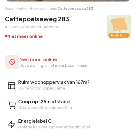
Kopen
›
Arnhem
›
Hoekwoningen
›
Cattepoelseweg 283
Cattepoelseweg 283
Alteveer/Cranevelt, Arnhem
Niet meer online
Bekijk buurt
Niet meer online
Deze woning is niet meer beschikbaar.
Ruim woonoppervlak van 167m²
167m² woonoppervlakte
Coop op 125m afstand
10 supermarkten binnen 1 km
Energielabel C
Isolatie kan veel opleveren bij dit label