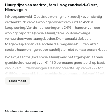
Huurprijzen en marktcijfers Hoogzandveld-Oost,
Nieuwegein
In Hoogzandveld-Oost is de woningmarkt redelijk evenwichtig
verdeeld: 51% van de woningen wordt verhuurd en 49% is
koopwoning. Van de huurwoningen is 24% in handen van een
woningcorporatie (sociale huur), terwijl 27% via overige
verhuurders wordt aangeboden. Die mix maakt de buurt
toegankelijker dan veel andere Nieuwegeinse buurten, al zijn
sociale huurwoningen door wachtlijsten niet zomaar beschikbaar.
In de vrije sector (excl. sociale huur) werd het afgelopen jaar een
gemiddelde huurprijs van €1.430 per maand genoteerd, op basis
van 13 verhuurde woningen. De bandbreedte liep van €1.222 tot
€1.550 per maand, bij een gemiddeld woonoppervlak van 122 m².
Dat komt neer op ongeveer €11,70 per m². De WOZ-waarde in
Lees meer
Hoogzandveld-Oost ligt gemiddeld op €342.000, iets lager dan
het wijkgemiddelde van Hoogzandveld (€357.000) en ook iets
onder het gemeentelijk gemiddelde van Nieuwegein (€349.000).
Huurders die een woning huren in Hoogzandveld-Oost betalen
daarmee relatief gezien iets minder dan in de bredere gemeente.
Veelgestelde vragen