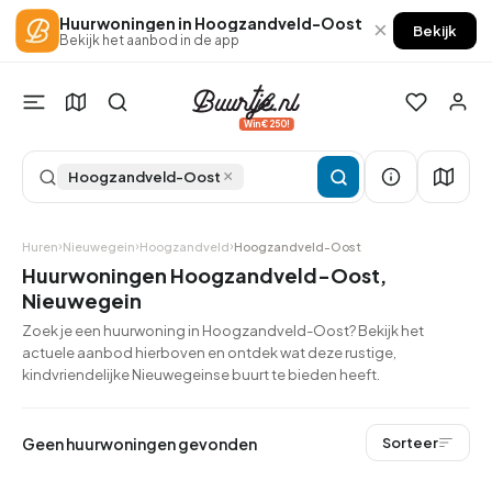
Huurwoningen in Hoogzandveld-Oost
×
Bekijk
Bekijk het aanbod in de app
Win €250!
×
Hoogzandveld-Oost
Huren
Nieuwegein
Hoogzandveld
Hoogzandveld-Oost
Huurwoningen Hoogzandveld-Oost,
Nieuwegein
Zoek je een huurwoning in Hoogzandveld-Oost? Bekijk het
actuele aanbod hierboven en ontdek wat deze rustige,
kindvriendelijke Nieuwegeinse buurt te bieden heeft.
Geen huurwoningen gevonden
Sorteer