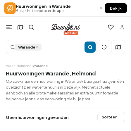
Huurwoningen in Warande
×
Bekijk
Bekijk het aanbod in de app
Win €250!
×
Warande
Huren
Helmond
Warande
Huurwoningen Warande, Helmond
Op zoek naar een huurwoning in Warande? Buurtje.nl laat je in één
overzicht zien wat er te huur is in deze wijk. Met het actuele
aanbod van alle grote makelaarssites en extra buurtinformatie
helpen we je snel aan een woning die bij je past.
Geen huurwoningen gevonden
Sorteer