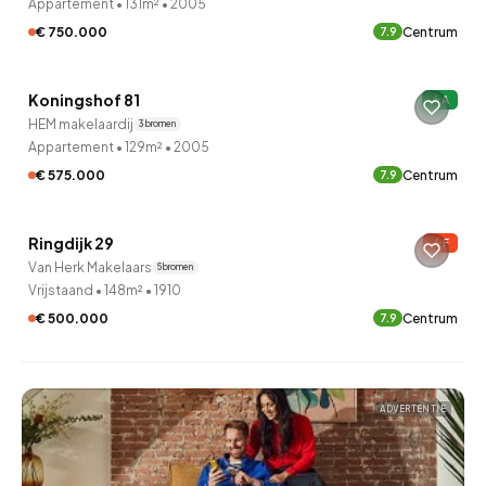
Appartement
•
131m²
•
2005
€ 750.000
Centrum
7.9
QUICKLANE™
Koningshof 81
A
HEM makelaardij
3 bronnen
Appartement
•
129m²
•
2005
€ 575.000
Centrum
7.9
QUICKLANE™
Ringdijk 29
F
Van Herk Makelaars
5 bronnen
Vrijstaand
•
148m²
•
1910
€ 500.000
Centrum
7.9
ADVERTENTIE