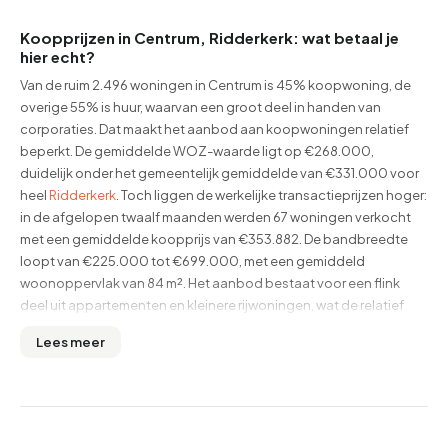
Koopprijzen in Centrum, Ridderkerk: wat betaal je
hier echt?
Van de ruim 2.496 woningen in Centrum is 45% koopwoning, de
overige 55% is huur, waarvan een groot deel in handen van
corporaties. Dat maakt het aanbod aan koopwoningen relatief
beperkt. De gemiddelde WOZ-waarde ligt op €268.000,
duidelijk onder het gemeentelijk gemiddelde van €331.000 voor
heel
Ridderkerk
. Toch liggen de werkelijke transactieprijzen hoger:
in de afgelopen twaalf maanden werden 67 woningen verkocht
met een gemiddelde koopprijs van €353.882. De bandbreedte
loopt van €225.000 tot €699.000, met een gemiddeld
woonoppervlak van 84 m². Het aanbod bestaat voor een flink
deel uit appartementen en kleinere rijwoningen, wat de relatief
bescheiden WOZ-waarde verklaart. Bekijk het actuele aanbod en
Lees meer
de huidige vraagprijzen bovenaan deze pagina.
Wonen in Centrum Ridderkerk: wat je vooraf moet
weten
Centrum is de kern van Ridderkerk, met het winkelcentrum In de