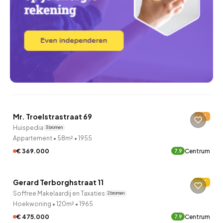
QUICKLANE™
Mr. Troelstrastraat 69
E
Huispedia
3 bronnen
Appartement
•
58m²
•
1955
€ 369.000
Centrum
7.9
Gerard Terborghstraat 11
C
Soffree Makelaardij en Taxaties
2 bronnen
Hoekwoning
•
120m²
•
1965
€ 475.000
Centrum
7.9
QUICKLANE™