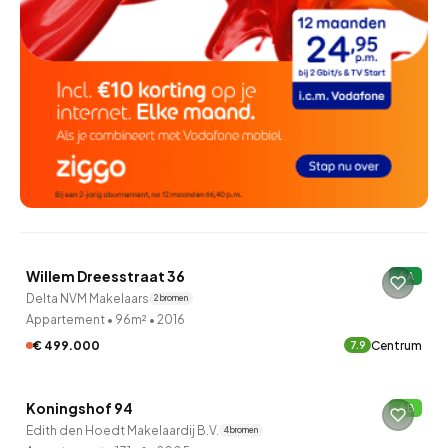
QUICKLANE™
Willem Dreesstraat 36
A
Verkocht onder voorbehoud
Delta NVM Makelaars
2 bronnen
Appartement
•
96m²
•
2016
€ 499.000
Centrum
7.9
QUICKLANE™
Koningshof 94
B
Edith den Hoedt Makelaardij B.V.
4 bronnen