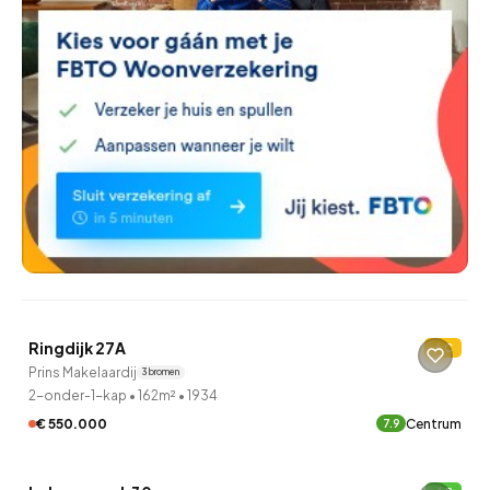
QUICKLANE™
Ringdijk 27A
C
Verkocht onder voorbehoud
Prins Makelaardij
3 bronnen
2-onder-1-kap
•
162m²
•
1934
€ 550.000
Centrum
7.9
QUICKLANE™