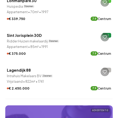
Lohmanpark 30
B
Huispedia
3 bronnen
Appartement
•
70m²
•
1997
€ 339.750
Centrum
7.9
QUICKLANE™
Sint Jorisplein 30D
A
Ridder Huizen makelaardij
3 bronnen
Appartement
•
85m²
•
1991
€ 375.000
Centrum
7.9
QUICKLANE™
Lagendijk 88
-
Intrahuis Makelaars BV
2 bronnen
Vrijstaand
•
822m²
•
1741
€ 2.450.000
Centrum
7.9
ADVERTENTIE