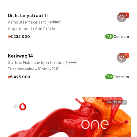
Dr. Ir. Lelystraat 11
G
Aarnoutse Makelaardij
4 bronnen
Appartement
•
63m²
•
1955
€ 235.000
Centrum
7.9
Kerkweg 14
F
Soffree Makelaardij en Taxaties
2 bronnen
Tussenwoning
•
106m²
•
1910
€ 495.000
Centrum
7.9
ADVERTENTIE