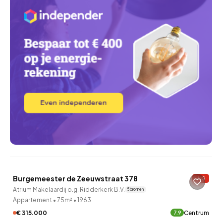
QUICKLANE™
Burgemeester de Zeeuwstraat 378
G
Atrium Makelaardij o.g. Ridderkerk B.V.
5 bronnen
Appartement
•
75m²
•
1963
€ 315.000
Centrum
7.9
QUICKLANE™