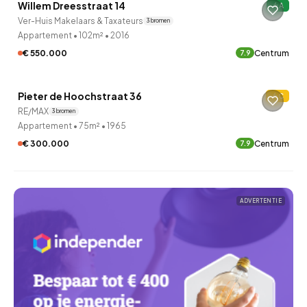
Willem Dreesstraat 14
A
Ver-Huis Makelaars & Taxateurs
3 bronnen
Appartement
•
102m²
•
2016
€ 550.000
Centrum
7.9
QUICKLANE™
Pieter de Hoochstraat 36
C
Onder bod
RE/MAX
3 bronnen
Appartement
•
75m²
•
1965
€ 300.000
Centrum
7.9
ADVERTENTIE