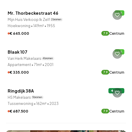
Mr. Thorbeckestraat 46
B
Mijn Huis Verkoop Ik Zelf
2 bronnen
Hoekwoning
•
149m²
•
1955
€ 645.000
Centrum
7.9
QUICKLANE™
Blaak 107
B
Verkocht onder voorbehoud
Van Herk Makelaars
4 bronnen
Appartement
•
71m²
•
2001
€ 335.000
Centrum
7.9
QUICKLANE™
Ringdijk 38A
A+++
HS Makelaars
5 bronnen
Tussenwoning
•
162m²
•
2023
€ 687.500
Centrum
7.9