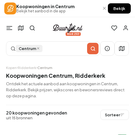
Koopwoningen in Centrum
×
Bekijk
Bekijk het aanbod in de app
Win €250!
×
Centrum
Kopen
Ridderkerk
Centrum
Koopwoningen Centrum, Ridderkerk
Ontdek het actuele aanbod aan koopwoningen in Centrum,
Ridderkerk. Bekijk prijzen, wijkscores en bewonersreviews direct
op deze pagina.
20 koopwoningen gevonden
Sorteer
uit 15 bronnen
QUICKLANE™