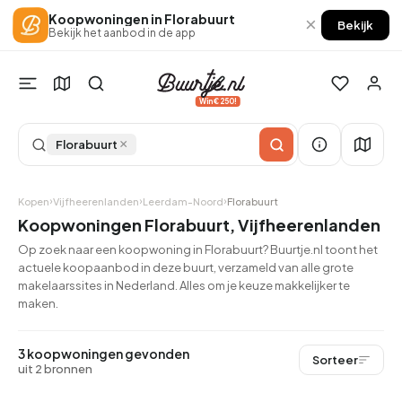
Koopwoningen in Florabuurt
×
Bekijk
Bekijk het aanbod in de app
Win €250!
×
Florabuurt
Kopen
Vijfheerenlanden
Leerdam-Noord
Florabuurt
Koopwoningen Florabuurt, Vijfheerenlanden
Op zoek naar een koopwoning in Florabuurt? Buurtje.nl toont het
actuele koopaanbod in deze buurt, verzameld van alle grote
makelaarssites in Nederland. Alles om je keuze makkelijker te
maken.
3 koopwoningen gevonden
Sorteer
uit 2 bronnen
QUICKLANE™