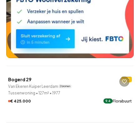
QUICKLANE™
Bogerd 29
C
Verkocht onder voorbehoud
Van Ekeren Kuiper Leerdam
2 bronnen
Tussenwoning
•
127m²
•
1977
€ 425.000
Florabuurt
9.4