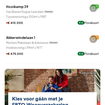
Hooikamp 39
B
Onder bod
Van Ekeren Kuiper Leerdam
2 bronnen
Tussenwoning
•
100m²
•
1987
€ 410.000
Florabuurt
9.4
QUICKLANE™
Akkerwindelaan 1
E
Verkocht onder voorbehoud
Mutters Makelaars & Adviseurs
4 bronnen
Hoekwoning
•
119m²
•
1977
€ 475.000
Florabuurt
9.4
ADVERTENTIE