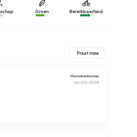
schap
Groen
Bereikbaarheid
Praat mee
Monnikenhuizen
26-02-2026