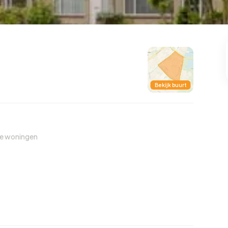
99
8
25
312
85
oning
2-onder-1-kap
Kamers
Vrijstaand
Bekijk buurt
de woningen