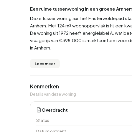
Een ruime tussenwoning in een groene Arnhe
Deze tussenwoning aan het Finsterwoldepad staat 
Arnhem. Met 124 m² woonoppervlak is hij een kwa
De woning uit 1972 heeft energielabel A, wat bete
vraagprijs van €398.000 is marktconform voor d
in Arnhem
.
Lees meer
Kenmerken
Details van deze woning
Overdracht
Status
Datum ontdekt