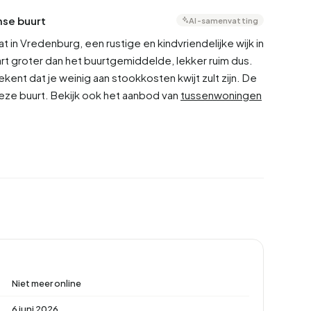
mse buurt
AI-samenvatting
in Vredenburg, een rustige en kindvriendelijke wijk in
rt groter dan het buurtgemiddelde, lekker ruim dus.
kent dat je weinig aan stookkosten kwijt zult zijn. De
eze buurt. Bekijk ook het aanbod van
tussenwoningen
Niet meer online
6 juni 2026