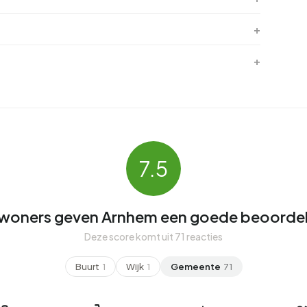
7.5
woners geven Arnhem een goede beoordel
Deze score komt uit 71 reacties
Buurt
1
Wijk
1
Gemeente
71