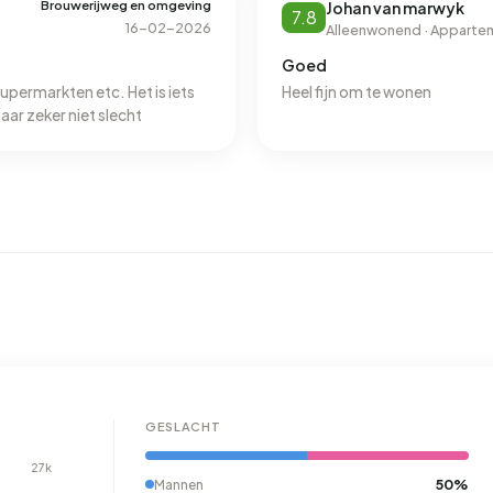
Brouwerijweg en omgeving
Johan van marwyk
7.8
16-02-2026
Alleenwonend · Apparte
Goed
supermarkten etc. Het is iets
Heel fijn om te wonen
ar zeker niet slecht
GESLACHT
27k
50%
Mannen