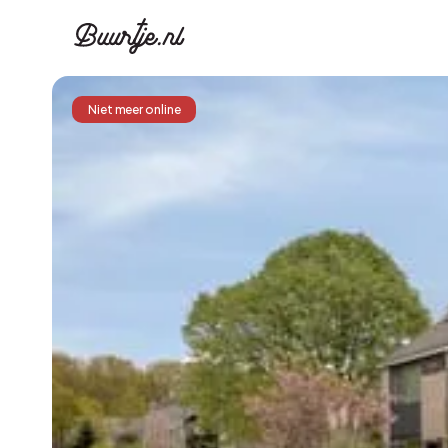
Niet meer online
Ontdek Ams
Ontd
Grachtengordel, J
Gracht
Koopwoningen
Huu
Appartementen
Appar