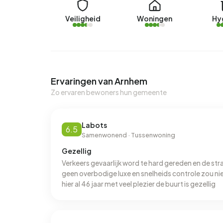
Veiligheid
Woningen
Hy
Ervaringen van Arnhem
Zo ervaren bewoners hun gemeente
Labots
6.5
Samenwonend · Tussenwoning
Gezellig
Verkeers gevaarlijk word te hard gereden en de str
geen overbodige luxe en snelheids controle zou ni
hier al 46 jaar met veel plezier de buurt is gezellig