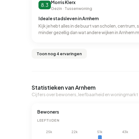
Morris Klerx
8.3
Gezin · Tussenwoning
Ideale stadsleven in Arnhem
Kijk je hebt alles in de buurt van scholen, centrum, 
minder gezellig dan wat andere wijken in Arnhem ma
Toon nog 4 ervaringen
Statistieken van Arnhem
Cijfers over bewoners, leefbaarheid en woningmarkt
Bewoners
LEEFTIJDEN
25k
22k
51k
43k