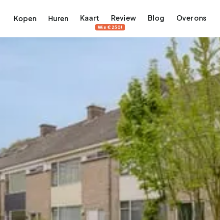
Kaart
Review
Blog
Over ons
Kopen
Huren
Win €250!
terdam
ek Amsterdam
ordaan, De Pijp en meer
engordel, Jordaan, De Pijp en meer
 in Amsterdam
rwoningen in Amsterdam
Bekijk op de kaart
Bekijk op de kaart
5.637
2.459
459
63
371
tementen
Studio's
Studio's
Tussenwoning
Tussenwoning