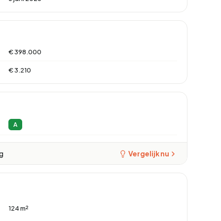
€ 398.000
€ 3.210
A
ng
Vergelijk nu
124 m²