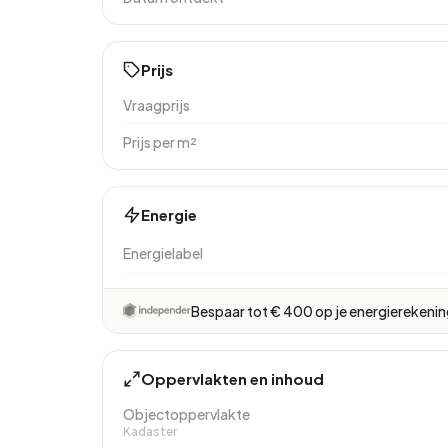
Prijs
Vraagprijs
Prijs per m²
Energie
Energielabel
Bespaar tot € 400 op je energierekeni
Oppervlakten en inhoud
Objectoppervlakte
Kadaster