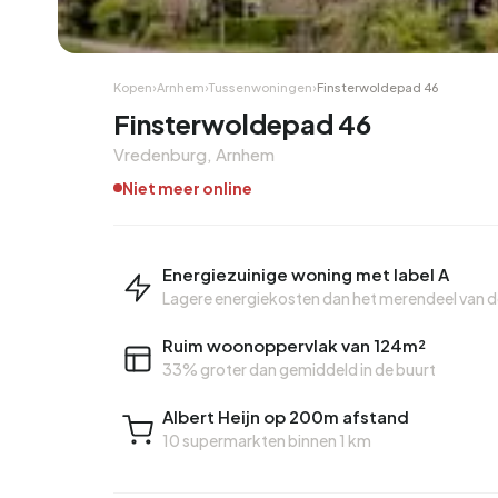
Hoekwoning
Hoekw
Kopen
›
Arnhem
›
Tussenwoningen
›
Finsterwoldepad 46
Finsterwoldepad 46
Vredenburg, Arnhem
Niet meer online
Energiezuinige woning met label A
Lagere energiekosten dan het merendeel van 
Ruim woonoppervlak van 124m²
33% groter dan gemiddeld in de buurt
Albert Heijn op 200m afstand
10 supermarkten binnen 1 km