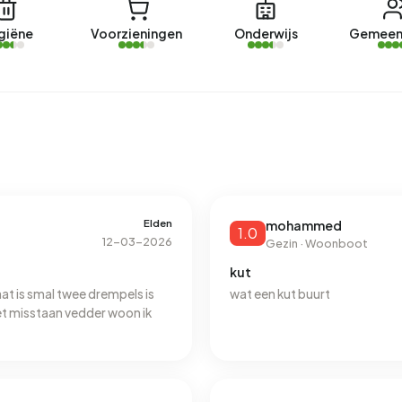
giëne
Voorzieningen
Onderwijs
Gemeen
Elden
mohammed
1.0
12-03-2026
Gezin · Woonboot
kut
aat is smal twee drempels is
wat een kut buurt
et misstaan vedder woon ik