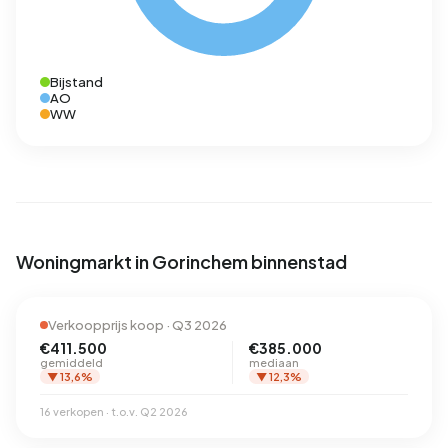
Bijstand
AO
WW
Woningmarkt in Gorinchem binnenstad
Verkoopprijs koop · Q3 2026
€411.500
€385.000
gemiddeld
mediaan
▼ 13,6%
▼ 12,3%
16 verkopen · t.o.v. Q2 2026