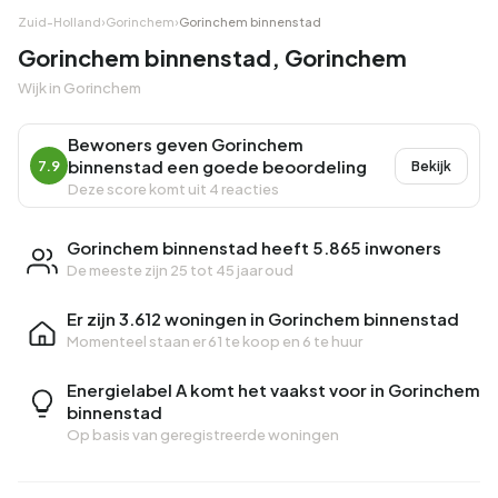
Zuid-Holland
›
Gorinchem
›
Gorinchem binnenstad
Gorinchem binnenstad, Gorinchem
Wijk in Gorinchem
Bewoners geven Gorinchem
binnenstad een goede beoordeling
7.9
Bekijk
Deze score komt uit 4 reacties
Gorinchem binnenstad heeft 5.865 inwoners
De meeste zijn 25 tot 45 jaar oud
Er zijn 3.612 woningen in Gorinchem binnenstad
Momenteel staan er
61 te koop
en
6 te huur
Energielabel A komt het vaakst voor in Gorinchem
binnenstad
Op basis van geregistreerde woningen