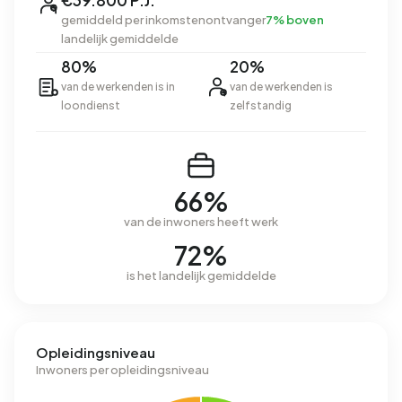
€39.800 P.J.
gemiddeld per inkomstenontvanger
7% boven
landelijk gemiddelde
80%
20%
van de werkenden is in
van de werkenden is
loondienst
zelfstandig
66%
van de inwoners heeft werk
72%
is het landelijk gemiddelde
Opleidingsniveau
Inwoners per opleidingsniveau