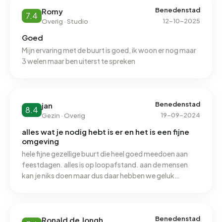
qua voortgezet onderwijs in de buitenwijken. Een
Benedenstad
Romy
7.4
mooie vestiging met stadswallen en monumenten en
12-10-2025
Overig · Studio
parken in de buitenwijken. Voor de rest voldoende
Goed
winkels en weekmarkt in het centrum en winkelcentra in
Mijn ervaring met de buurt is goed, ik woon er nog maar
de buitenwijken. Goed bereikbaar door de centrale
3 welen maar ben uiterst te spreken
ligging in het land dankzij het knooppunt van de
snelwegen. Daarnaast een trein- en busstation en ook
bereikbaar over het water door de veerdiensten.
Benedenstad
jan
8.4
19-09-2024
Gezin · Overig
alles wat je nodig hebt is er en het is een fijne
omgeving
hele fijne gezellige buurt die heel goed meedoen aan
feestdagen. alles is op loopafstand. aan de mensen
kan je niks doen maar dus daar hebben we geluk
meegehad. het enige gevaarlijke is een bocht in de
straat die vrachtwagens niet goed kunnen maken dus er
worden heel vaak auto’s aan gort gereden. meer kleur
en plantjes zou wel leuk zijn. vooral plantjes maakt het
Benedenstad
Ronald de Jongh