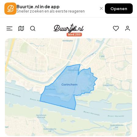
Buurtje.nl in de app
×
Openen
Sneller zoeken en als eerste reageren
Win €250!