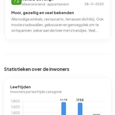
7.6
zoveel leuker en gezelliger.
28-11-2023
Alleenwonend · appartement
Mooi, gezellig en veel bekenden
Alle nodige winkels, restaurants, terrassen dichtbij. Ook
mooie stadswallen, gebouwen en genoeg plek om te
ontspannen, zeker aan de rivier met strandjes. Veel
activiteiten, cultuur, culinair en festivals. Trein, bussen,
veerponten op loopafstand. De meeste voorzieningen
zijn aanwezig, leegstand winkels is beperkte en veel
zelfstandige winkels ipv grote concerns.
Statistieken over de inwoners
Leeftijden
Inwoners per leeftijds categorie