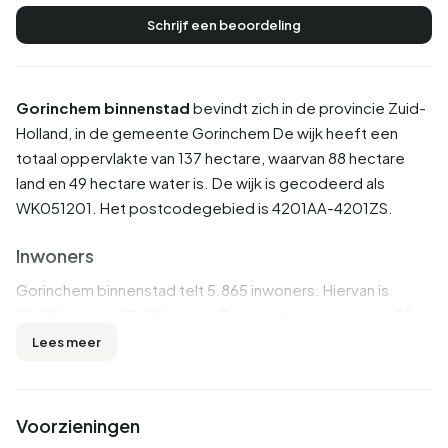
Schrijf een beoordeling
Gorinchem binnenstad
bevindt zich in de provincie
Zuid-
Holland
, in de gemeente
Gorinchem
De wijk heeft een
totaal oppervlakte van 137 hectare, waarvan 88 hectare
land en 49 hectare water is. De wijk is gecodeerd als
WK051201. Het postcodegebied is 4201AA-4201ZS.
Inwoners
Gorinchem binnenstad telt 5.865 inwoners. Hiervan is
49,9% man en 50,2% vrouw. De meeste inwoners zijn 25
tot 45 jaar (30,3%). De overige leeftijden zijn 29,9% voor
Lees meer
'45 tot 65 jaar', 20,8% voor '65 jaar of ouder', 10,1% voor '15
tot 25 jaar' en 9,0% voor '0 tot 15 jaar'. Van de inwoners is
52,7% is ongehuwd, 29,4% is gehuwd, 13,4% is
Voorzieningen
gescheiden en 4,5% is verweduwd. 4.280 inwoners