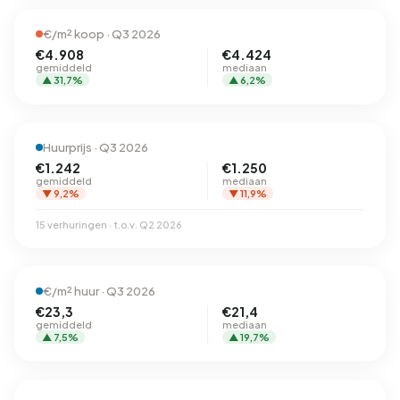
€/m² koop · Q3 2026
€4.908
€4.424
gemiddeld
mediaan
▲ 31,7%
▲ 6,2%
Huurprijs · Q3 2026
€1.242
€1.250
gemiddeld
mediaan
▼ 9,2%
▼ 11,9%
15 verhuringen · t.o.v. Q2 2026
€/m² huur · Q3 2026
€23,3
€21,4
gemiddeld
mediaan
▲ 7,5%
▲ 19,7%