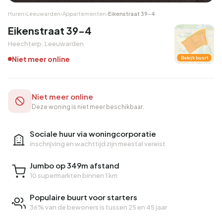
Huren
›
Leeuwarden
›
Appartementen
›
Eikenstraat 39-4
Eikenstraat 39-4
Heechterp, Leeuwarden
Niet meer online
Bekijk buurt
Niet meer online
Deze woning is niet meer beschikbaar.
Sociale huur via woningcorporatie
Inschrijving en wachttijd zijn meestal vereist
Jumbo op 349m afstand
10 supermarkten binnen 1 km
Populaire buurt voor starters
36% van de bewoners is tussen 25 en 45 jaar