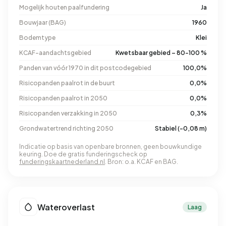
Mogelijk houten paalfundering
Ja
Bouwjaar (BAG)
1960
Bodemtype
Klei
KCAF-aandachtsgebied
Kwetsbaar gebied – 80-100 %
Panden van vóór 1970 in dit postcodegebied
100,0%
Risicopanden paalrot in de buurt
0,0%
Risicopanden paalrot in 2050
0,0%
Risicopanden verzakking in 2050
0,3%
Grondwatertrend richting 2050
Stabiel (-0,08 m)
Indicatie op basis van openbare bronnen, geen bouwkundige
keuring. Doe de gratis funderingscheck op
funderingskaartnederland.nl
. Bron: o.a. KCAF en BAG.
Wateroverlast
Laag