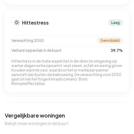
Hittestress
Laag
Verwachting 2050
Gemiddeld
Verhard oppervlak in de buurt
39,7%
Hittestress is de mate waarin het in de directe omgeving op
warme dagen extra opwarmt: veel steen, asfalt en weinig groen
houden warmte vast, waardoor het er merkbaar warmer
aanvoelt dan buiten de bebouwing. De verwachting voor 2050
gaat uit van het hoge klimaatscenario. Bron:
Klimaateffectatlas.
Vergelijkbare woningen
Bekijk meer woningen in de buurt