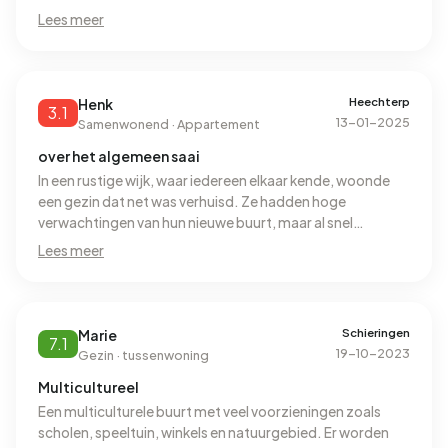
vaak word er vuilnis gewoon naast de container gegooid
Lees meer
aangezien je nu betaald per klep bediening maar daarvoor
was het even erg.
Heechterp
Henk
3.1
13-01-2025
Samenwonend · Appartement
over het algemeen saai
In een rustige wijk, waar iedereen elkaar kende, woonde
een gezin dat net was verhuisd. Ze hadden hoge
verwachtingen van hun nieuwe buurt, maar al snel
begonnen ze problemen te ervaren. De eerste nacht
Lees meer
werden ze wakker gehouden door luidruchtige buren die
tot laat in de nacht feestvierden. Ze dachten dat het een
eenmalig incident was, maar het gebeurde keer op keer.
Toen ze de buren vriendelijk vroegen om wat stiller te zijn,
Schieringen
Marie
7.1
werden ze genegeerd.
19-10-2023
Gezin · tussenwoning
Multicultureel
Een multiculturele buurt met veel voorzieningen zoals
scholen, speeltuin, winkels en natuurgebied. Er worden