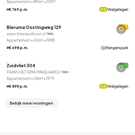
Appartement
•
89m²
•
2007
QUICKLANE™
€ 769 p.m.
Welgelegen
5.6
Woningcorporatie
Bieruma Oostingweg 129
C
www.frieslandhuurt.nl
1 bron
Appartement
•
55m²
•
1988
-
€ 698 p.m.
Rengerspark
Zuidvliet 304
B
FRANS HETTEMA MAKELAARDIJ
1 bron
Appartement
•
58m²
•
1979
€ 895 p.m.
Welgelegen
5.6
Bekijk meer woningen