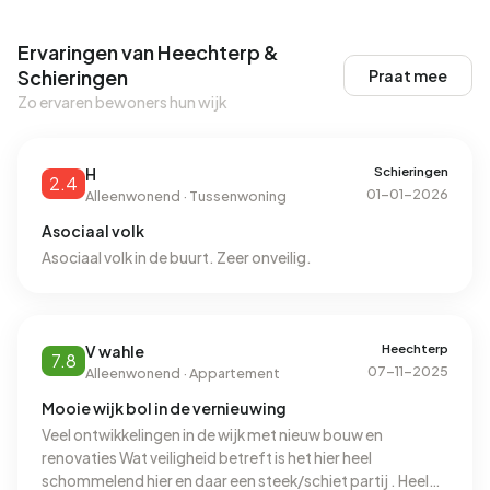
Ervaringen van Heechterp &
Schieringen
Praat mee
Zo ervaren bewoners hun wijk
Schieringen
H
2.4
01-01-2026
Alleenwonend · Tussenwoning
Asociaal volk
Asociaal volk in de buurt. Zeer onveilig.
Heechterp
V wahle
7.8
07-11-2025
Alleenwonend · Appartement
Mooie wijk bol in de vernieuwing
Veel ontwikkelingen in de wijk met nieuw bouw en
renovaties Wat veiligheid betreft is het hier heel
schommelend hier en daar een steek/schiet partij . Heel