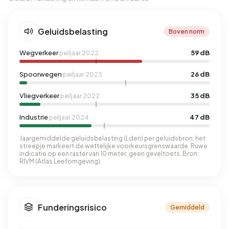
Geluidsbelasting
Boven norm
Wegverkeer
59 dB
peiljaar 2022
Spoorwegen
26 dB
peiljaar 2023
Vliegverkeer
35 dB
peiljaar 2022
Industrie
47 dB
peiljaar 2024
Jaargemiddelde geluidsbelasting (Lden) per geluidsbron; het
streepje markeert de wettelijke voorkeursgrenswaarde. Ruwe
indicatie op een raster van 10 meter, geen geveltoets. Bron:
RIVM (Atlas Leefomgeving).
Funderingsrisico
Gemiddeld