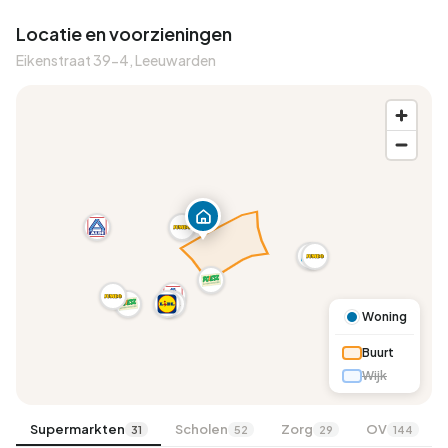
Locatie en voorzieningen
Eikenstraat 39-4, Leeuwarden
Woning
Buurt
Wijk
Supermarkten
Scholen
Zorg
OV
31
52
29
144