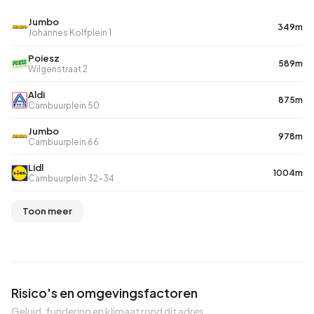
Jumbo
349m
Johannes Kolfplein 1
Poiesz
589m
Wilgenstraat 2
Aldi
875m
Cambuurplein 50
Jumbo
978m
Cambuurplein 66
Lidl
1004m
Cambuurplein 32-34
Toon meer
Risico's en omgevingsfactoren
Geluid, fundering en klimaat rond dit adres