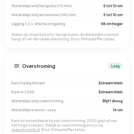
Waterdiepte bij hevige bui (70 mm)
5 tot 10 cm
Waterdiepte bij extreme bui (140 mm)
5 tot 10 cm
Ligging t.o.v. directe omgeving
58 cm hoger
Water op straat bij korte, hevige buien; de werkelijke overlast
hangt af van de lokale afwatering. Bron: Klimaateffectatlas.
Overstroming
Laag
Kans huidig klimaat
Extreem klein
Kans in 2050
Extreem klein
Waterdiepte bij overstroming
Blijft droog
Waterdiepte worst-case
14 cm
Kans en waterdiepte bij een overstroming; 2050 gaat uit van
het hoge scenario. Bekijk je overstromingsrisico op
overstroomik.nl
. Bron: Klimaateffectatlas.