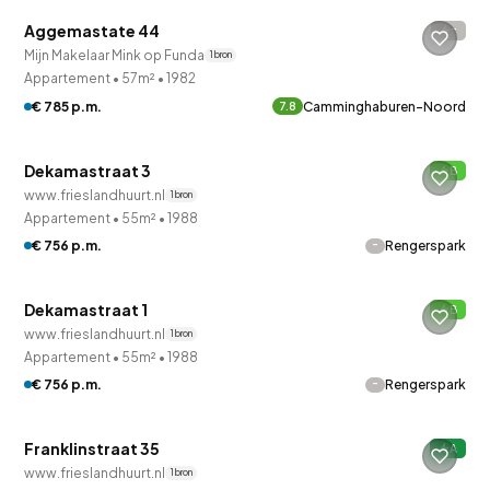
Aggemastate 44
-
Mijn Makelaar Mink op Funda
1 bron
Appartement
•
57m²
•
1982
QUICKLANE™
€ 785 p.m.
Camminghaburen-Noord
7.8
Woningcorporatie
Dekamastraat 3
B
www.frieslandhuurt.nl
1 bron
QUICKLANE™
Appartement
•
55m²
•
1988
-
€ 756 p.m.
Rengerspark
Woningcorporatie
Dekamastraat 1
B
www.frieslandhuurt.nl
1 bron
QUICKLANE™
Appartement
•
55m²
•
1988
-
€ 756 p.m.
Rengerspark
Woningcorporatie
Franklinstraat 35
A
www.frieslandhuurt.nl
1 bron