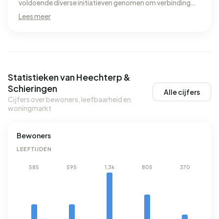
voldoende diverse initiatieven genomen om verbinding
binnen de wijk te bevorderen. Daarnaast wel een
Lees meer
armoedige buurt waar regelmatig criminaliteit plaatsvind.
Statistieken van Heechterp &
Schieringen
Alle cijfers
Cijfers over bewoners, leefbaarheid en
woningmarkt
Bewoners
LEEFTIJDEN
585
595
1,3k
805
370