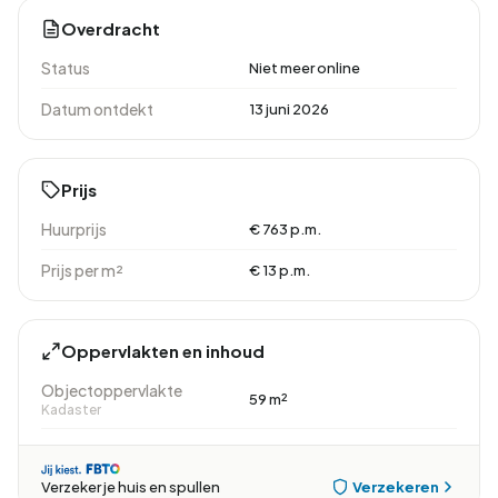
Overdracht
Status
Niet meer online
Datum ontdekt
13 juni 2026
Prijs
Huurprijs
€ 763 p.m.
Prijs per m²
€ 13 p.m.
Oppervlakten en inhoud
Objectoppervlakte
59 m²
Kadaster
Verzekeren
Verzeker je huis en spullen