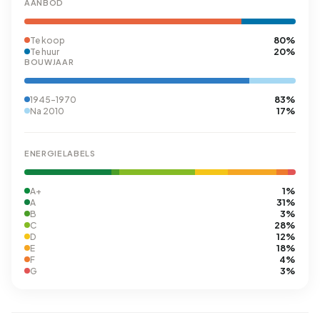
AANBOD
80%
Te koop
20%
Te huur
BOUWJAAR
83%
1945-1970
17%
Na 2010
ENERGIELABELS
1%
A+
31%
A
3%
B
28%
C
12%
D
18%
E
4%
F
3%
G