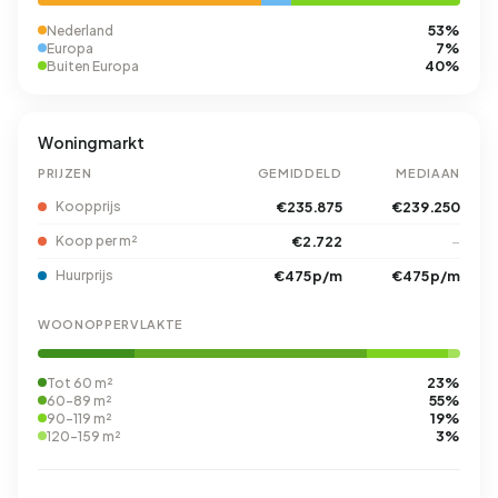
53%
Nederland
7%
Europa
40%
Buiten Europa
Woningmarkt
PRIJZEN
GEMIDDELD
MEDIAAN
Koopprijs
€235.875
€239.250
Koop per m²
€2.722
–
Huurprijs
€475 p/m
€475 p/m
WOONOPPERVLAKTE
23%
Tot 60 m²
55%
60-89 m²
19%
90-119 m²
3%
120-159 m²