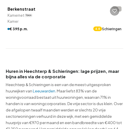
Berkenstraat
-
Kamernet
1 bron
Kamer
€ 395 p.m.
Schieringen
4.8
Huren in Heechterp & Schieringen: lage prijzen, maar
bijna alles via de corporatie
Heechterp & Schieringen is een van de meest uitgesproken
huurwijken van
Leeuwarden
. Maar liefst 83% van de
woningvoorraad bestaat uit huurwoningen, waarvan 71% in
handen is van woningcorporaties. De vrije sector is dus klein. Over
de afgelopen twaalf maanden werden er slechts 20 vrije
sectorwoningen verhuurd in deze wijk, met een gemiddelde
huurprijs van €970 per maand en een bandbreedte van €400 tot