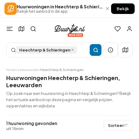
Huurwoningen in Heechterp & Schieringen
×
Bekijk
Bekijk het aanbod in de app
Win €250!
×
Heechterp & Schieringen
Huren
Leeuwarden
Heechterp & Schieringen
Huurwoningen Heechterp & Schieringen,
Leeuwarden
Op zoek naar een huurwoning in Heechterp & Schieringen? Bekijk
het actuele aanbod op deze pagina en vergelijk prijzen,
oppervlaktes en wijkdata.
1 huurwoning gevonden
Sorteer
uit 1 bron
Betaald reageren