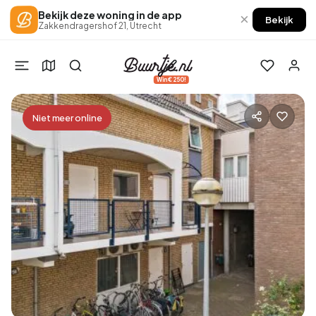
Bekijk deze woning in de app
×
Bekijk
Zakkendragershof 21, Utrecht
Win €250!
Niet meer online