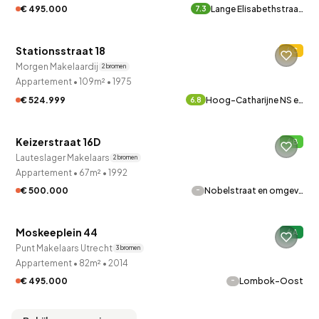
€ 495.000
Lange Elisabethstraa…
7.3
QUICKLANE™
Stationsstraat 18
C
Verkocht onder voorbehoud
Morgen Makelaardij
2 bronnen
Appartement
•
109m²
•
1975
€ 524.999
Hoog-Catharijne NS e…
6.8
QUICKLANE™
Keizerstraat 16D
B
Verkocht onder voorbehoud
Lauteslager Makelaars
2 bronnen
Appartement
•
67m²
•
1992
-
€ 500.000
Nobelstraat en omgev…
QUICKLANE™
Moskeeplein 44
A
Punt Makelaars Utrecht
3 bronnen
Appartement
•
82m²
•
2014
-
€ 495.000
Lombok-Oost