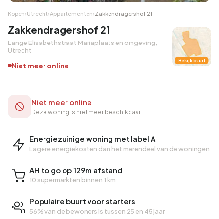
Kopen
›
Utrecht
›
Appartementen
›
Zakkendragershof 21
Zakkendragershof 21
Lange Elisabethstraat Mariaplaats en omgeving,
Utrecht
Bekijk buurt
Niet meer online
Niet meer online
Deze woning is niet meer beschikbaar.
Energiezuinige woning met label A
Lagere energiekosten dan het merendeel van de woningen
AH to go op 129m afstand
10 supermarkten binnen 1 km
Populaire buurt voor starters
56% van de bewoners is tussen 25 en 45 jaar