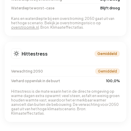
Waterdiepte worst-case
Blijft droog
Kans en waterdiepte bij een overstroming; 2050 gaat uit van
het hoge scenario. Bekijk je overstromingsrisico op
overstroomik.nl
. Bron: Klimaateffectatlas.
Hittestress
Gemiddeld
Verwachting 2050
Gemiddeld
Verhard oppervlak in de buurt
100,0%
Hittestress is de mate waarin het in de directe omgeving op
warme dagen extra opwarmt: veel steen, asfalt en weinig groen
houden warmte vast, waardoor het er merkbaar warmer
aanvoelt dan buiten de bebouwing. De verwachting voor 2050
gaat uit van het hoge klimaatscenario. Bron:
Klimaateffectatlas.