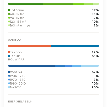
39%
Tot 60 m²
33%
60-89 m²
12%
90-119 m²
10%
120-159 m²
7%
160 m² en meer
AANBOD
47%
Te koop
53%
Te huur
BOUWJAAR
52%
Voor 1945
11%
1945-1970
7%
1970-1990
10%
1990-2010
20%
Na 2010
ENERGIELABELS