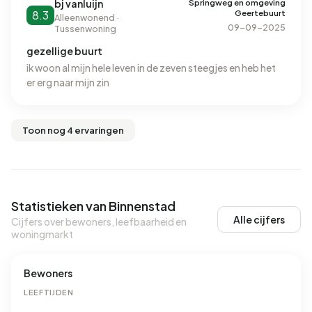
Springweg en omgeving
bj vanluijn
Geertebuurt
8.3
Alleenwonend ·
09-09-2025
Tussenwoning
gezellige buurt
ik woon al mijn hele leven in de zeven steegjes en heb het
er erg naar mijn zin
Toon nog 4 ervaringen
Statistieken van Binnenstad
Alle cijfers
Cijfers over bewoners, leefbaarheid en
woningmarkt
Bewoners
LEEFTIJDEN