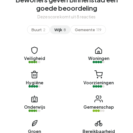
goede beoordeling
Deze score komt uit 8 reacties
Buurt
2
Wijk
8
Gemeente
119
Veiligheid
Woningen
Hygiëne
Voorzieningen
Onderwijs
Gemeenschap
Groen
Bereikbaarheid