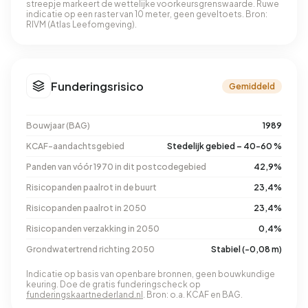
streepje markeert de wettelijke voorkeursgrenswaarde. Ruwe
indicatie op een raster van 10 meter, geen geveltoets. Bron:
RIVM (Atlas Leefomgeving).
Funderingsrisico
Gemiddeld
Bouwjaar (BAG)
1989
KCAF-aandachtsgebied
Stedelijk gebied – 40-60 %
Panden van vóór 1970 in dit postcodegebied
42,9%
Risicopanden paalrot in de buurt
23,4%
Risicopanden paalrot in 2050
23,4%
Risicopanden verzakking in 2050
0,4%
Grondwatertrend richting 2050
Stabiel (-0,08 m)
Indicatie op basis van openbare bronnen, geen bouwkundige
keuring. Doe de gratis funderingscheck op
funderingskaartnederland.nl
. Bron: o.a. KCAF en BAG.