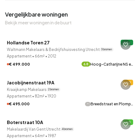
Vergelijkbare woningen
Bekijk meer woningen in de buurt
QUICKLANE™
Hollandse Toren 27
A+
Waltmann Makelaars & Bedrijfshuisvesting Utrecht
3 bronnen
Appartement
•
66m²
•
2012
€ 499.000
Hoog-Catharijne NS e…
6.8
QUICKLANE™
Jacobijnenstraat 19A
D
Verkocht onder voorbehoud
Kraaijkamp Makelaars
2 bronnen
Appartement
•
82m²
•
1920
-
€ 495.000
Breedstraat en Plomp…
QUICKLANE™
Boterstraat 10A
B
Onder bod
Makelaardij Van Gent Utrecht
4 bronnen
Appartement
•
64m²
•
1987