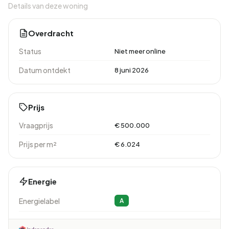
Details van deze woning
Overdracht
Status
Niet meer online
Datum ontdekt
8 juni 2026
Prijs
Vraagprijs
€ 500.000
Prijs per m²
€ 6.024
Energie
Energielabel
A