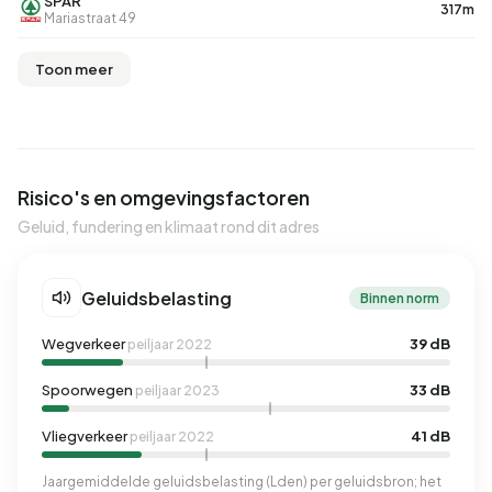
SPAR
317m
Mariastraat 49
Toon meer
Risico's en omgevingsfactoren
Geluid, fundering en klimaat rond dit adres
Geluidsbelasting
Binnen norm
Wegverkeer
39 dB
peiljaar 2022
Spoorwegen
33 dB
peiljaar 2023
Vliegverkeer
41 dB
peiljaar 2022
Jaargemiddelde geluidsbelasting (Lden) per geluidsbron; het