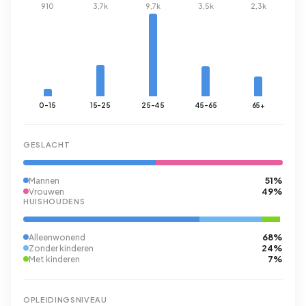
910
3,7k
9,7k
3,5k
2,3k
0-15
15-25
25-45
45-65
65+
GESLACHT
51%
Mannen
49%
Vrouwen
HUISHOUDENS
68%
Alleenwonend
24%
Zonder kinderen
7%
Met kinderen
OPLEIDINGSNIVEAU