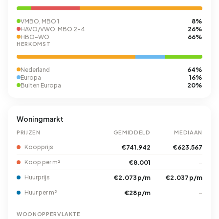
8%
VMBO, MBO 1
26%
HAVO/VWO, MBO 2-4
66%
HBO-WO
HERKOMST
64%
Nederland
16%
Europa
20%
Buiten Europa
Woningmarkt
PRIJZEN
GEMIDDELD
MEDIAAN
Koopprijs
€741.942
€623.567
Koop per m²
€8.001
–
Huurprijs
€2.073 p/m
€2.037 p/m
Huur per m²
€28 p/m
–
WOONOPPERVLAKTE