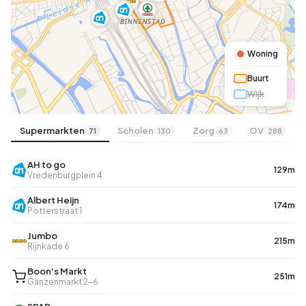
Woning
Buurt
Wijk
Supermarkten
Scholen
Zorg
OV
71
130
63
288
AH to go
129m
Vredenburgplein 4
Albert Heijn
174m
Potterstraat 1
Jumbo
215m
Rijnkade 6
Boon's Markt
251m
Ganzenmarkt 2-6