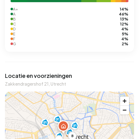
14%
A+
46%
A
13%
B
12%
C
4%
D
5%
E
4%
F
2%
G
Locatie en voorzieningen
Zakkendragershof 21, Utrecht
B