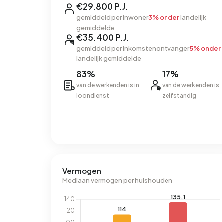
€29.800 P.J.
gemiddeld per inwoner
3% onder
landelijk
gemiddelde
€35.400 P.J.
gemiddeld per inkomstenontvanger
5% onder
landelijk gemiddelde
83%
17%
van de werkenden is in
van de werkenden is
loondienst
zelfstandig
Vermogen
Mediaan vermogen per huishouden