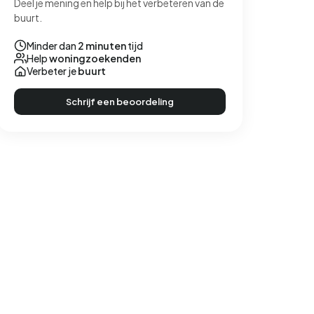
Deel je mening en help bij het verbeteren van de
buurt.
Minder dan
2 minuten
tijd
Help
woningzoekenden
Verbeter je
buurt
Schrijf een beoordeling