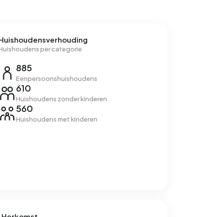
Huishoudensverhouding
Huishoudens per categorie
885
Eenpersoonshuishoudens
610
Huishoudens zonder kinderen
560
Huishoudens met kinderen
Herkomst