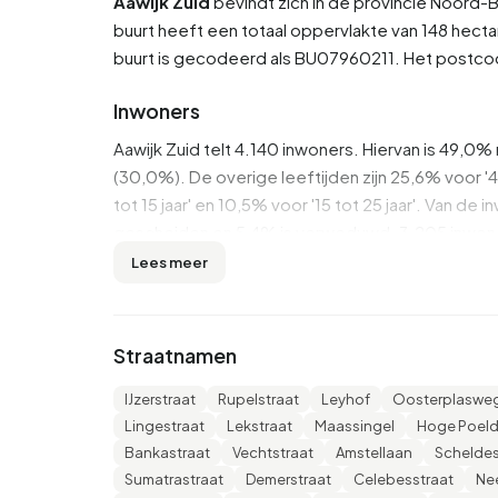
Aawijk Zuid
bevindt zich in de provincie
Noord-B
buurt heeft een totaal oppervlakte van 148 hecta
buurt is gecodeerd als BU07960211. Het postc
Inwoners
Aawijk Zuid telt 4.140 inwoners. Hiervan is 49,0%
(30,0%). De overige leeftijden zijn 25,6% voor '45
tot 15 jaar' en 10,5% voor '15 tot 25 jaar'. Van d
gescheiden en 5,4% is verweduwd. 3.205 inwone
komen uit landen buiten Europa.
Lees meer
Er zijn 2.055 huishoudens in Aawijk Zuid. 43,1%
zonder kinderen en 27,3% huishoudens met kind
Straatnamen
personen.
IJzerstraat
Rupelstraat
Leyhof
Oosterplaswe
In Aawijk Zuid zijn er 3.400 inkomensontvanger
Lingestraat
Lekstraat
Maassingel
Hoge Poel
€35.400, wat €400 (1%) lager is dan het nationa
Bankastraat
Vechtstraat
Amstellaan
Scheldes
gemiddelde inkomen op €29.800, wat €600 (2%)
Sumatrastraat
Demerstraat
Celebesstraat
Nee
De meeste inwoners van Aawijk Zuid zijn hoogo