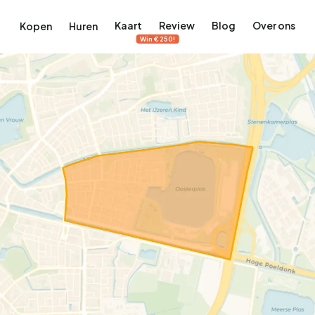
Kaart
Review
Blog
Over ons
Kopen
Huren
Win €250!