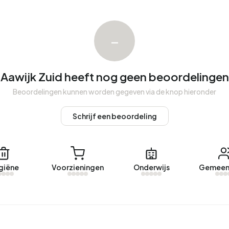
 Aawijk Zuid was afgelopen jaar €396.974. Dit is 15%
000. De gemiddelde vraagprijs per m² perceel is
–
Aawijk Zuid heeft nog geen beoordelingen
 recentelijke woning is
Eemweg 86
aangeboden door
Beoordelingen kunnen worden gegeven via de knop hieronder
woningen verhuurd in Aawijk Zuid. Een aanbod werd
Schrijf een beoordeling
jk Zuid.
giëne
Voorzieningen
Onderwijs
Gemeen
eregistreerd energielabel. De meest voorkomende labels
uikt een adres in Aawijk Zuid 2.540 kWh aan elektriciteit
elijke gemiddelde van 2.810 kWh. Met een jaarlijkse
rbruik 29% onder het landelijke gemiddelde van 1.280 m³.