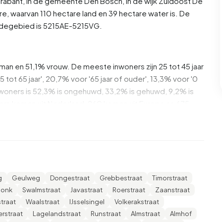
rabant
, in de gemeente
Den Bosch
, in de wijk
Zuidoost
De
re, waarvan 110 hectare land en 39 hectare water is. De
odegebied is 5215AE-5215VG.
 man en 51,1% vrouw. De meeste inwoners zijn 25 tot 45 jaar
 tot 65 jaar', 20,7% voor '65 jaar of ouder', 13,3% voor '0
e inwoners is 52,3% is ongehuwd, 33,2% is gehuwd, 9,2% is
rs komen uit Nederland, 260 komen uit Europa en 675
 daarvan zijn eenpersoonshuishoudens, 29,7% huishoudens
eren. De gemiddelde huishoudensgrootte is 2,0
g
Geulweg
Dongestraat
Grebbestraat
Timorstraat
s. Het gemiddelde inkomen per inkomensontvanger is
donk
Swalmstraat
Javastraat
Roerstraat
Zaanstraat
le gemiddelde van €35.800. Per inwoner ligt het
traat
Waalstraat
IJsselsingel
Volkerakstraat
 hoger is dan het nationale gemiddelde van €29.200.
rstraat
Lagelandstraat
Runstraat
Almstraat
Almhof
pgeleid. 34,8% heeft HBO of WO, 32,6% heeft HAVO,