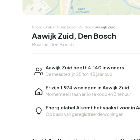
Noord-Brabant
›
Den Bosch
›
Zuidoost
›
Aawijk Zuid
Aawijk Zuid, Den Bosch
Buurt in Den Bosch
Aawijk Zuid heeft 4.140 inwoners
De meeste zijn 25 tot 45 jaar oud
Er zijn 1.974 woningen in Aawijk Zuid
Momenteel staan er
16 te koop
en
3 te huur
Energielabel A komt het vaakst voor in A
Op basis van geregistreerde woningen