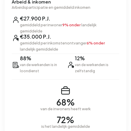
Arbeid & inkomen
Arbeidsparticipatie en gemiddeld inkomen
€27.900 P.J.
gemiddeld per inwoner
9% onder
landelijk
gemiddelde
€35.000 P.J.
gemiddeld per inkomstenontvanger
6% onder
landelijk gemiddelde
88%
12%
van de werkenden is in
van de werkenden is
loondienst
zelfstandig
68%
van de inwoners heeft werk
72%
is het landelijk gemiddelde