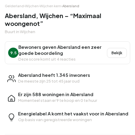
Gelderland
›
Wijchen
›
Wijchen kern
›
Abersland
Abersland, Wijchen – “Maximaal
woongenot”
Buurt in Wijchen
Bewoners geven Abersland een zeer
goede beoordeling
9.5
Bekijk
Deze score komt uit 4 reacties
Abersland heeft 1.345 inwoners
De meeste zijn 25 tot 45 jaar oud
Er zijn 588 woningen in Abersland
Momenteel staan er
9 te koop
en
0 te huur
Energielabel A komt het vaakst voor in Abersland
Op basis van geregistreerde woningen