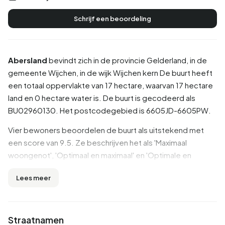
Schrijf een beoordeling
Abersland
bevindt zich in de provincie
Gelderland
, in de
gemeente
Wijchen
, in de wijk
Wijchen kern
De buurt heeft
een totaal oppervlakte van 17 hectare, waarvan 17 hectare
land en 0 hectare water is. De buurt is gecodeerd als
BU02960130. Het postcodegebied is 6605JD-6605PW.
Vier bewoners beoordelen de buurt als uitstekend met
een score van 9.5. Ze beschrijven het als 'Maximaal
woongenot', 'Optimaal en maximaal' en 'Optimale en
maximale woonplezier'. In deze buurt zijn de meningen
Lees meer
verdeeld, maar over het algemeen worden alle aspecten
redelijk gelijk beoordeeld.
Inwoners
Straatnamen