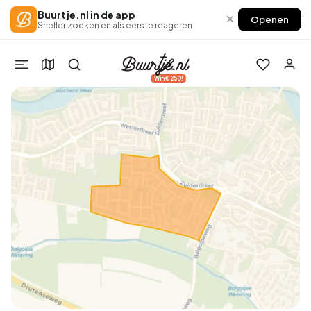
Buurtje.nl in de app
×
Openen
Sneller zoeken en als eerste reageren
Win €250!