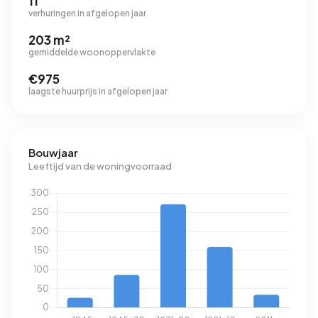
11
verhuringen in afgelopen jaar
203 m²
gemiddelde woonoppervlakte
€975
laagste huurprijs in afgelopen jaar
Bouwjaar
Leeftijd van de woningvoorraad