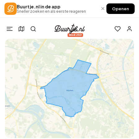
Buurtje.nl in de app
×
Openen
Sneller zoeken en als eerste reageren
Win €250!