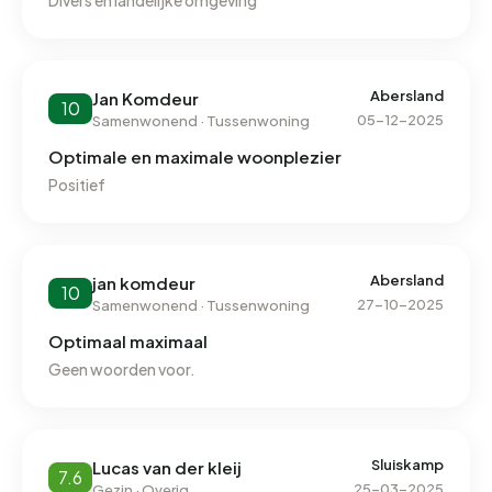
Divers en landelijke omgeving
Abersland
Jan Komdeur
10
05-12-2025
Samenwonend · Tussenwoning
Optimale en maximale woonplezier
Positief
Abersland
jan komdeur
10
27-10-2025
Samenwonend · Tussenwoning
Optimaal maximaal
Geen woorden voor.
Sluiskamp
Lucas van der kleij
7.6
25-03-2025
Gezin · Overig