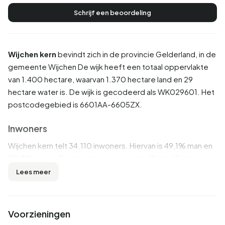
Schrijf een beoordeling
Wijchen kern
bevindt zich in de provincie
Gelderland
, in de
gemeente
Wijchen
De wijk heeft een totaal oppervlakte
van 1.400 hectare, waarvan 1.370 hectare land en 29
hectare water is. De wijk is gecodeerd als WK029601. Het
postcodegebied is 6601AA-6605ZX.
Inwoners
Wijchen kern telt 34.110 inwoners. Hiervan is 49,1% man en
50,9% vrouw. De meeste inwoners zijn 45 tot 65 jaar
(28,6%). De overige leeftijden zijn 22,7% voor '65 jaar of
Lees meer
ouder', 22,3% voor '25 tot 45 jaar', 14,9% voor '0 tot 15 jaar'
en 11,4% voor '15 tot 25 jaar'. Van de inwoners is 45,1% is
ongehuwd, 41,7% is gehuwd, 7,8% is gescheiden en 5,4%
Voorzieningen
is verweduwd. 28.535 inwoners komen uit Nederland,