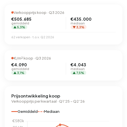
Verkoopprijs koop · Q3 2026
€505.685
€435.000
gemiddeld
mediaan
▲ 5,3%
▼ 3,3%
62 verkopen · t.o.v. Q2 2026
€/m² koop · Q3 2026
€4.090
€4.043
gemiddeld
mediaan
▲ 3,1%
▲ 7,5%
Prijsontwikkeling koop
Verkoopprijs per kwartaal · Q1 '25 – Q2 '26
Gemiddeld
Mediaan