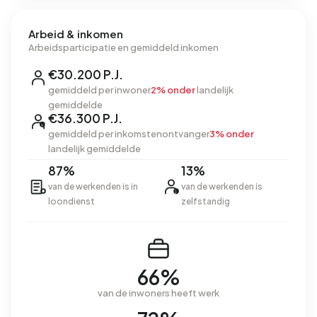
Arbeid & inkomen
Arbeidsparticipatie en gemiddeld inkomen
€30.200 P.J.
gemiddeld per inwoner
2% onder
landelijk
gemiddelde
€36.300 P.J.
gemiddeld per inkomstenontvanger
3% onder
landelijk gemiddelde
87%
13%
van de werkenden is in
van de werkenden is
loondienst
zelfstandig
66%
van de inwoners heeft werk