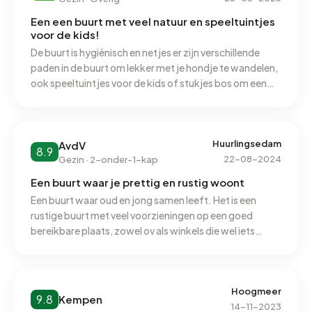
Een een buurt met veel natuur en speeltuintjes
voor de kids!
De buurt is hygiënisch en netjes er zijn verschillende
paden in de buurt om lekker met je hondje te wandelen,
ook speeltuintjes voor de kids of stukjes bos om een
lekkere wandeling te maken. De meeste huizen zijn
netjes en de buurt wonen fijne mensen. Samengevat
een fijne buurt om een gezin te starten!
Huurlingsedam
AvdV
8.9
22-08-2024
Gezin · 2-onder-1-kap
Een buurt waar je prettig en rustig woont
Een buurt waar oud en jong samen leeft. Het is een
rustige buurt met veel voorzieningen op een goed
bereikbare plaats, zowel ov als winkels die wel iets
verder weg liggen. De school ligt in de wijk. Een wijk met
veel groenvoorziening. Al met al een prachtige en
prettige wijk om te wonen.
Hoogmeer
9.8
Kempen
14-11-2023