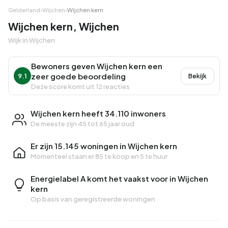
Gelderland
›
Wijchen
›
Wijchen kern
Wijchen kern, Wijchen
Wijk in Wijchen
Bewoners geven Wijchen kern een
zeer goede beoordeling
9.1
Bekijk
Deze score komt uit 12 reacties
Wijchen kern heeft 34.110 inwoners
De meeste zijn 45 tot 65 jaar oud
Er zijn 15.145 woningen in Wijchen kern
Momenteel staan er
85 te koop
en
5 te huur
Energielabel A komt het vaakst voor in Wijchen
kern
Op basis van geregistreerde woningen