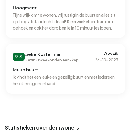
Hoogmeer
Fijne wijk om te wonen, vrij rustig in de buurt en alles zit
op loop afstand echt ideaal! Klein winkel centrum om
de hoek en ook het dorp ben je in 10 minuutjes lopen.
Woezik
Lieke Kosterman
9.8
26-10-2023
Gezin · twee-onder-een-kap
leuke buurt
ik vindt het een leuke en gezellig buurt en met iedereen
heb ik een goede band
Statistieken over de inwoners