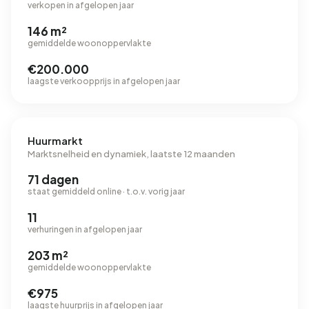
verkopen in afgelopen jaar
146 m²
gemiddelde woonoppervlakte
€200.000
laagste verkoopprijs in afgelopen jaar
Huurmarkt
Marktsnelheid en dynamiek, laatste 12 maanden
71 dagen
staat gemiddeld online · t.o.v. vorig jaar
11
verhuringen in afgelopen jaar
203 m²
gemiddelde woonoppervlakte
€975
laagste huurprijs in afgelopen jaar