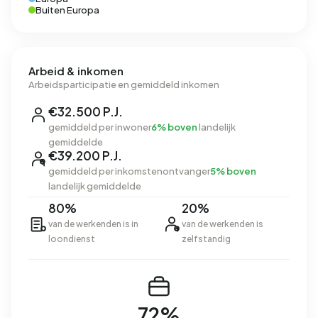
Buiten Europa
Arbeid & inkomen
Arbeidsparticipatie en gemiddeld inkomen
€32.500 P.J.
gemiddeld per inwoner
6% boven
landelijk
gemiddelde
€39.200 P.J.
gemiddeld per inkomstenontvanger
5% boven
landelijk gemiddelde
80%
20%
van de werkenden is in
van de werkenden is
loondienst
zelfstandig
72%