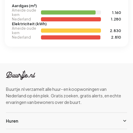
Aardgas (m³)
Ameide oude
1.160
kern
Nederland
1.280
Elektriciteit (kWh)
Ameide oude
2.830
kern
Nederland
2.810
Buurtje.nl verzamelt alle huur- en koopwoningen van
Nederland op één plek. Gratis zoeken, gratis alerts, en echte
ervaringen van bewoners over de buurt.
Huren