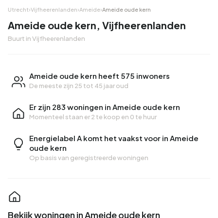
Utrecht
›
Vijfheerenlanden
›
Ameide
›
Ameide oude kern
Ameide oude kern, Vijfheerenlanden
Buurt in Vijfheerenlanden
Ameide oude kern heeft 575 inwoners
De meeste zijn 25 tot 45 jaar oud
Er zijn 283 woningen in Ameide oude kern
Momenteel staan er
2 te koop
en
0 te huur
Energielabel A komt het vaakst voor in Ameide
oude kern
Op basis van geregistreerde woningen
Bekijk woningen in Ameide oude kern