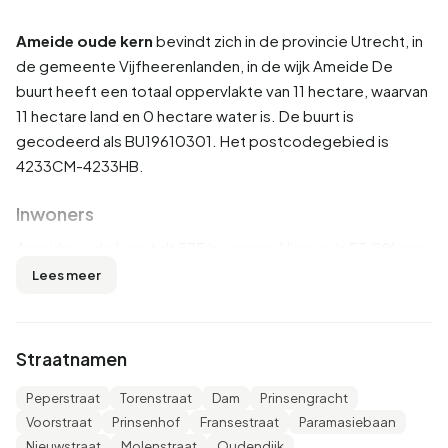
Ameide oude kern
bevindt zich in de provincie
Utrecht
, in
de gemeente
Vijfheerenlanden
, in de wijk
Ameide
De
buurt heeft een totaal oppervlakte van 11 hectare, waarvan
11 hectare land en 0 hectare water is. De buurt is
gecodeerd als BU19610301. Het postcodegebied is
4233CM-4233HB.
Inwoners
Ameide oude kern telt 575 inwoners. Hiervan is 53,0% man
en 47,0% vrouw. De meeste inwoners zijn 25 tot 45 jaar
Lees meer
(28,7%). De overige leeftijden zijn 24,3% voor '45 tot 65
jaar', 21,7% voor '65 jaar of ouder', 14,8% voor '0 tot 15 jaar'
en 9,6% voor '15 tot 25 jaar'. Van de inwoners is 46,1% is
Straatnamen
ongehuwd, 44,3% is gehuwd, 5,2% is gescheiden en 4,3%
is verweduwd. 545 inwoners komen uit Nederland, 5
Peperstraat
Torenstraat
Dam
Prinsengracht
komen uit Europa en 25 komen uit landen buiten Europa.
Voorstraat
Prinsenhof
Fransestraat
Paramasiebaan
Nieuwstraat
Molenstraat
Oudendijk