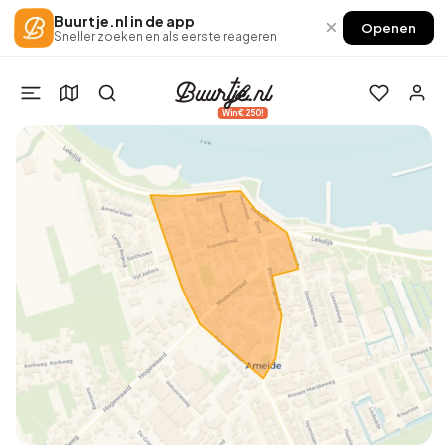
Buurtje.nl in de app
×
Openen
Sneller zoeken en als eerste reageren
Win €250!