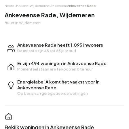
Noord-Holland
›
Wijdemeren
›
Ankeveen
›
Ankeveense Rade
Ankeveense Rade, Wijdemeren
Buurt in Wijdemeren
Ankeveense Rade heeft 1.095 inwoners
De meeste zijn 45 tot 65 jaar oud
Er zijn 494 woningen in Ankeveense Rade
Momenteel staan er
6 te koop
en
0 te huur
Energielabel A komt het vaakst voor in
Ankeveense Rade
Op basis van geregistreerde woningen
Bekijk woningen in Ankeveense Rade