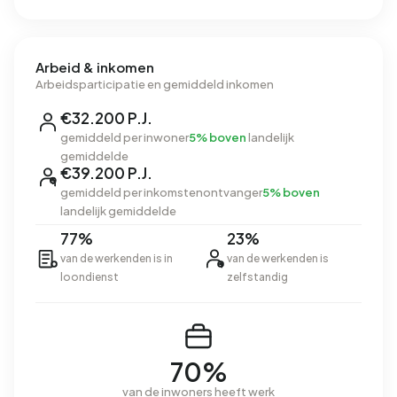
Arbeid & inkomen
Arbeidsparticipatie en gemiddeld inkomen
€32.200 P.J.
gemiddeld per inwoner
5% boven
landelijk
gemiddelde
€39.200 P.J.
gemiddeld per inkomstenontvanger
5% boven
landelijk gemiddelde
77%
23%
van de werkenden is in
van de werkenden is
loondienst
zelfstandig
70%
van de inwoners heeft werk