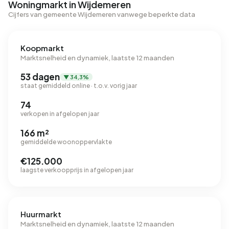
Woningmarkt in Wijdemeren
Cijfers van gemeente Wijdemeren vanwege beperkte data
Koopmarkt
Marktsnelheid en dynamiek, laatste 12 maanden
53 dagen
▼ 34,3%
staat gemiddeld online · t.o.v. vorig jaar
74
verkopen in afgelopen jaar
166 m²
gemiddelde woonoppervlakte
€125.000
laagste verkoopprijs in afgelopen jaar
Huurmarkt
Marktsnelheid en dynamiek, laatste 12 maanden