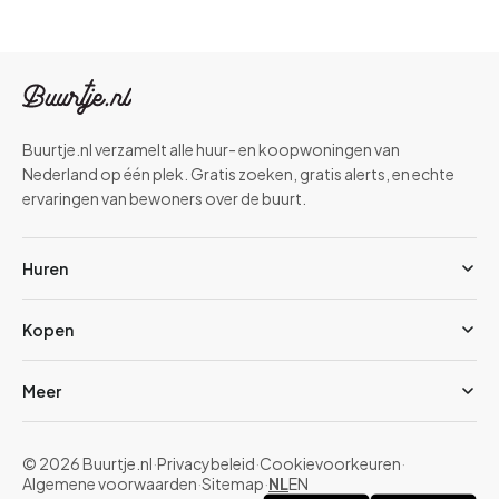
Buurtje.nl verzamelt alle huur- en koopwoningen van
Nederland op één plek. Gratis zoeken, gratis alerts, en echte
ervaringen van bewoners over de buurt.
Huren
Kopen
Meer
© 2026 Buurtje.nl
·
Privacybeleid
·
Cookievoorkeuren
·
Algemene voorwaarden
·
Sitemap
·
NL
EN