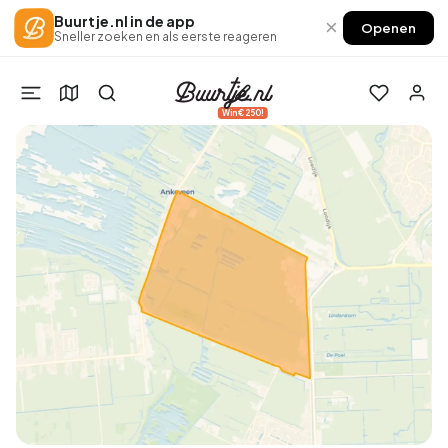
Buurtje.nl in de app
×
Openen
Sneller zoeken en als eerste reageren
Win €250!