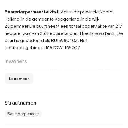
Baarsdorpermeer
bevindt zich in de provincie
Noord-
Holland
, in de gemeente
Koggenland
, in de wijk
Zuidermeer
De buurt heeft een totaal oppervlakte van 217
hectare, waarvan 216 hectare land en 1 hectare water is. De
buurt is gecodeerd als BU15980403. Het
postcodegebied is 1652CW-1652CZ.
Inwoners
Baarsdorpermeer telt 130 inwoners. Hiervan is 53,8% man
en 46,2% vrouw. De meeste inwoners zijn 45 tot 65 jaar
Lees meer
(34,6%). De overige leeftijden zijn 23,1% voor '65 jaar of
ouder', 19,2% voor '0 tot 15 jaar', 19,2% voor '25 tot 45 jaar'
en 7,7% voor '15 tot 25 jaar'. Van de inwoners is 46,2% is
Straatnamen
ongehuwd, 46,2% is gehuwd, 3,8% is gescheiden en 3,8%
is verweduwd. 125 inwoners komen uit Nederland, 5 komen
Baarsdorpermeer
uit Europa en 5 komen uit landen buiten Europa.