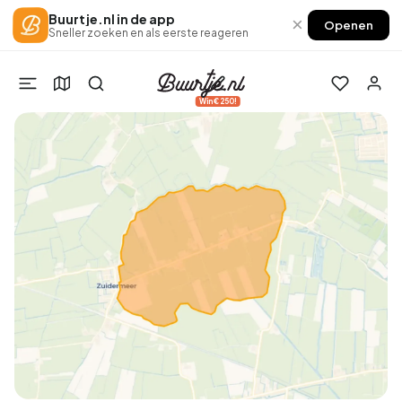
Buurtje.nl in de app
×
Openen
Sneller zoeken en als eerste reageren
Win €250!