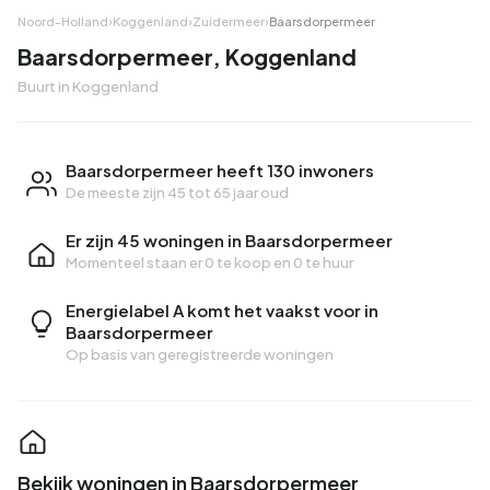
Noord-Holland
›
Koggenland
›
Zuidermeer
›
Baarsdorpermeer
Baarsdorpermeer, Koggenland
Buurt in Koggenland
Baarsdorpermeer heeft 130 inwoners
De meeste zijn 45 tot 65 jaar oud
Er zijn 45 woningen in Baarsdorpermeer
Momenteel staan er
0 te koop
en
0 te huur
Energielabel A komt het vaakst voor in
Baarsdorpermeer
Op basis van geregistreerde woningen
Bekijk woningen in Baarsdorpermeer