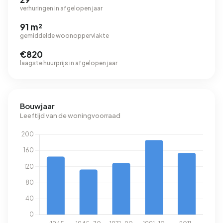
verhuringen in afgelopen jaar
91 m²
gemiddelde woonoppervlakte
€820
laagste huurprijs in afgelopen jaar
Bouwjaar
Leeftijd van de woningvoorraad