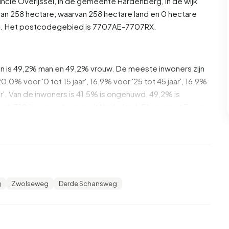
incie
Overijssel
, in de gemeente
Hardenberg
, in de wijk
an 258 hectare, waarvan 258 hectare land en 0 hectare
04. Het postcodegebied is 7707AE-7707RX.
an is 49,2% man en 49,2% vrouw. De meeste inwoners zijn
0,0% voor '0 tot 15 jaar', 16,9% voor '25 tot 45 jaar', 16,9%
aar'. Van de inwoners is 41,5% is ongehuwd, 49,2% is
d. 310 inwoners komen uit Nederland, 5 komen uit Europa
t. 13,0% daarvan zijn eenpersoonshuishoudens, 39,1%
ens met kinderen. De gemiddelde huishoudensgrootte is
g
Zwolseweg
Derde Schansweg
ontvangers. Het gemiddelde inkomen per
ger is dan het nationale gemiddelde van €35.800. Per
, wat €2.200 (8%) lager is dan het nationale gemiddelde
Benedenvaart zijn middelbaar opgeleid. 60,0% heeft