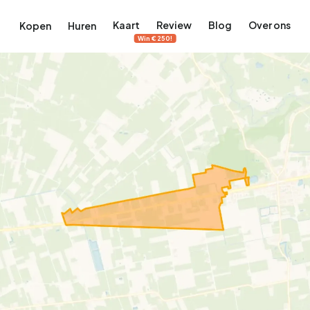
Kaart
Review
Blog
Over ons
Kopen
Huren
Win €250!
terdam
ek Amsterdam
ordaan, De Pijp en meer
engordel, Jordaan, De Pijp en meer
 in Amsterdam
rwoningen in Amsterdam
Bekijk op de kaart
Bekijk op de kaart
5.640
2.471
460
65
371
tementen
Studio's
Studio's
Tussenwoning
Tussenwoning