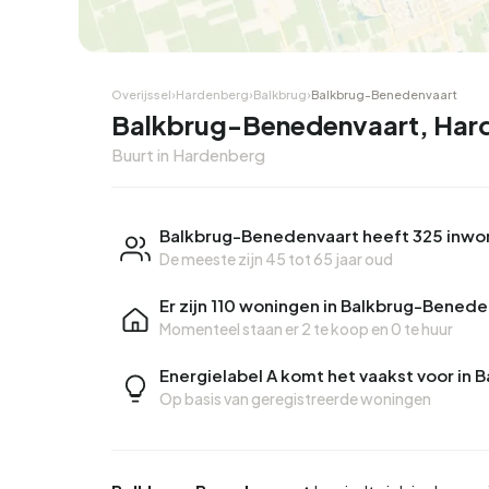
Hoekwoning
Hoekw
Overijssel
›
Hardenberg
›
Balkbrug
›
Balkbrug-Benedenvaart
Balkbrug-Benedenvaart, Har
Buurt in Hardenberg
Balkbrug-Benedenvaart heeft 325 inwo
De meeste zijn 45 tot 65 jaar oud
Er zijn 110 woningen in Balkbrug-Bened
Momenteel staan er
2 te koop
en
0 te huur
Energielabel A komt het vaakst voor in
Op basis van geregistreerde woningen