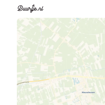
Ontdek Ams
Ontd
Grachtengordel, J
Gracht
Koopwoningen
Huu
Appartementen
Appar