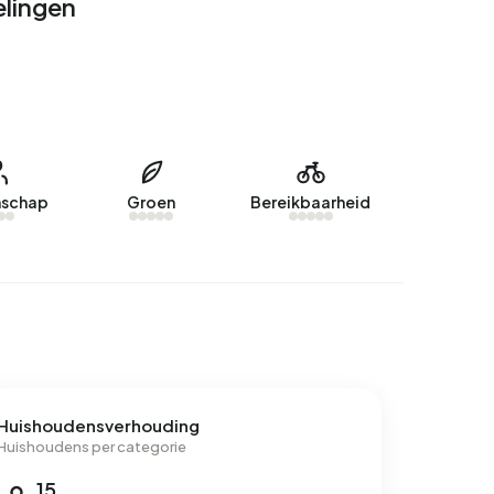
lingen
schap
Groen
Bereikbaarheid
Huishoudensverhouding
Huishoudens per categorie
15