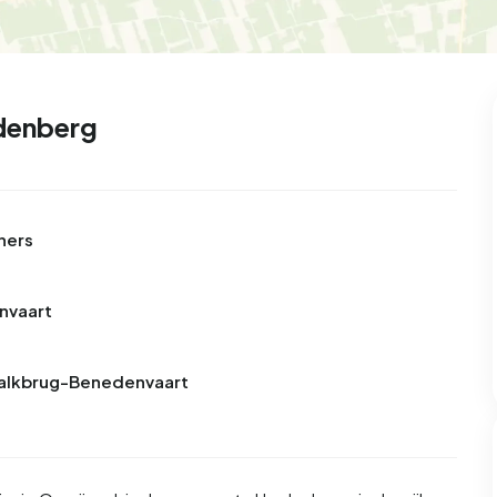
99
9
25
312
83
oning
2-onder-1-kap
Kamers
Vrijstaand
denberg
ners
envaart
 Balkbrug-Benedenvaart