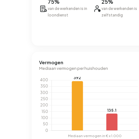
75%
25%
van de werkenden is in
van de werkenden is
loondienst
zelfstandig
Vermogen
Mediaan vermogen per huishouden