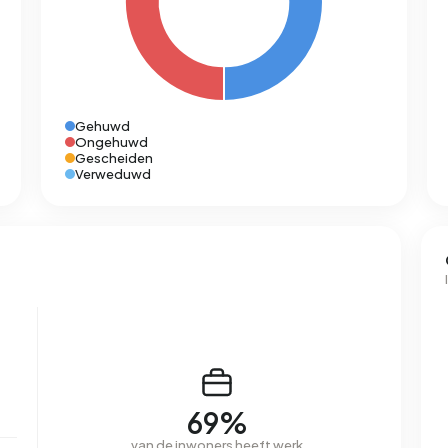
Gehuwd
Ongehuwd
Gescheiden
Verweduwd
69%
van de inwoners heeft werk