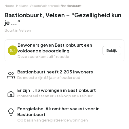
Noord-Holland
›
Velsen
›
Velserbroek
›
Bastionbuurt
Bastionbuurt, Velsen – “Gezelligheid kun
je ...”
Buurt in Velsen
Bewoners geven Bastionbuurt een
voldoende beoordeling
5.4
Bekijk
Deze score komt uit 1 reactie
Bastionbuurt heeft 2.205 inwoners
De meeste zijn 65 jaar of ouder oud
Er zijn 1.113 woningen in Bastionbuurt
Momenteel staan er
3 te koop
en
6 te huur
Energielabel A komt het vaakst voor in
Bastionbuurt
Op basis van geregistreerde woningen