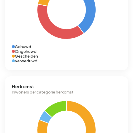
Gehuwd
Ongehuwd
Gescheiden
Verweduwd
Herkomst
Inwoners per categorie herkomst