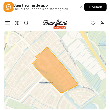
Buurtje.nl in de app
×
Openen
Sneller zoeken en als eerste reageren
Win €250!