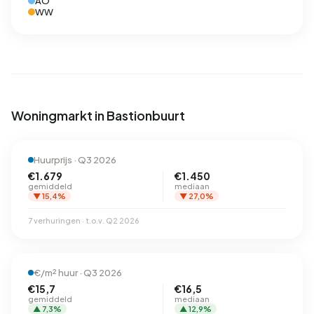
AO
WW
Woningmarkt in Bastionbuurt
Huurprijs · Q3 2026
€1.679
€1.450
gemiddeld
mediaan
▼ 15,4%
▼ 27,0%
7 verhuringen · t.o.v. Q2 2026
€/m² huur · Q3 2026
€15,7
€16,5
gemiddeld
mediaan
▲ 7,3%
▲ 12,9%