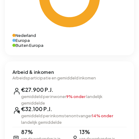
Nederland
Europa
Buiten Europa
Arbeid & inkomen
Arbeidsparticipatie en gemiddeld inkomen
€27.900 P.J.
gemiddeld per inwoner
9% onder
landelijk
gemiddelde
€32.100 P.J.
gemiddeld per inkomstenontvanger
14% onder
landelijk gemiddelde
87%
13%
van de werkenden is in
van de werkenden is