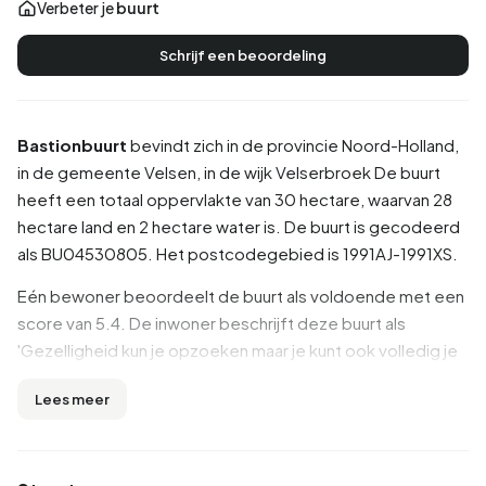
Verbeter je
buurt
Schrijf een beoordeling
Bastionbuurt
bevindt zich in de provincie
Noord-Holland
,
in de gemeente
Velsen
, in de wijk
Velserbroek
De buurt
heeft een totaal oppervlakte van 30 hectare, waarvan 28
hectare land en 2 hectare water is. De buurt is gecodeerd
als BU04530805. Het postcodegebied is 1991AJ-1991XS.
Eén bewoner beoordeelt de buurt als voldoende met een
score van 5.4. De inwoner beschrijft deze buurt als
'Gezelligheid kun je opzoeken maar je kunt ook volledig je
eigen gang gaan'. Op basis van een beperkt aantal
Lees meer
beoordelingen zijn er nog geen duidelijke trends zichtbaar
in deze buurt.
Inwoners