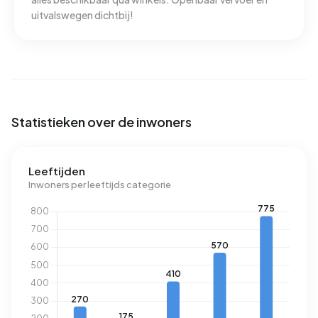
verbruikt een adres in Bastionbuurt 2.250 kWh aan
uitvalswegen dichtbij!
elektriciteit per jaar. Daarmee ligt het 20% lager dan het
landelijke gemiddelde van 2.810 kWh. Met een jaarlijkse
verbruik van 740 m³ per adres ligt het aardgasverbruik 42%
onder het landelijke gemiddelde van 1.280 m³.
Statistieken over de inwoners
Leeftijden
Inwoners per leeftijds categorie