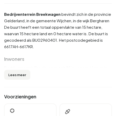
Bedrijventerrein Breekwagen
bevindt zich in de provincie
Gelderland
, in de gemeente
Wijchen
, in de wijk
Bergharen
De buurt heeft een totaal oppervlakte van 15 hectare,
waarvan 15 hectare land en 0 hectare water is. De buurt is
gecodeerd als BU02960401. Het postcodegebied is
6617AH-6617KR.
Inwoners
Bedrijventerrein Breekwagen telt 35 inwoners. Hiervan is
42,9% man en 57,1% vrouw. De meeste inwoners zijn 45 tot
Lees meer
65 jaar (28,6%). De overige leeftijden zijn 28,6% voor '65
jaar of ouder', 14,3% voor '0 tot 15 jaar', 14,3% voor '15 tot
25 jaar' en 14,3% voor '25 tot 45 jaar'. Van de inwoners is
Voorzieningen
42,9% is ongehuwd, 28,6% is gehuwd en 14,3% is
gescheiden. 30 inwoners komen uit Nederland.