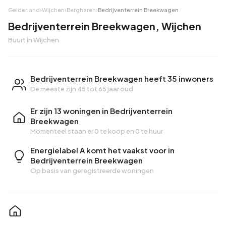
Gelderland
›
Wijchen
›
Bergharen
›
Bedrijventerrein Breekwagen
Bedrijventerrein Breekwagen, Wijchen
Buurt in Wijchen
Bedrijventerrein Breekwagen heeft 35 inwoners
De meeste zijn 45 tot 65 jaar oud
Er zijn 13 woningen in Bedrijventerrein
Breekwagen
Momenteel staan er
0 te koop
en
0 te huur
Energielabel A komt het vaakst voor in
Bedrijventerrein Breekwagen
Op basis van geregistreerde woningen