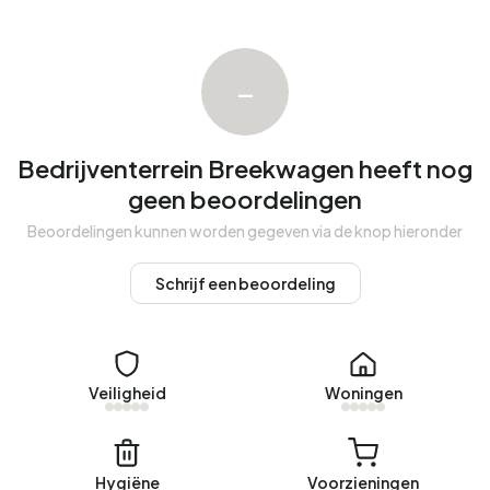
Momenteel zijn er geen woningen te huur in
Bedrijventerrein Breekwagen. Afgelopen jaar zijn er geen
woningen verhuurd in Bedrijventerrein Breekwagen.
–
Geen recente verhuurdata beschikbaar voor
Bedrijventerrein Breekwagen.
Bedrijventerrein Breekwagen heeft nog
Energie
geen beoordelingen
In Bedrijventerrein Breekwagen zijn er 22 adressen met
Beoordelingen kunnen worden gegeven via de knop hieronder
een geregistreerd energielabel. De meest voorkomende
labels zijn A (41%), C (27%) en B (23%). Gemiddeld
Schrijf een beoordeling
verbruikt een adres in Bedrijventerrein Breekwagen 5.980
kWh aan elektriciteit per jaar. Dit ligt 113% boven het
landelijke gemiddelde van 2.810 kWh. Het aardgasverbruik
ligt met 2.110 m³ per jaar 65% boven het landelijke
Veiligheid
Woningen
gemiddelde van 1.280 m³.
Hygiëne
Voorzieningen