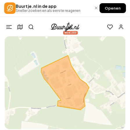
Buurtje.nl in de app
×
Openen
Sneller zoeken en als eerste reageren
Win €250!