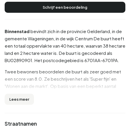
Schrijf een beoordeling
Binnenstad
bevindt zich in de provincie
Gelderland
, in de
gemeente
Wageningen
, in de wijk
Centrum
De buurt heeft
een totaal oppervlakte van 40 hectare, waarvan 38 hectare
land en 2 hectare water is. De buurt is gecodeerd als
BU02890901. Het postcodegebied is 6701AA-6701PA.
Twee bewoners beoordelen de buurt als zeer goed met
een score van 8.0. Ze beschrijven het als 'Super fijn' en
'Wonen aan de markt'. Op basis van een beperkt aantal
beoordelingen zijn er nog geen duidelijke trends zichtbaar
Lees meer
in deze buurt.
Inwoners
Straatnamen
Binnenstad telt 3.350 inwoners. Hiervan is 48,2% man en