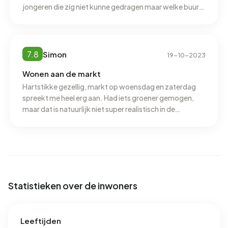
van 1.280 m³.
jongeren die zig niet kunne gedragen maar welke buurt
heeft dat niet. Voor de rest een super fijne buurt
7.8
Simon
19-10-2023
Wonen aan de markt
Hartstikke gezellig, markt op woensdag en zaterdag
spreekt me heel erg aan. Had iets groener gemogen,
maar dat is natuurlijk niet super realistisch in de
binnenstad.
Statistieken over de inwoners
Leeftijden