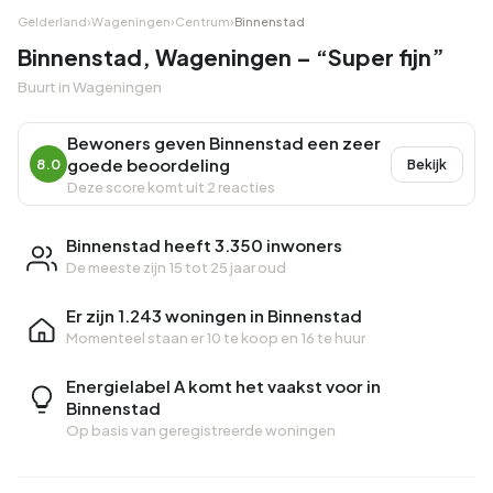
Gelderland
›
Wageningen
›
Centrum
›
Binnenstad
Binnenstad, Wageningen – “Super fijn”
Buurt in Wageningen
Bewoners geven Binnenstad een zeer
goede beoordeling
8.0
Bekijk
Deze score komt uit 2 reacties
Binnenstad heeft 3.350 inwoners
De meeste zijn 15 tot 25 jaar oud
Er zijn 1.243 woningen in Binnenstad
Momenteel staan er
10 te koop
en
16 te huur
Energielabel A komt het vaakst voor in
Binnenstad
Op basis van geregistreerde woningen