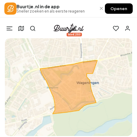
Buurtje.nl in de app
×
Openen
Sneller zoeken en als eerste reageren
Win €250!