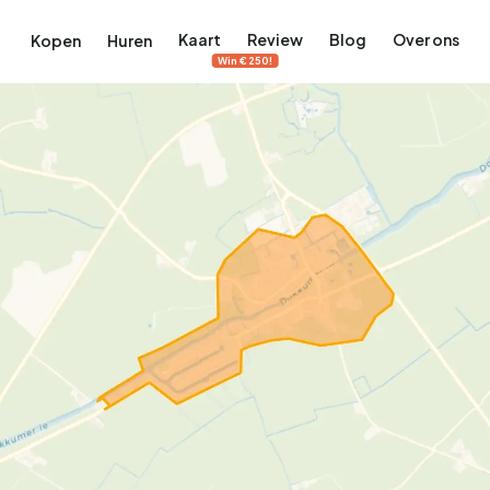
Kaart
Review
Blog
Over ons
Kopen
Huren
Win €250!
terdam
ek Amsterdam
ordaan, De Pijp en meer
engordel, Jordaan, De Pijp en meer
 in Amsterdam
rwoningen in Amsterdam
Bekijk op de kaart
Bekijk op de kaart
5.637
2.459
459
63
371
tementen
Studio's
Studio's
Tussenwoning
Tussenwoning