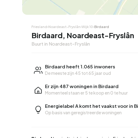
Hoekwoning
Hoekw
Friesland
›
Noardeast-Fryslân
›
Wijk 10
›
Birdaard
Birdaard, Noardeast-Fryslân
Buurt in Noardeast-Fryslân
Birdaard heeft 1.065 inwoners
De meeste zijn 45 tot 65 jaar oud
Er zijn 487 woningen in Birdaard
Momenteel staan er
5 te koop
en
0 te huur
Energielabel A komt het vaakst voor in 
Op basis van geregistreerde woningen