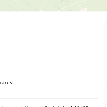
99
8
25
312
85
oning
2-onder-1-kap
Kamers
Vrijstaand
Birdaard