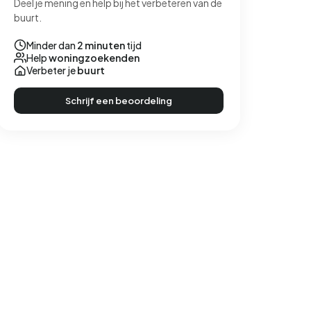
Deel je mening en help bij het verbeteren van de
buurt.
Minder dan
2 minuten
tijd
Help
woningzoekenden
Verbeter je
buurt
Schrijf een beoordeling