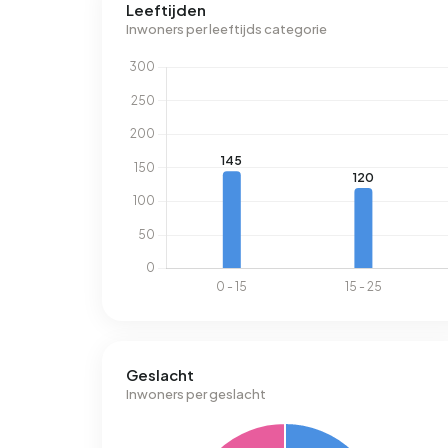
Leeftijden
Inwoners per leeftijds categorie
Geslacht
Inwoners per geslacht