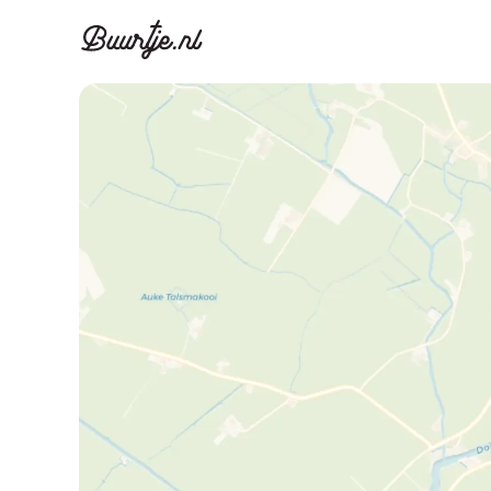
Ontdek Ams
Ontd
Grachtengordel, J
Gracht
Koopwoningen
Huu
Appartementen
Appar