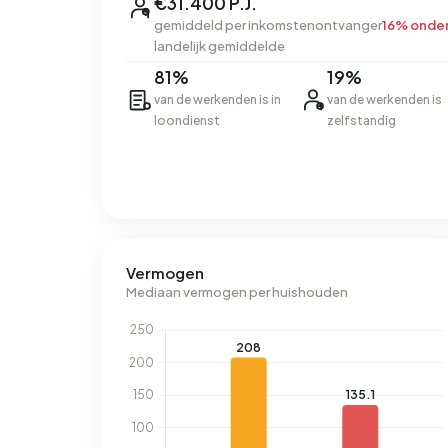
€31.400 P.J.
gemiddeld per inkomstenontvanger
16% onde
landelijk gemiddelde
81%
19%
van de werkenden is in
van de werkenden is
loondienst
zelfstandig
Vermogen
Mediaan vermogen per huishouden