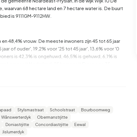
in de gemeente
Noardeast-Fryslân
, in de wijk
Wijk 10
De
, waarvan 68 hectare land en 7 hectare water is. De buurt
bied is 9111GM-9112HW.
n en 48,4% vrouw. De meeste inwoners zijn 45 tot 65 jaar
jaar of ouder', 19,2% voor '25 tot 45 jaar', 13,6% voor '0
e inwoners is 42,3% is ongehuwd, 46,5% is gehuwd, 6,1% is
s komen uit Nederland, 25 komen uit Europa en 35
van zijn eenpersoonshuishoudens, 39,6% huishoudens
eren. De gemiddelde huishoudensgrootte is 2,2 personen.
t gemiddelde inkomen per inkomensontvanger is €31.400,
apaad
Stylsmastraat
Schoolstraat
Bourboomweg
iddelde van €35.800. Per inwoner ligt het gemiddelde
Wânswerterdyk
Obermanstrjitte
 dan het nationale gemiddelde van €29.200. De meeste
Doniastrjitte
Concordiastrjitte
Eewal
d. 50,6% heeft HAVO, VWO of MBO 2-4, 33,3% heeft VMBO
Jislumerdyk