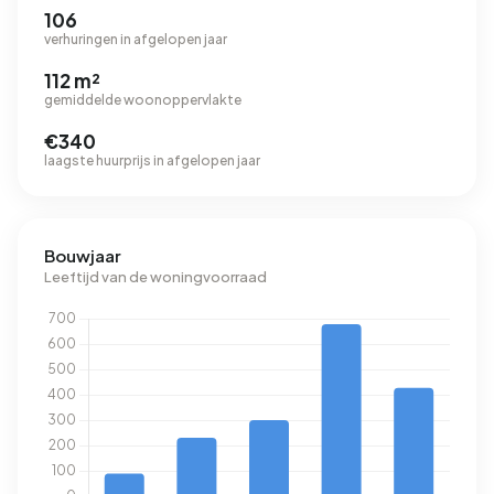
106
verhuringen in afgelopen jaar
112 m²
gemiddelde woonoppervlakte
€340
laagste huurprijs in afgelopen jaar
Bouwjaar
Leeftijd van de woningvoorraad