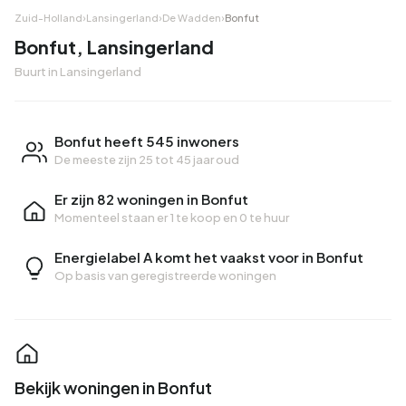
Zuid-Holland
›
Lansingerland
›
De Wadden
›
Bonfut
Bonfut, Lansingerland
Buurt in Lansingerland
Bonfut heeft 545 inwoners
De meeste zijn 25 tot 45 jaar oud
Er zijn 82 woningen in Bonfut
Momenteel staan er
1 te koop
en
0 te huur
Energielabel A komt het vaakst voor in Bonfut
Op basis van geregistreerde woningen
Bekijk woningen in Bonfut