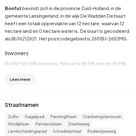
Bonfut
bevindt zich in de provincie
Zuid-Holland
, in de
gemeente
Lansingerland
, in de wijk
De Wadden
De buurt
heeft een totaal oppervlakte van 12 hectare, waarvan 12
hectare land en 0 hectare water is. De buurt is gecodeerd
als BU16212621. Het postcodegebied is 2651BJ-2652MG.
Inwoners
Bonfut telt 545 inwoners. Hiervan is 49,5% man en 49,5%
vrouw. De meeste inwoners zijn 25 tot 45 jaar (31,2%). De
overige leeftijden zijn 25,7% voor '45 tot 65 jaar', 22,9%
Lees meer
voor '0 tot 15 jaar', 12,8% voor '15 tot 25 jaar' en 7,3% voor
'65 jaar of ouder'. Van de inwoners is 57,8% is ongehuwd,
36,7% is gehuwd, 2,8% is gescheiden en 1,8% is
Straatnamen
verweduwd. 420 inwoners komen uit Nederland, 25 komen
uit Europa en 95 komen uit landen buiten Europa.
ZoRo
Gagelpad
Penninghlaan
Cranberryplantsoen
Hordijklaan
Parnassialaan
Zwarteweg
Er zijn 195 huishoudens in Bonfut. 17,9% daarvan zijn
Landscheidingspad
Schadeestraat
Rodenrijseweg
eenpersoonshuishoudens, 28,2% huishoudens zonder