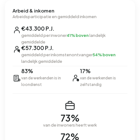
Arbeid & inkomen
Arbeidsparticipatie en gemiddeld inkomen
€43.300 P.J.
gemiddeld per inwoner
41% boven
landelijk
gemiddelde
€57.300 P.J.
gemiddeld per inkomstenontvanger
54% boven
landelijk gemiddelde
83%
17%
van de werkenden is in
van de werkenden is
loondienst
zelfstandig
73%
van de inwoners heeft werk
72%