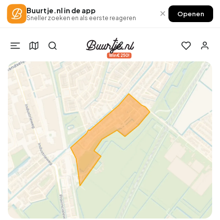
Buurtje.nl in de app
×
Openen
Sneller zoeken en als eerste reageren
Win €250!