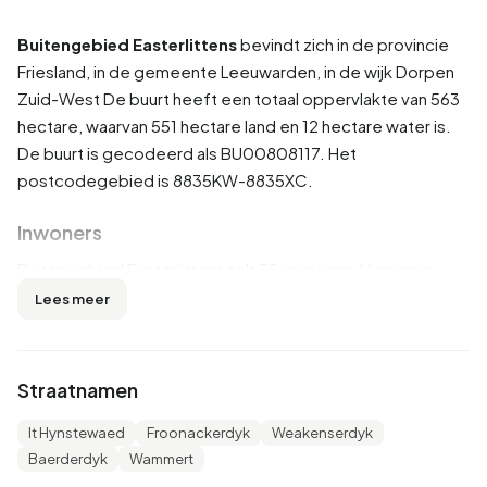
Buitengebied Easterlittens
bevindt zich in de provincie
Friesland
, in de gemeente
Leeuwarden
, in de wijk
Dorpen
Zuid-West
De buurt heeft een totaal oppervlakte van 563
hectare, waarvan 551 hectare land en 12 hectare water is.
De buurt is gecodeerd als BU00808117. Het
postcodegebied is 8835KW-8835XC.
Inwoners
Buitengebied Easterlittens telt 55 inwoners. Hiervan is
45,5% man en 45,5% vrouw. De meeste inwoners zijn 45
Lees meer
tot 65 jaar (36,4%). De overige leeftijden zijn 27,3% voor
'15 tot 25 jaar', 18,2% voor '25 tot 45 jaar' en 9,1% voor '65
jaar of ouder'. Van de inwoners is 54,5% is ongehuwd en
Straatnamen
54,5% is gehuwd. 55 inwoners komen uit Nederland.
It Hynstewaed
Froonackerdyk
Weakenserdyk
Er zijn 20 huishoudens in Buitengebied Easterlittens.
Baerderdyk
Wammert
25,0% daarvan zijn eenpersoonshuishoudens, 25,0%