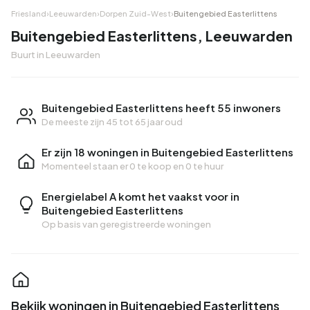
Friesland
›
Leeuwarden
›
Dorpen Zuid-West
›
Buitengebied Easterlittens
Buitengebied Easterlittens, Leeuwarden
Buurt in Leeuwarden
Buitengebied Easterlittens heeft 55 inwoners
De meeste zijn 45 tot 65 jaar oud
Er zijn 18 woningen in Buitengebied Easterlittens
Momenteel staan er
0 te koop
en
0 te huur
Energielabel A komt het vaakst voor in
Buitengebied Easterlittens
Op basis van geregistreerde woningen
Bekijk woningen in Buitengebied Easterlittens