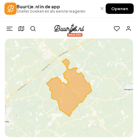
Buurtje.nl in de app
×
Openen
Sneller zoeken en als eerste reageren
Win €250!