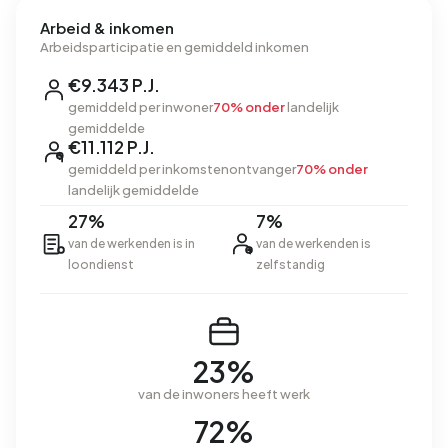
Arbeid & inkomen
Arbeidsparticipatie en gemiddeld inkomen
€9.343 P.J.
gemiddeld per inwoner
70% onder
landelijk
gemiddelde
€11.112 P.J.
gemiddeld per inkomstenontvanger
70% onder
landelijk gemiddelde
27%
7%
van de werkenden is in
van de werkenden is
loondienst
zelfstandig
23%
van de inwoners heeft werk
72%