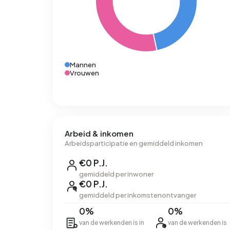
Mannen
Vrouwen
Arbeid & inkomen
Arbeidsparticipatie en gemiddeld inkomen
€0 P.J.
gemiddeld per inwoner
€0 P.J.
gemiddeld per inkomstenontvanger
0%
0%
van de werkenden is in
van de werkenden is