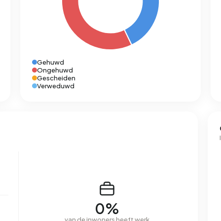
Gehuwd
Ongehuwd
Gescheiden
Verweduwd
0%
van de inwoners heeft werk