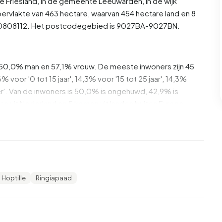
ie
Friesland
, in de gemeente
Leeuwarden
, in de wijk
ervlakte van 463 hectare, waarvan 454 hectare land en 8
BU00808112. Het postcodegebied is 9027BA-9027BN.
is 50,0% man en 57,1% vrouw. De meeste inwoners zijn 45
% voor '0 tot 15 jaar', 14,3% voor '15 tot 25 jaar', 14,3%
uder'. Van de inwoners is 50,0% is ongehuwd, 42,9% is
 uit Nederland en 5 komen uit landen buiten Europa.
 20,0% daarvan zijn eenpersoonshuishoudens, 40,0%
dens met kinderen. De gemiddelde huishoudensgrootte is
ngers.
Hoptille
Ringiapaad
oners een uitkering. De grootste groep is die met een
kering.