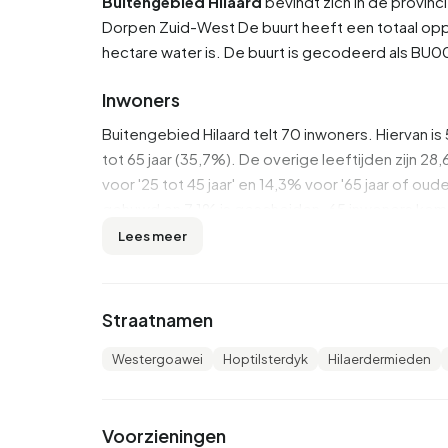
Buitengebied Hilaard
bevindt zich in de provinc
Dorpen Zuid-West
De buurt heeft een totaal opp
hectare water is. De buurt is gecodeerd als 
Inwoners
Buitengebied Hilaard telt 70 inwoners. Hiervan 
tot 65 jaar (35,7%). De overige leeftijden zijn 28,6
voor '25 tot 45 jaar' en 14,3% voor '65 jaar of o
gehuwd en 7,1% is gescheiden. 65 inwoners komen
Lees meer
Er zijn 25 huishoudens in Buitengebied Hilaard.
huishoudens zonder kinderen en 40,0% huishou
3,2 personen.
Straatnamen
In Buitengebied Hilaard zijn er 99 inkomensontva
Westergoawei
Hoptilsterdyk
Hilaerdermieden
In Buitengebied Hilaard ontvangt 14% van de inw
AOW-uitkering. 10 personen ontvangen deze uit
Voorzieningen