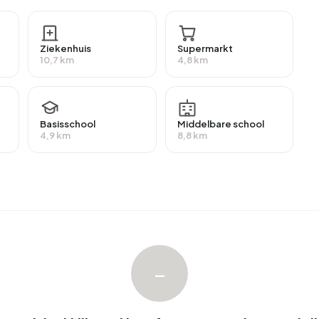
t een gemiddelde WOZ-waarde van €414.000. Hiervan is
eeste woningen zijn koopwoningen. Dit komt neer op
Ziekenhuis
Supermarkt
ningen is 96% in particulier bezit en 4% van overige
10,7 km
4,8 km
s in Buitengebied Hilaard zijn 1700-1900 (24%) en
Basisschool
Middelbare school
4,9 km
8,8 km
tengebied Hilaard. De nieuwste aangeboden woning is
elopen jaar zijn er geen woningen verkocht in
ngebied Hilaard. Afgelopen jaar zijn er geen woningen
–
engebied Hilaard.