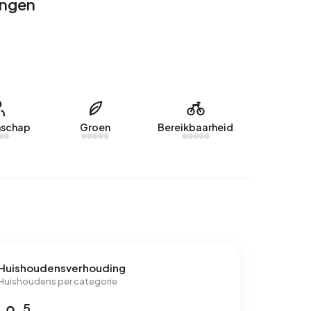
ingen
schap
Groen
Bereikbaarheid
Huishoudensverhouding
Huishoudens per categorie
5