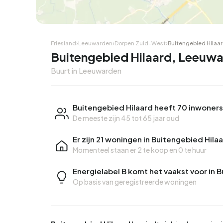
Friesland
›
Leeuwarden
›
Dorpen Zuid-West
›
Buitengebied Hilaa
Buitengebied Hilaard, Leeuw
Buurt in Leeuwarden
Buitengebied Hilaard heeft 70 inwoners
De meeste zijn 45 tot 65 jaar oud
Er zijn 21 woningen in Buitengebied Hila
Momenteel staan er
2 te koop
en
0 te huur
Energielabel B komt het vaakst voor in 
Op basis van geregistreerde woningen