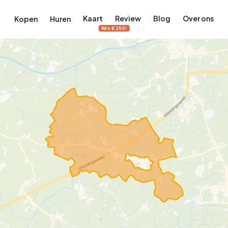
Kaart
Review
Blog
Over ons
Kopen
Huren
Win €250!