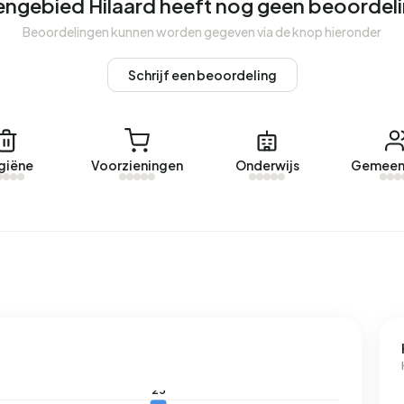
engebied Hilaard heeft nog geen beoordel
Beoordelingen kunnen worden gegeven via de knop hieronder
t een geregistreerd energielabel. De meest voorkomende
d verbruikt een adres in Buitengebied Hilaard 4.380 kWh
Schrijf een beoordeling
t landelijke gemiddelde van 2.810 kWh. Het aardgasverbruik
ijke gemiddelde van 1.280 m³.
giëne
Voorzieningen
Onderwijs
Gemeen