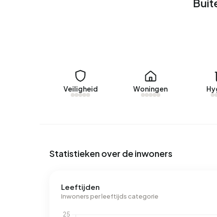
Buit
Energie
In Buitengebied Hilaard zijn er 19 adressen me
labels zijn G (74%), B (16%) en C (5%). Gemiddel
aan elektriciteit per jaar. Dit ligt 56% boven he
ligt met 1.790 m³ per jaar 40% boven het landel
Veiligheid
Woningen
Hy
Statistieken over de inwoners
Leeftijden
Inwoners per leeftijds categorie