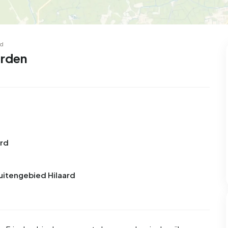
rd
arden
ard
Buitengebied Hilaard