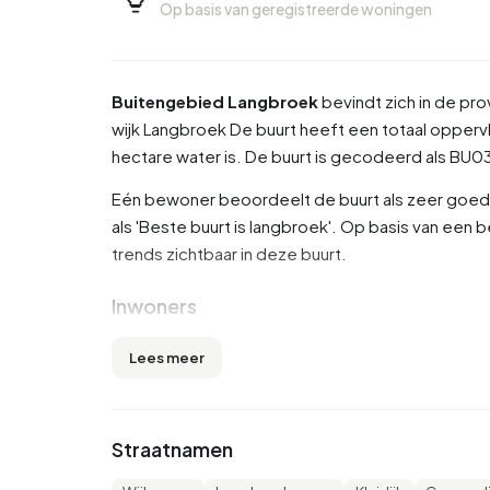
Op basis van geregistreerde woningen
Buitengebied Langbroek
bevindt zich in de pro
wijk
Langbroek
De buurt heeft een totaal oppervl
hectare water is. De buurt is gecodeerd als B
Eén bewoner beoordeelt de buurt als zeer goed 
als 'Beste buurt is langbroek'. Op basis van een 
trends zichtbaar in deze buurt.
Inwoners
Buitengebied Langbroek telt 730 inwoners. Hie
Lees meer
zijn 45 tot 65 jaar (30,8%). De overige leeftijden z
16,4% voor '25 tot 45 jaar' en 11,0% voor '15 tot 
gehuwd, 3,4% is gescheiden en 4,8% is verwedu
Straatnamen
Europa en 30 komen uit landen buiten Europa.