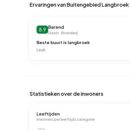
voorkomende labels zijn G (44%), F (16%) en A (
Ervaringen van Buitengebied Langbroek
Langbroek 4.380 kWh aan elektriciteit per jaar. 
Het aardgasverbruik ligt met 1.940 m³ per jaar 5
Barend
8.9
Gezin · Boerderij
Beste buurt is langbroek
Leuk
Statistieken over de inwoners
Leeftijden
Inwoners per leeftijds categorie