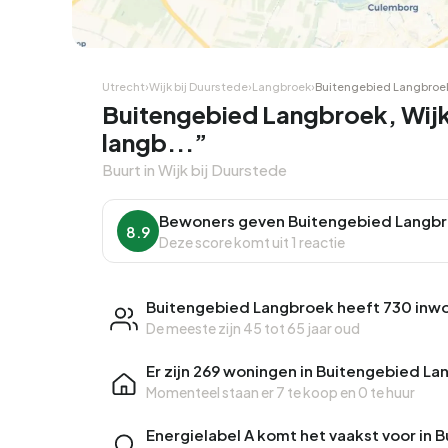
Utrecht
›
Wijk bij Duurstede
›
Langbroek
›
Buitengebied Langbroe
Buitengebied Langbroek, Wijk 
langb...”
Buurt in Wijk bij Duurstede
Bewoners geven Buitengebied Langbr
8.9
Deze score komt uit 1 reactie
Buitengebied Langbroek heeft 730 inw
De meeste zijn 45 tot 65 jaar oud
Er zijn 269 woningen in Buitengebied L
Momenteel staan er
7 te koop
en
0 te huur
Energielabel A komt het vaakst voor in