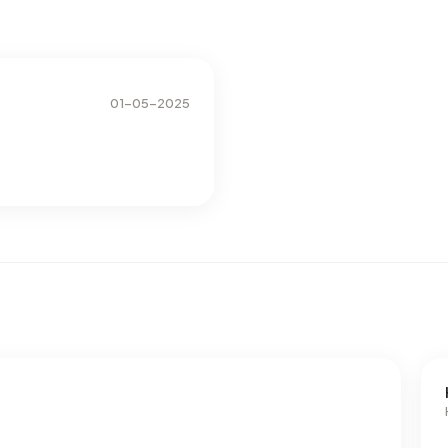
11%). Gemiddeld verbruikt een adres in Buitengebied
Dit ligt 56% boven het landelijke gemiddelde van 2.810 kWh.
2% boven het landelijke gemiddelde van 1.280 m³.
01-05-2025