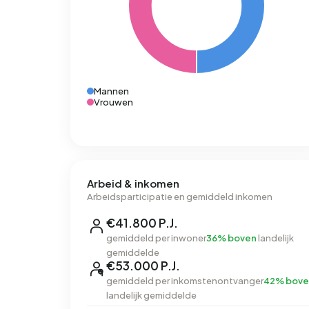
Mannen
Vrouwen
Arbeid & inkomen
Arbeidsparticipatie en gemiddeld inkomen
€41.800 P.J.
gemiddeld per inwoner
36% boven
landelijk
gemiddelde
€53.000 P.J.
gemiddeld per inkomstenontvanger
42% bove
landelijk gemiddelde