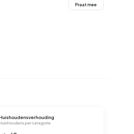
Praat mee
Huishoudensverhouding
Huishoudens per categorie