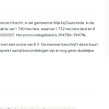
vincie
Utrecht
, in de gemeente
Wijk bij Duurstede
, in de
akte van 1.740 hectare, waarvan 1.732 hectare land en 8
U03520301. Het postcodegebied is 3947BA-3947NL.
met een score van 8.9. De inwoner beschrijft deze buurt
beperkt aantal beoordelingen zijn er nog geen duidelijke
rvan is 50,0% man en 50,0% vrouw. De meeste inwoners
ijn 23,3% voor '65 jaar of ouder', 17,8% voor '0 tot 15 jaar',
25 jaar'. Van de inwoners is 41,8% is ongehuwd, 49,3% is
wd. 665 inwoners komen uit Nederland, 35 komen uit