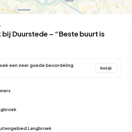
k
bij Duurstede – “Beste buurt is
oek een zeer goede beoordeling
Bekijk
oners
angbroek
 Buitengebied Langbroek