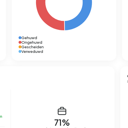
Gehuwd
Ongehuwd
Gescheiden
Verweduwd
n
71%